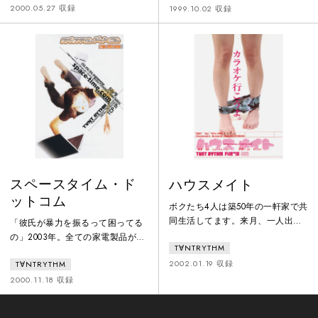
長続きしないんだよね。いったん
んなことどうだっていい。誰でも
2000.05.27 収録
1999.10.02 収録
冷めちゃうとさ、もうどうでもい
いい。ミトメテホシイ。ナマム
いって言うかさ。でもスタイルだ
ギ・ナマゴメ・ナゴミのリズム安
けは別。結局去年も手に入らなく
らぎのあるサウンドに包まれて気
って、結局今年も欲しくなる。体
持ちよく生きていこうよ！
に太陽、心に栄養、ハンサムボデ
ィーが今年のルール。いろんなも
の脱ぎ捨てちゃって、夏を歩きに
行こうよ。
スペースタイム・ド
ハウスメイト
ットコム
ボクたち4人は築50年の一軒家で共
同生活してます。来月、一人出て
「彼氏が暴力を振るって困ってる
いくので新しいハウスメイトをイ
の」2003年。全ての家電製品が無
T∀NTRYTHM
ンターネットで募集、外資系の銀
線ネットワークで結ばれている、
行に勤めてる人からメールがきま
2002.01.19 収録
T∀NTRYTHM
そんな時代。顧客からの電話にぬ
した。ハウスの入居条件はインタ
ぐい屋の精鋭たちが立ち上がっ
2000.11.18 収録
ーナショナルな職業に就いてるこ
た。冷蔵庫をハッキング。温度を
とだけなので何の問題もありませ
上昇させて、残りものを食べた彼