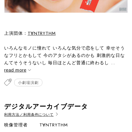
上演団体：
T∀NTRYTHM
いろんなモノに憧れて いろんな気分で恋をして 幸せそう
なフリとかもして 今のアタシがあるのかも 刺激的な日な
んてそうそうないし 毎日ほとんど普通に終わるし ...
read more
小劇場演劇
デジタルアーカイブデータ
利用方法／利用条件について
映像管理者
T∀NTRYTHM