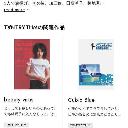
5人で旗揚げ。その後、加三修、田所草子、菊地秀...
read more
T∀NTRYTHMの関連作品
beauty virus
Cubic Blue
どうしても欲しいものがあって、
仕事がなくてフラフラしてたり、
でも結局手に入んなくって。そう
仕事があるのに無気力だ言たり、
いう経験って、いっぱいあるよ
別に自分が悪いわけじゃない。大
T∀NTRYTHM
T∀NTRYTHM
ね。だけど、その時の気持ちって
人？政治？やっぱり日本経済？そ