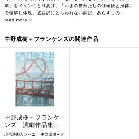
劇」をメインにとりあげ、「いまの自分たちの価値観と身体」
で理解し体現。逐語訳にとらわれない翻訳、あらすじの...
read more
中野成樹＋フランケンズの関連作品
中野成樹＋フランケ
ンズ 演劇作品集
『ちがう形』Aプログ
現代演劇カンパニー 中野成樹＋フ