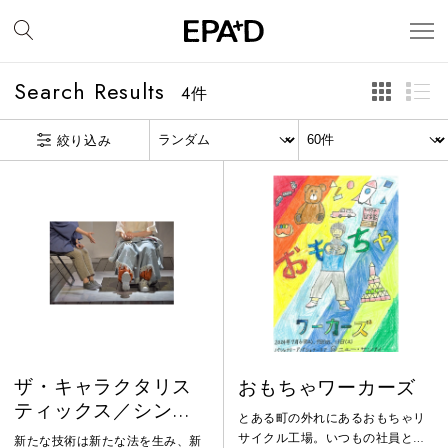
Search Results
4
件
絞り込み
ザ・キャラクタリス
おもちゃワーカーズ
ティックス／シンダ
とある町の外れにあるおもちゃリ
ー・オブ・プロメテ
サイクル工場。いつもの社員と派
新たな技術は新たな法を生み、新