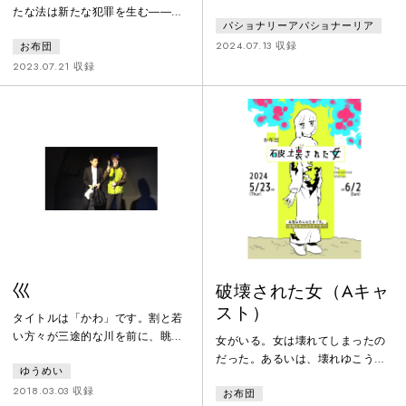
ウス
遣パートの女達が働く部署に、お
たな法は新たな犯罪を生む――。
パショナリーアパショナーリア
仕事マッチングアプリに登録した
ＯＥＮ（オリンポス経済ネットワ
ばかりの68歳の男が初めて仕事に
2024.07.13 収録
お布団
ーク）と呼ばれる未来の社会共同
来る。「おもちゃが一つ足りな
体。ある日、派遣社員である
2023.07.21 収録
い」という些細な事件をきっかけ
「私」は、ニュースの中に自らが
に隠れていたそれぞれの心の中が
働く医療施設の名前を見つける。
みえてきて...。音楽やダンスも取
それはある収容者の死亡事故だっ
り入れて客席と一体になる今作は
た。だが、事件の姿は調べるうち
子どもの心も掴み大人の心にも響
に変貌し、過去へ遡る物語は次第
く。人々の日々の営みをユーモア
に全く別の様相を見せてゆく…。
たっぷりに描いた、パショパショ
生＝労働＝尊厳＝価値？ 現代社
流プロ
会を生きる私たちの等しさを巡る
ブラックユーモ
巛
破壊された女（Aキャ
スト）
タイトルは「かわ」です。割と若
い方々が三途的な川を前に、眺め
女がいる。女は壊れてしまったの
たり渡ろうとしたり「やっぱこえ
だった。あるいは、壊れゆこうと
ゆうめい
ーわ」となって帰宅したりする話
している。または、いま壊れつづ
をします。渡る前にも後にも、ど
2018.03.03 収録
お布団
けている。女は〈彼女〉について