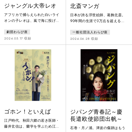
ジャングル大帝レオ
北斎マンガ
アフリカで捕らえられた白いライ
日本が誇る浮世絵師、葛飾北斎。
オンの子レオは、嵐で海に投げ出
90年間の生涯で3万点を超える作
されるが、獣医ヒゲオヤジと甥ケ
品を残し、そのユニークな魅力は
劇団わらび座
一般社団法人わらび座
ン一に救われる。母の言葉を胸に
今でも多くの人に愛されていま
レオは帰郷を望み、探検依頼を受
す。今回わらび座の舞台では、生
2024.05.17 収録
2024.06.28 収録
けたヒゲオヤジはレオを連れてア
涯に渡って「生きる面白さ」を発
フリカへ。だが狩猟家ハム・エッ
見し続け、どこまでも納得のいく
グに襲われ探検は失敗。ケン一は
絵を求め描き続けた人間・葛飾北
別れを惜しみつつレオをジャング
斎の生きざまを、日本発・オリジ
ルへ戻す。3年後、成長したレオ
ナルミュージカルとしてダイナミ
は再びケン一と出会い、幻の石ム
ックに描きます。
ーン・ライト・ストーンを求めて
未踏の山に挑む。
ゴホン！といえば
ジパング青春記～慶
長遣欧使節団出帆～
江戸時代、秋田六郷の若き医師・
藤井玄信は、蘭学を学ぶため江戸
石巻・月ノ浦。津波の傷跡はもう