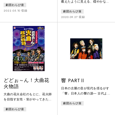
への遊学を夢見ていた。しかし、
癒えたように見える、穏やかな春
劇団わらび座
父であり藩の御典医である玄淵は
の浜辺。年老いた雌猫が子猫たち
それを許さず、雑用や下働きを通
2022.05.10 収録
劇団わらび座
に語り出す。400年前、同じように
じて再び医学の基礎を学ぶよう厳
この地を襲った大津波、その傷を
2020.09.27 収録
命する。反発しながらも里の暮ら
乗り越えて海へ旅立った一隻の船
しに寄り添う中で、玄信は医術の
と、一人の青年の物語……。慶長
本質に気づき、藩の秘伝薬に改良
の大津波からわずか2年後に出帆し
を施すことを決意。その努力はや
た遣欧使節団の情熱と、東日本大
がて「龍角散」へとつながり、命
震災からの復興の思いを重ね合わ
をつなぐ物語が生まれる―。 （※
せ、人々が悲しみの中から希望を
この物語は、諸説ある史実をもと
取り戻して生きていく姿を描く。
にしたフ
宮城の郷土芸能・鹿踊りを始めと
する
どどぉ～ん！大曲花
響 PARTⅡ
火物語
日本の古層の音が現代を揺るがす
「響」日本人の響の源― 古代より
大曲の花火会社のもとに、花火師
伝わる「神楽」―にその基を辿
を目指す女性・蛍がやってきた。
劇団わらび座
る。時間軸には本来の声・言葉・
社長やその息子のもとで修行を始
歌がよみがえり、神楽の舞、ヒッ
劇団わらび座
めた蛍は、大曲の花火の歴史に触
プホップのダンスが空間を彩る。
れて驚く。今から50年ほど前、大