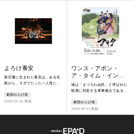
超絶テクニック・うねるビート、
曲の花火を大きく変えた男がい
「時空」を駆けるわらび座の若き
た。「花火の丸い形を破壊しよ
獅子達。
う。さんかく、しかくの花火も面
白そうだ！」大曲を日本一の花火
の街にする挑戦の始まりだった。
「もっと面白く！もっと感動
を！」花火を愛する街で、現代の
若き花火師たちが受け継いだもの
とは―
よろけ養安
ワンス・アポン・
ア・タイム・イン・
新庄藩に生まれた養安は、ある失
アキタ
敗から、９才でたった一人母に見
城は「まつろわぬ民」と呼ばれた
送られて秋田藩へと逃れる。医者
蝦夷に対処する軍事拠点であると
劇団わらび座
に拾われた養安は、御典医を目指
同時に大陸の新興国・渤海ぼっか
して勉学に励む。ようやく医師免
2005.03.26 収録
劇団わらび座
いとの交流の窓口。さまざまな
許を手にした時、院内銀山の火事
人々が集う。都から派遣された坂
2023.09.21 収録
に遭遇。「焼死した銀山お抱え医
田麻呂と娘の多可子、渤海の使
師の代わりに」と請われ、おしか
者・叙俊と妹の淑明。そして蝦夷
け女房のサツ子もやってきて、期
の若者・コダマと親友のウタヒ
限付きで引き受ける事になる。持
コ。立場や文化を超えた心の交流