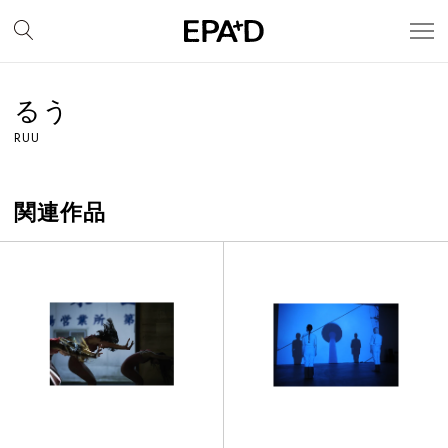
るう
RUU
関連作品