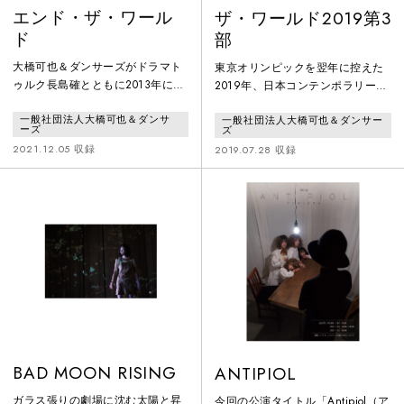
エンド・ザ・ワール
ザ・ワールド2019第3
ド
部
大橋可也＆ダンサーズがドラマト
東京オリンピックを翌年に控えた
ゥルク長島確とともに2013年に始
2019年、日本コンテンポラリーダ
動したリサーチ型ダンスプロジェ
ンスの極北をひた走る大橋可也&
一般社団法人大橋可也＆ダンサ
一般社団法人大橋可也＆ダンサー
クト《ザ・ワールド》最終作品。
ダンサーズが結成20年目に発表し
ーズ
ズ
た「ザ・ワールド2019」は、江東
2021.12.05 収録
2019.07.28 収録
区湾岸地域TOLOTの1300㎡空間に
4部構成、ハードコアかつストイッ
クな上演5時間を超えるエキストリ
ーム・2デイズ・パフォーマンス。
リサーチから生れた振付を記録し
たノーテーションブックの配布も
おこないました。第3部は、吉開菜
央による映像と
BAD MOON RISING
ANTIPIOL
ガラス張りの劇場に沈む太陽と昇
今回の公演タイトル「Antipiol（ア