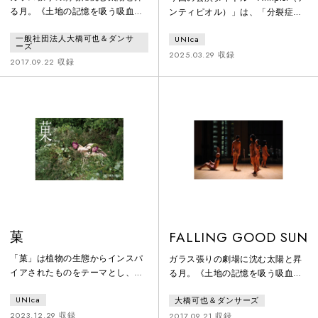
る月。《土地の記憶を吸う吸血
ンティピオル）」は、「分裂症の
鬼》をモチーフにしたパフォーマ
少女の手記」（セシュエー著）の
一般社団法人大橋可也＆ダンサ
UNIca
ンスプロジェクト「ザ・ワール
本のなかで実際に病院で腫物に使
ーズ
ド」2017作品。東京オリンピック
われていた軟膏の名前。少女は精
2025.03.29 収録
2017.09.22 収録
を直前に控え日々変貌する豊洲を
神疾患で入院中に聞こえた幻聴の
舞台に、FALLING GOOD SUN、
声をアンティピオルさんと呼ぶ。
BAD MOON RISING の2作品を上
嘲笑し命令する声のアンティピオ
演しました。1. 跛行者あるいは私
ルとの闘い。彼女だけでなく誰で
たち出演：後藤ゆう、山本晴歌、
も心の中にある自分でもわからな
田端春花、伊藤雅子、中原貴美
い感情、押さえつけられた思い、
子、秋山実優、高澤李子、高橋由
トラウマなどが何かのきっかけで
佳2. 若い
アンティピオルのように現れるも
菓
FALLING GOOD SUN
「菓」は植物の生態からインスパ
ガラス張りの劇場に沈む太陽と昇
イアされたものをテーマとし、坂
る月。《土地の記憶を吸う吸血
田有妃子の父親の死に感じた想い
鬼》をモチーフにしたパフォーマ
UNIca
大橋可也＆ダンサーズ
も重ね合わせた。たとえば植物が
ンスプロジェクト「ザ・ワール
成長していくときに出す「エチレ
ド」2017年作品。
2023.12.29 収録
2017.09.21 収録