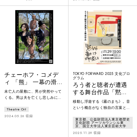
ン」というフェロモンは、秋の紅
葉など葉が色づく現象を起こす。
それは目には見えない植物同士の
信号のようで、ささやいている言
葉のようにも感じ、そして植物同
士の猛烈な競争や駆け引きが起こ
っているようにも捉える。繰り返
す生死をミクロの視点から切り取
り作品にし
チェーホフ・コメデ
TOKYO FORWARD 2025 文化プロ
グラム
ィ 「熊」 一幕の滑稽
ろう者と聴者が遭遇
劇
する舞台作品「黙る
未亡人の屋敷に、男が突然やって
くる。男は夫を亡くし悲しみに暮
な 動け 呼吸しろ」
移動し浮遊する《霧のまち》。音
れる彼女に夫が残した借金を返せ
という概念がなく独自の言葉と文
Theatre Ort
と迫り、喪に服したかった女と口
化を持つこのまちに、一人の男が
論になる。噛み合うようで噛み合
2024.05.26 収録
東京都、公益財団法人東京都歴史
迷い込んでくる。音に過敏な巨大
わず、ただただ激しさを増してい
文化財団 アーツカウンシル東
都市《百層》からやってきたの
京、国立大学法人東京芸術大学
く二人の口論、その間でおろおろ
だ…。2025年秋、言葉や文化が異
2025.11.29 収録
と何の役にも立たない老執事、そ