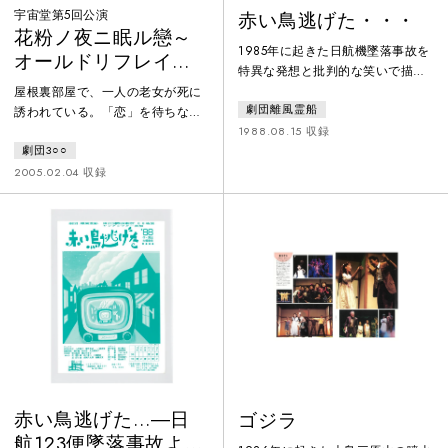
宇宙堂第5回公演
赤い鳥逃げた・・・
花粉ノ夜ニ眠ル戀～
1985年に起きた日航機墜落事故を
オールドリフレイン
特異な発想と批判的な笑いで描き
～
ながら、そこに深い鎮魂の思いを
屋根裏部屋で、一人の老女が死に
劇団離風霊船
こめた作品。事故から半年後に初
誘われている。「恋」を待ちなが
演。リアルな形で事故が再現され
1988.08.15 収録
ら、人々に忘れ去られた作家。骸
るわけではなく、虚実の間を縫い
劇団3○○
骨化した彼女の物語たちが静かに
ながら物語は展開。ラストシーン
老女を眠りに誘う。 老女が眠り
2005.02.04 収録
は衝撃的で、茶の間の壁が一挙に
についた途端、トランクを抱えた
反転し、機体の破片とがれきがな
男と家出の大阪少年がこの部屋に
だれ落ち、御巣鷹山の事故現場と
やってくる。男はそのトランクに
なる。安全な日常そのものの茶の
「恋」を閉じ込めていた。若き日
間が、非日常の事故現場に直結し
の、叶わなかった不思議な女への
ていることを示す。
恋心。あの女はいったい誰だった
のか。 そして老女の物語が息を
吹き返す。 時は大正。苔の花粉
の舞う夜に
赤い鳥逃げた…―日
ゴジラ
航123便墜落事故より