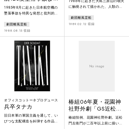
1986年に起きた大島三原山の噴火
―
に触発されて描かれた、人類の暴
1985年8月に起きた日本航空機の
挙から生まれた怪獣「ゴジラ」
墜落事故を特異な発想と批判的な
劇団離風霊船
が、人間の可憐な少女に恋をする
笑いで描きながら、深い鎮魂の思
という育奇想天外な恋物語。怪獣
1989.02.12 収録
劇団離風霊船
いを込めた作品。初演は1986年。
「ゴジラ」を等身大の俳優が演
家族が夢中になって見入るテレビ
1988.08.15 収録
じ、観客との共同幻想で、舞台に
から、インタビューから逃れて事
巨大な「ゴジラ」を登場させた。
故の生存者であるCAが飛び出して
大島元町に住む一之瀬家では、長
くる場面を皮切りに、日航がコマ
女やよいからの「会ってもらいた
ーシャル界に復帰する撮影現場な
いひとがいる」という電話に、上
ど、虚実の間をぬう奇想なドラマ
へ下への大騒ぎ。しかしそこに現
が展開。やがて現代の表層的な戯
れたのは「ゴジラ」だった。家族
画である茶の間の光景が、事故で
は猛反対、
失われた人々のかけがえのない生
オフィスコットーネプロデュース
椿組06年夏・花園神
兵卒タナカ
社野外劇「GS近松商
店」
旧日本軍の軍国主義を通して、い
椿組恒例、花園神社野外劇。近松
びつな支配構造を糾弾する作品。
門左衛門が二百年以上前に描いた
ファシズム批判でナチスから糾弾