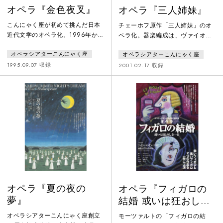
オペラ『金色夜叉』
オペラ『三人姉妹』
こんにゃく座が初めて挑んだ日本
チェーホフ原作「三人姉妹」のオ
近代文学のオペラ化。1996年から
ペラ化。器楽編成は、ヴァイオリ
2000年まで全国の高等学校などで
ン、アコーディオン、ピアノとい
オペラシアターこんにゃく座
オペラシアターこんにゃく座
旅公演をおこなった。2012年には
う珍しい編成。
こんにゃく座創立40周年記念公演
1995.09.07 収録
2001.02.17 収録
として再演した。
オペラ『夏の夜の
オペラ『フィガロの
夢』
結婚 或いは狂おしき
一日』赤組
オペラシアターこんにゃく座創立
モーツァルトの「フィガロの結