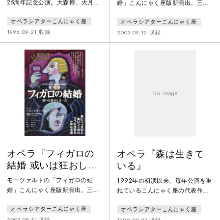
25周年記念公演。大森博、大月秀
婚」こんにゃく座版新演出。三度
幸をゲストに迎えた、林光と萩京
目となる挑戦で目指したのは、”ふ
オペラシアターこんにゃく座
オペラシアターこんにゃく座
子、ふたりの作曲家の共同作曲に
たつのフィガロを作る”こと。名付
よるシェイクスピア・オペラ第三
けて“赤いフィガロ”と“黒いフィガ
1996.09.21 収録
2003.09.12 収録
弾。
ロ”。2つのスタイル、2つのモチ
ーフで2ヴァージョンのフィガロを
作ってしまおうという企画。赤い
フィガロは“西洋”、コメディア・
デラルテの手法で祝祭的にカラフ
ルな世界を描き、黒いフィガロ
は“東洋”、スタイリッシュに中世
日本のバサラ（婆娑羅）をモチ
オペラ『フィガロの
オペラ『森は生きて
結婚 或いは狂おしき
いる』
一日』黒組
モーツァルトの「フィガロの結
1992年の初演以来、毎年公演を重
婚」こんにゃく座版新演出。三度
ねているこんにゃく座の代表作の
目となる挑戦で目指したのは、”ふ
ひとつ。初演。おとなからこども
オペラシアターこんにゃく座
オペラシアターこんにゃく座
たつのフィガロを作る”こと。名付
まで楽しめるオペラとして、世代
けて“赤いフィガロ”と“黒いフィガ
2003.09.11 収録