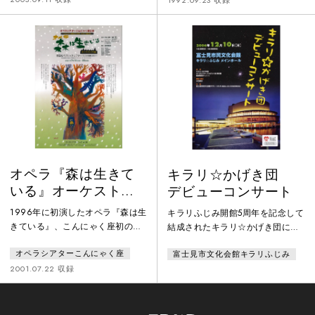
を超えて親しまれている。わがま
1992.09.23 収録
ロ”。2つのスタイル、2つのモチ
まな女王の気まぐれからはじまっ
ーフで2ヴァージョンのフィガロ
た かごいっぱいの金貨につられ
を作ってしまおうという企画。赤
たマツユキ草探しむりやり冬の森
いフィガロは“西洋”、コメディ
へ行かされた〈むすめ〉が出会っ
ア・デラルテの手法で祝祭的にカ
たのは 〈時間〉をつかさどる自
ラフルな世界を描き、黒いフィガ
然のまもり手一月から十二月ま
ロは“東洋”、スタイリッシュに中
で 十二人の〈月の精〉たちだっ
世日本のバサラ（婆娑羅）をモチ
た 「もえろ もえろ あざやか
に」月た
オペラ『森は生きて
キラリ☆かげき団
いる』オーケストラ
デビューコンサート
版A組
1996年に初演したオペラ『森は生
キラリふじみ開館5周年を記念して
きている』、こんにゃく座初のオ
結成されたキラリ☆かげき団によ
ーケストラ版公演。こんにゃく座
る、初のコンサート。7月からワー
オペラシアターこんにゃく座
富士見市文化会館キラリふじみ
創立30周年＆林光70歳記念公演。
クショップを行い9月から本格始
A組、B組のダブルキャストで全7
動し、発足してまだ3か月。どうぞ
2001.07.22 収録
回公演をおこなった。
お楽しみください。