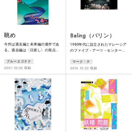
ップのような語り、歌と台詞の境
旅にもまれた連中がかき回す世界
界を行き来する声に
は、どんなうねりを発するのか？
眺め
Baling（バリン）
今作は過去編と未来編の連作であ
1980年代に設立されたマレーシア
る。過去編は〈日差し〉の視点か
のファイブ・アーツ・センター
ら〈森〉との婉曲しながらもシン
は、アクティビストやプロデュー
ブルーエゴナク
マーク・テ
プルな関係が描かれる。物語は二
サーが主体的に参加する活動体と
人の別れから始まり、その末、日
して、彼の地のアートシーンにお
2021.10.02 収録
2016.10.22 収録
差しは見たことはあるけどいつも
いて強い存在感を放っている。本
と違う、過去とも未来ともつかな
作『Baling（バリン）』の演出を
い空間に漂着する。未来編では日
務めるマーク・テは、そのファイ
差しと森の娘である〈春望〉が主
ブ・アーツ・センターの一員であ
人公となり〈陽子ひいばあちゃ
り、演出家、キュレーター、研究
ん〉を探す旅に出る。またインタ
者と多くの顔を持つ。本作で取り
ールードとして現われる〈せか
上げる「バリン会談」とは、1955
い〉の存在が作品世界全体を複雑
年、現政権（マラヤ連邦）とマ
に揺り動かす。