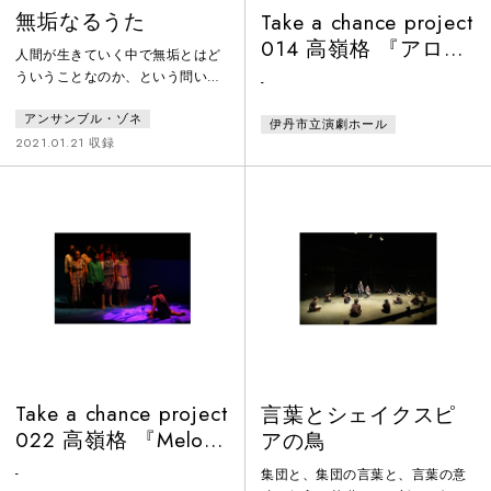
無垢なるうた
Take a chance project
014 高嶺格 『アロマ
人間が生きていく中で無垢とはど
ロア エロゲロエ』
ういうことなのか、という問いか
-
けをテーマに、舞踏家大野一雄
アンサンブル・ゾネ
氏、大野慶人氏による原作「睡
伊丹市立演劇ホール
蓮」から受けた衝撃を基に、同作
2021.01.21 収録
品を再構築した。踊りとは何か、
踊りの持つ力を追求し、時代を超
えた身体表現の可能性を問いかけ
る舞台作品。
Take a chance project
言葉とシェイクスピ
022 高嶺格 『Melody
アの鳥
Cup』
-
集団と、集団の言葉と、言葉の意