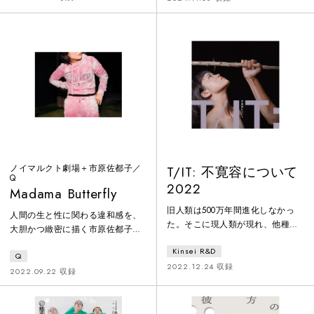
るミチコのふたりは小さなループ
ールで上演した『光の中のアリ
を作り、生活していた。ある日、
ス』を、装いを新たに2024年11月
そんなふたりのルームに映画を撮
のシアタートラムで上演する。出
りたい男たちがやってきたことで
演者として、荒木知佳と古賀友樹
ループは歪む。撮影が開始された
が2020年に引き続き続投、小野彩
ルーム内で、生きているひと、死
加と中澤陽が演出と兼務、そして
んでも死なないひと、もう死んだ
伊東沙保と東出昌大が新たに加わ
ひとらがガチガチにぶつかりあい
る。「登場人物はは
ノイマルクト劇場＋市原佐都子／
T/IT: 不寛容について
Q
2022
Madama Butterfly
旧人類は500万年間進化しなかっ
人間の生と性に関わる違和感を、
た。そこに現人類が現れ、他種の
大胆かつ緻密に描く市原佐都子。
殺戮をはじめた。手や知識が
新世代の劇作家・演出家である彼
Kinsei R&D
「力」となり、創意工夫が文明を
Q
女と、スイス・チューリヒのノイ
発展させていく。やがてヒトは全
2022.12.24 収録
マルクト劇場の共同制作作品が豊
2022.09.22 収録
能な力を崇拝する共同体となり、
岡に。西洋／男性からの視点で日
同じ力（神）を信じない者への弾
本／女性を描いたプッチーニのオ
圧は残虐を極めた。そこで、他者
ペラ『蝶々夫人』を原案に、その