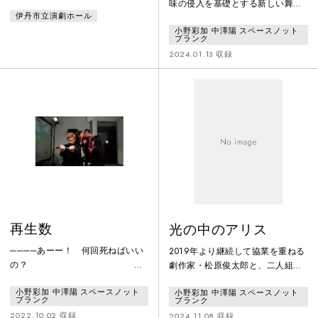
味の侵入を基礎とする新しい舞
伊丹市立演劇ホール
台。大きな集団に生まれる小さな
小野彩加 中澤陽 スペースノット
集団たちが、言葉の意味の侵入を
ブランク
自覚的と無自覚的に行ない合いな
2024.01.13 収録
がら膨張し、飽和し、収縮し、最
後に残るべきものことの何かが残
る。または何も残らない。という
群像になる。
再生数
光の中のアリス
────あーー！ 何回死ねばいい
2019年より継続して協業を重ねる
の？
劇作家・松原俊太郎と、二人組の
もし、死んじゃっても、必ずわた
舞台作家・小野彩加 中澤陽 スペ
小野彩加 中澤陽 スペースノット
小野彩加 中澤陽 スペースノット
しのいるところに、来て────何
ースノットブランクが、2020年12
ブランク
ブランク
度も殺されるフフと、何度も助け
月にロームシアター京都 ノースホ
2022.10.02 収録
2024.11.08 収録