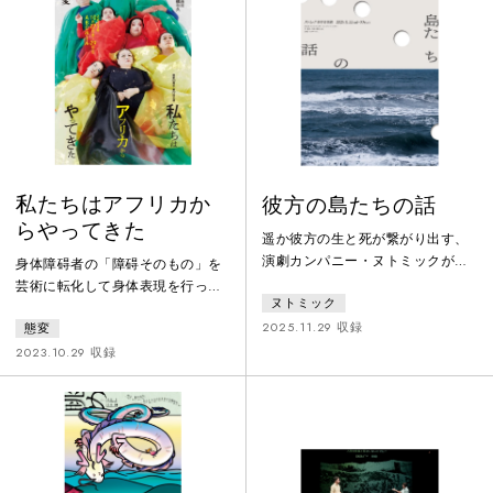
との共存を図るため「寛容」とい
構造を反転させ、日本／女性から
う概念が生まれる。共同体はしだ
の視点で西洋／男性を描き、人種
いに国家となり、暴力を独占して
やジェンダーに対する先入観を痛
いく。武器は、鈍器なものから鋭
烈に問い直す。
利なものへ発達し、弾丸となりや
がて情報とな
私たちはアフリカか
彼方の島たちの話
らやってきた
遥か彼方の生と死が繋がり出す、
演劇カンパニー・ヌトミックが描
身体障碍者の「障碍そのもの」を
く新作音楽劇。父の弔いのために
芸術に転化して身体表現を行って
ヌトミック
海岸へ訪れた私は、とある女性と
きた態変が40周年を迎え、真正面
出会う。この景色に見覚えがあ
2025.11.29 収録
態変
からアフリカに挑みます。人類発
る、と呟く女性は、ふとしたこと
祥の地と一説にいわれるアフリカ
2023.10.29 収録
から1万年前の記憶を語りだす。思
から、偉大な旅が始まる第一部
い出を辿って現れる人々は口々に
（グレートジャーニー）そうやっ
話しだし、出会うはずのない物事
て出て行ったポジティブな旅の連
が重なり合い、混線した記憶の
中が、第二部（奴隷船）では、巨
中、私たちは船を漕ぎ出し
悪な資本主義の根源である奴隷制
て……。全編を通じた生演奏とラ
度の時代に帰ってくる。その時、