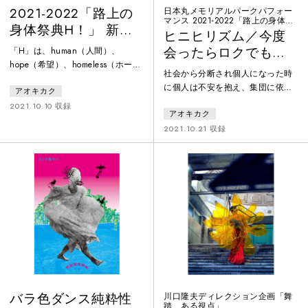
2021-2022「路上の
日本丸メモリアルパークパフォー
マンス 2021-2022「路上の身体祭
身体祭典H！」 新人H
典H！」新人Hソケリッサ！横浜／
ヒニヒリズム／今度
東京路上ダンスツアー#2
ソケリッサ！横浜／
会ったらロクでもな
「H」は、human（人間）、
東京路上ダンスツア
hope（希望）、homeless（ホーム
い奴らと仲良くなり
社会から分断され個人になった時
ー
レス）、hurt（痛み）の意。コロ
てえ・・
に個人は不安を抱え、集団に依存
アオキカク
ナ禍において増加する貧困生活者
していた個人の脆弱さが露呈す
や苦しみを抱えた方達が心身の豊
2021.10.10 収録
アオキカク
る。我々は生きる手段としてこの
かさと希望を取り戻すきっかけと
大きな集団に取り込まれ、それは
2021.10.21 収録
なることを願い、横浜・東京の公
習慣となり個人という存在や輝き
共空間を主とした8会場で、新人H
は飲み込まれてしまうだろう。し
ソケリッサ！新作ダンスパフォー
かし希望を失った身体は、言うな
マンス『ヒニヒリズム／今度会っ
れば囚われた習慣を捨てた身体の
たらロクでもない奴らと仲良くな
始まりであり、強靭な個人の身体
りてえ・・』、映画上映、トー
の始まりだと僕は思う。歪な躍動
ク、WS、展示を展開。
のリズムで僕は目を覚ましたい。
ツアー公式Webサイト：https://s
バラ色ダンス純粋性
川口隆夫ディレクション企画「舞
踏 ある視点」