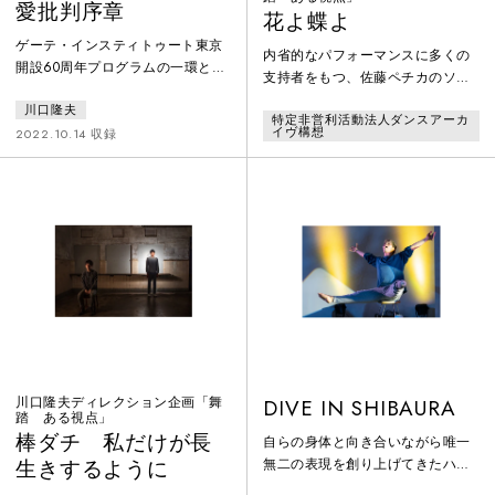
愛批判序章
花よ蝶よ
ゲーテ・インスティトゥート東京
内省的なパフォーマンスに多くの
開設60周年プログラムの一環とし
支持者をもつ、佐藤ペチカのソロ
て開催された。土方巽の伝説的作
新作。水槽を抱えて旧博物館動物
川口隆夫
品「バラ色ダンス」(1965)をキャ
特定非営利活動法人ダンスアーカ
園駅の階段を降り、地下空間で水
イヴ構想
ンプの視点から読み替え、21世紀
2022.10.14 収録
と遊戯し、やがて大きな向日葵の
のバラ色ダンスプロジェクトとし
オブジェをまとう佐藤ペチカは、
て、あふれ出るイメージの狂宴を
幼虫から蝶へと変態して地上へ向
三日間にわたり繰り広げた。ゲス
かう。地上と地下、生と死、内と
トパフォーマーに、日替わりで木
外の関係を変容させていく、静か
部与巴仁、川村浪子、砂山典子を
なスリルに満ちた映像作品。
それぞれ招いている。また公演同
日に関連鈴木章浩キュレーション
による映像上映プログラムを行い
川口隆夫ディレクション企画「舞
DIVE IN SHIBAURA
踏 ある視点」
棒ダチ 私だけが長
自らの身体と向き合いながら唯一
無二の表現を創り上げてきたハン
生きするように
ディキャップのダンサーと、エク