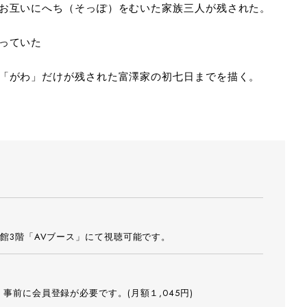
お互いにへち（そっぽ）をむいた家族三人が残された。
awa takashi
©horikawa tak
っていた
「がわ」だけが残された富澤家の初七日までを描く。
館3階「AVブース」にて視聴可能です。
事前に会員登録が必要です。(月額１,045円)