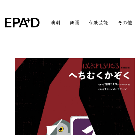
演劇
舞踊
伝統芸能
その他