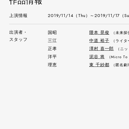
作品情報
上演情報
2019/11/14（Thu）～2019/11/17（S
出演者・
国昭
隈本 晃俊
（未来探
スタッフ
三江
中道 裕子
（ライタ
正孝
澤村 喜一郎
（ニッ
洋平
泥谷 将
（Micro To
理恵
東 千紗都
（匿名劇