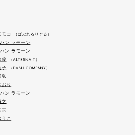
モモコ
（ばぶれるりぐる）
ハン ラモーン
ハン ラモーン
忠俊
（ALTERNAIT）
直子
（DASH COMPANY）
隆弘
さおり
ハン ラモーン
貴之
高志
ゆうこ