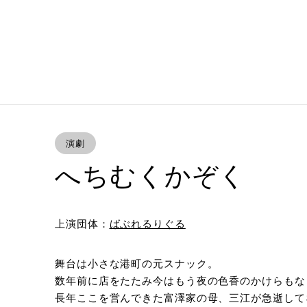
演劇
へちむくかぞく
上演団体：
ばぶれるりぐる
舞台は小さな港町の元スナック。
数年前に店をたたみ今はもう夜の色香のかけらもな
長年ここを営んできた富澤家の母、三江が急逝して