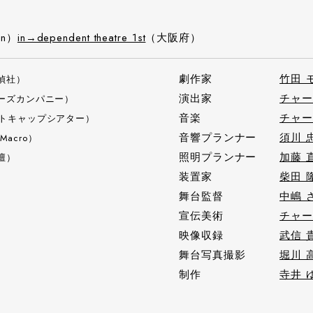
un）
in→dependent theatre 1st
（大阪府）
劇作家
竹田 
偵社）
演出家
チャー
ーズカンパニー）
音楽
チャー
トキャップシアター）
音響プランナー
須川 
 Macro）
照明プランナー
加藤 
壇）
装置家
柴田 
舞台監督
中嶋 
宣伝美術
チャー
映像収録
武信 
舞台写真撮影
堀川 
制作
寺井 