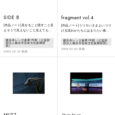
SIDE B
fragment vol.4
[作品ノート]見せること隠すこと見
[作品ノート]うつろいさまよいつづ
えそうで見えないこと見えても見
ける流れかたちにはまりたい衝動
えないこと自分ですらみることが
かたちからのがれたい衝動そのは
横浜赤レンガ倉庫1号館［公益財
横浜赤レンガ倉庫1号館［公益財
できな自分の顔をさらけ出して生
ざまでおどる
団法人横浜市芸術文化振興財
団法人横浜市芸術文化振興財団］
きているという一大事
団］
2003.02.02 収録
2002.02.23 収録
MUTT