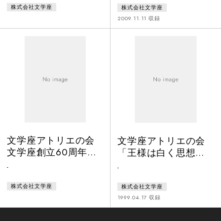
株式会社文学座
株式会社文学座
母の於継は近郷の名家の娘加恵を
『くぬぎ台』に住んでいる。 始発
請うて青洲の嫁に迎えた。加恵は
で家を出て終電で帰宅するような
2009.11.11 収録
姑の於継によく仕えた。於継も嫁
サラリーマン時代には、それほど
の加恵をかわいがり、その睦まじ
気にもとめなかったが、定年を迎
さは人もうらやむほどであった
えてから、何もすることがない
が、青洲が京から帰郷すと様子は
日々に何と退屈なところだろうと
一変、二人は青洲をめぐって姑と
思ってしまう。山崎は時間つぶし
嫁の女の争いをつのらせる。一
に町内のウォ―キングを始め、同
方、青洲はそんなことは知らず麻
じ定年散歩仲間が出来た。彼らと
酔薬の研究に没頭する。研究も進
の交流を通して踏み出す定年後の
み、麻酔薬の完
新たな一
文学座アトリエの会
文学座アトリエの会
文学座創立60周年記
「王様は白く思想す
念「クロイツェル・
る」
-
-
ソナタ」
株式会社文学座
株式会社文学座
1999.04.17 収録