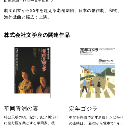
団体詳細・作品一覧を見る
劇団創立から85年を超える老舗劇団。日本の創作劇、和物、
海外戯曲と幅広く上演。
株式会社文学座の関連作品
華岡青洲の妻
定年ゴジラ
時は天明の頃。紀州、紀ノ川沿い
中間管理職で定年退職したばかり
に蘭方医を業とする華岡家。後継
の山崎は、 新宿から電車で1時間
ぎの雲平（青洲）が京に遊学中、
半という距離にあるニュータウン