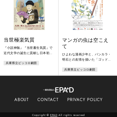
の姿と「伝説」が響き合い、私た
冒険は向こうからやってきて、ピ
ちの生きる今を鋭く照射する。絶
ーターパンも子どもたちも、海賊
望から人々を救うのは、愛か、信
たちと闘うことになるのだ
仰か…。
が…。 誰もが知っているピータ
ーパンとはちょっと違う、歌って
踊って、大いに笑
当世極楽気質
マンガの虫は空こえ
て
『小説神髄』『当世書生気質』で
近代文学の誕生に貢献し日本初の
ひよわな漫画少年と、バンカラ・
シェイクスピア全巻完訳を成し遂
明石との友情を描いた「ゴッドフ
兵庫県立ピッコロ劇団
げた巨人、坪内逍遙。しかしその
ァーザーの息子」、戦時中、蝶に
人生は、挑戦と失敗の繰り返しだ
兵庫県立ピッコロ劇団
魅入られ駆け巡る山で、一人の少
った...。江戸から明治へ。時代の
年と出会う「ゼフィルス」、青春
狭間で、時に滑稽と笑われながら
であるべき中学時代の軍事教練、
日本独自の新たな演劇の創造に情
勤労動員、大阪大空襲、そして終
熱を燃やし続けた逍遙。彼の破れ
戦を描いた「紙の砦」。手塚治虫
た夢の残照から現代を照射する！
の３作品を原作に紡ぎだす、少
ABOUT
CONTACT
PRIVACY POLICY
年・大寒鉄郎の物語。
Copyright ©
EPAD
All rights reserved