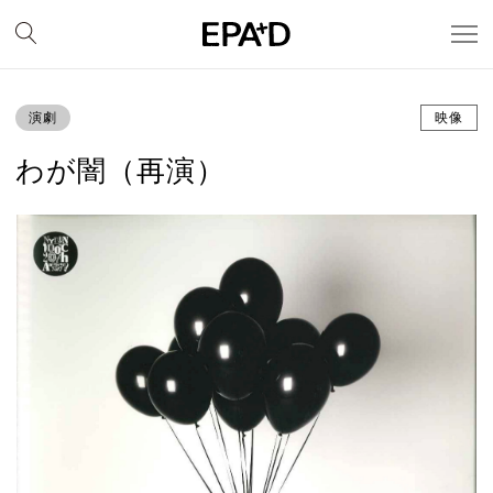
演劇
映像
わが闇（再演）