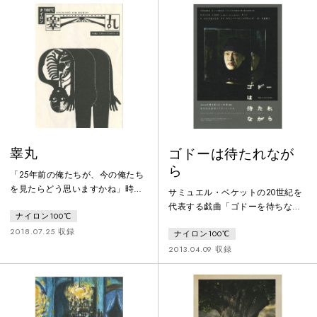
睾丸
ゴドーは待たれなが
ら
「25年前の俺たちが、今の俺たち
を見たらどう思いますかね」時代
サミュエル・ベケットの20世紀を
の狭間に生きる哀歓を描く、 ケラ
代表する戯曲「ゴドーを待ちなが
ナイロン100℃
リーノ・サンドロヴィッチの新境
ら」を下敷きに、待たれている男
地!1993年、バブル景気が終息し
2018.07.25 収録
ナイロン100℃
の一人芝居を描いた、いとうせい
た日本。旅行会社を経営する赤本
こうの92年の傑作「ゴドーは待た
2013.04.09 収録
建三（三宅弘城）は、東京郊外の
れながら」。KERAが10年以上にわ
一軒家に妻の亜子（坂井真紀）と
たり大倉を口説き、この伝説の舞
娘の桃子（根本宗子）と住む。家
台が蘇りました。 本作品にゴドー
には亜子の弟・光吉（赤堀雅秋）
以外の人物として唯一登場する
が居候し、その元妻・浩子（新谷