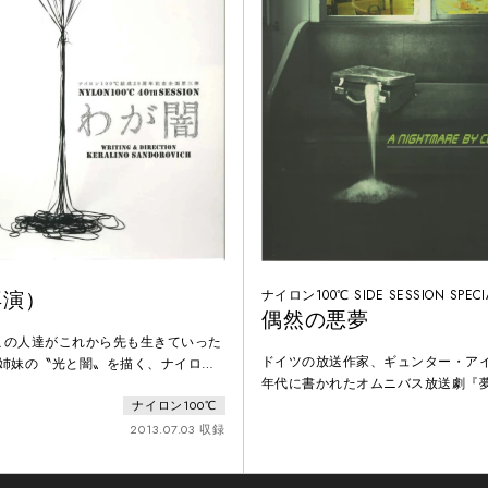
再演）
ナイロン100℃ SIDE SESSION SPECI
偶然の悪夢
この人達がこれから先も生きていった
ドイツの放送作家、ギュンター・アイ
三姉妹の〝光と闇〟を描く、ナイロン
年代に書かれたオムニバス放送劇『
傑作！1976年。小説家・柏木伸彦（廣
舞台用にアレンジ可能と見なした３
ナイロン100℃
から家を譲られ、妻・基子（松永玲子
ナルで書き下ろした３編を加えて上
長女立子（犬山イヌコ）、5歳の次女
2013.07.03 収録
らない列車に閉じ込められて暮らし
）、2歳の三女類子（坂井真紀）と御
『列車』、ある三流小説家が死の世
た。そこに伸彦のファン、三好（三宅