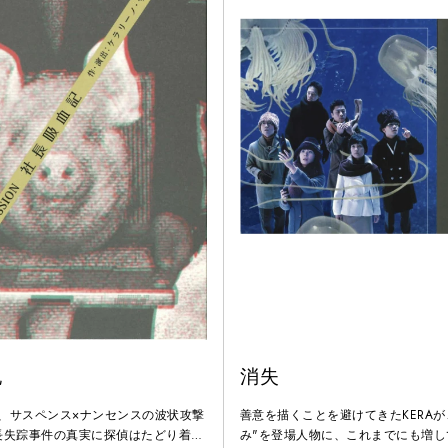
記
消失
流、サスペンス×ナンセンスの波状攻撃
善意を描くことを避けてきたKERAが
長失踪事件の真実に探偵はたどり着け
み"を登場人物に、これまでにも増し