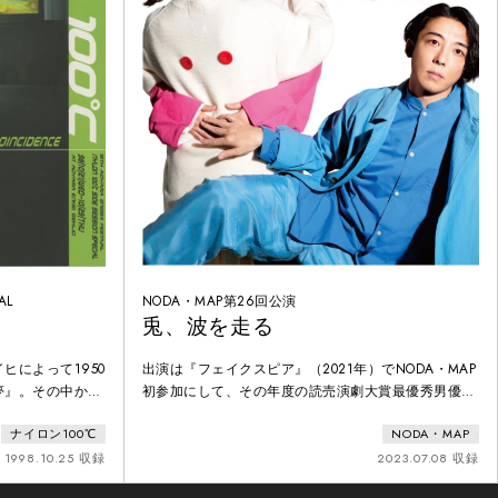
AL
NODA・MAP第26回公演
兎、波を走る
ヒによって1950
出演は『フェイクスピア』（2021年）でNODA・MAP
夢』。その中から
初参加にして、その年度の読売演劇大賞最優秀男優賞
編を選び、オリジ
を受賞した高橋一生、そして22年の『「Q」: A Night
ナイロン100℃
NODA・MAP
演。何十年も止ま
At The Kabuki』のワールドツアーで国内外の観客を
ている家族の話
魅了した松たか子。さらに今回がNODA・MAP初参加
1998.10.25 収録
2023.07.08 収録
界を経験する
となった多部未華子に加え、秋山菜津子、大倉孝二、