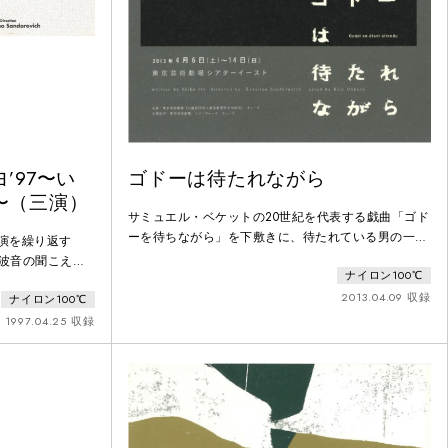
’97〜い
ゴドーは待たれながら
〜（三演）
サミュエル・ベケットの20世紀を代表する戯曲「ゴド
ーを待ちながら」を下敷きに、待たれている男の一人
再演を繰り返す
芝居を描いた、いとうせいこうの92年の傑作「ゴドー
。波音の聞こえる
ナイロン100℃
は待たれながら」。KERAが10年以上にわたり大倉を
っと知恵の足りな
口説き、この伝説の舞台が蘇りました。 本作品にゴ
2013.04.09 収録
ナイロン100℃
いる。そんな患者
ドー以外の人物として唯一登場する「声」役は、芸劇
たち。彼等はスパ
1997.04.25 収録
の芸術監督でもある野田秀樹。いとう×KERA×大倉×
っている。だが患
野田の最強の布陣でお届けするナイロン100℃結成20
たく集中力がな
走劇と同時進行