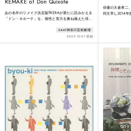
REMAKE of Don Quixote
俳優の大倉孝二
あの名作のリメイク決定版⁉KERAが新たに読みかえる
同主宰し2014
「ドン・キホーテ」を、個性と実力を兼ね備えた俳優
ャクソン」は、
陣で上演！
居作りを澄み切
KAAT神奈川芸術劇場
ブルー＆スカイ
2025.10.01 収録
スタントに上演
演者を迎え、ジ
ない、何とも味わ
を創作して