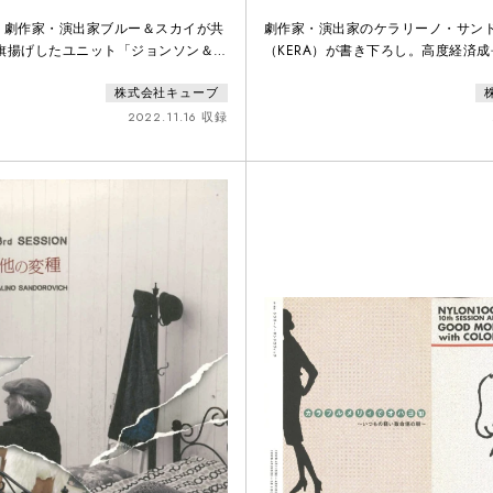
界は笑う』
、劇作家・演出家ブルー＆スカイが共
劇作家・演出家のケラリーノ・サン
年旗揚げしたユニット「ジョンソン＆ジ
（KERA）が書き下ろし。高度経済
「くだらない、何の役にもたたない芝
ーを内包し、どこか不穏でノスタルジ
株式会社キューブ
った思いで目指す」と標榜し、大倉と
の東京・新宿。混沌とした時代、軽
の脚本・演出・出演の共同作業でコン
座」を舞台に喜劇人と彼らを取り巻
2022.11.16 収録
。公演毎に二人に馴染み深い多彩な出
す、哀しくて可笑しい群像劇。
ョンソン＆ジャクソンにしか表現でき
い深い“くだらなさ”を追求した作品