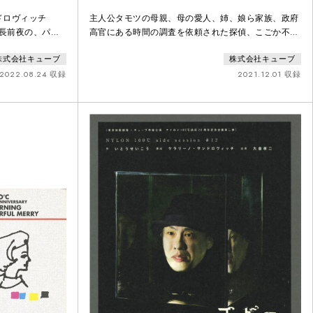
ドロヴィッチ
主人公タモツの母親、母の愛人、姉、娘ら家族、政府
成長前夜の、パワ
高官にある時間の調査を依頼された探偵、こごか不穏
ックな昭和32年
な孤児院の院長達……様々な人々との歪な関わり合
株式会社キューブ
株式会社キューブ
演劇の劇団「三角
い、タモツにまとわりつく不可解で不条理な出来事の
く人々が織りな
連続、いつのまにか参加することになったある国際的
2022.08.24 収録
2021.12.01 収録
な大会……。夢か現か、噓か誠か、混濁しながら広が
る世界は全く予測不能、観客を驚愕させた。結成28年
の劇団が挑む、ナンセンスの地平線を超えたナンセン
ス！！