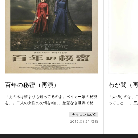
百年の秘密（再演）
わが闇（
「あの木は誰よりも知ってるのよ。ベイカー家の秘密
「大切なのは、
を」。二人の女性の友情を軸に、慈悲なき世界で秘密
ってこと──」
に翻弄される人々を巧みにコラージュ。人生を超えた
100℃家族劇の
ナイロン100℃
視点から生の営みを俯瞰する、ケラリーノ・サンドロ
川三憲）は伯母
ヴィッチ会心の年代記、再び！ずっとずっと昔の良き
／2役）、7歳の
2018.04.21 収録
時代。狼に襲われた少年を救い上げた伝説を持つ楡の
艶子（峯村リエ
木を、取り囲むように建てられたベイカー家の館。こ
五色村に転居し