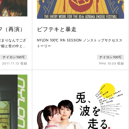
フ（再演）
ビフテキと暴走
だまりなんでござ
NYLON 100℃ 9th SESSION ノンストップサクセスス
才能と世の中との
トーリー
りない物語、再
ナイロン100℃
ナイロン100℃
のモンマルトル。
る地下酒場「レ・
2011.11.12 収録
1996.10.05 収録
うだつが上がらな
ていた。新米店員
する店には、今夜