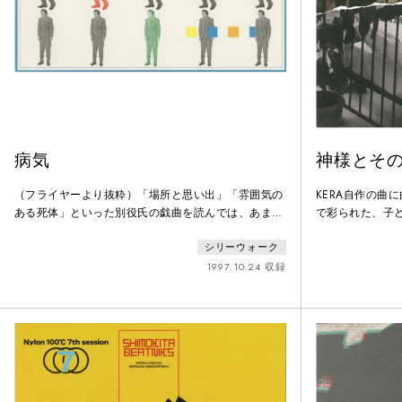
病気
神様とそ
（フライヤーより抜粋）「場所と思い出」「雰囲気の
KERA自作の曲
ある死体」といった別役氏の戯曲を読んでは、あまり
で彩られた、子
のくだらなさに何度も吹き出し、電車の中や図書館で
園のそばに建つ
シリーウォーク
恥ずかしい思いをしていた高校時代の私にとって、別
エ・山内圭哉）
役実という人は”ナンセンス・コメディの巨匠”でし
はイジメが原因
1997.10.24 収録
た。─ケラリーノ・サンドロヴィッチ
庭教師・サクラ
ユウチャン（大
キサチオの両親
と名乗る男（廣