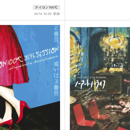
のは謎のメッセージ──「今日は集合
したデストピア・スケッチ。クリス
ナイロン100℃
ビルディングに入る会社で起きた社長
ィーの計画を練る兄弟。しかし、楽
の目崎（三宅弘城）、黛（大倉孝
ずが、ちょっとした誤算からその計
2014.10.09 収録
鈴木杏）、若手の道下（岩崎う大）ら
ってしまう。弟が想いを寄せる女、
の身を案じつつも、昼下がりのビルの
弟の部屋を間借りしたいと言う女、
過ごしている。刑事の森（みのすけ）
と言う男。兄弟の家に集まった彼ら
査
密」が彼らの