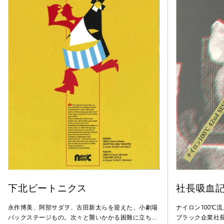
下北ビートニクス
社長吸血
永作博美、阿部サダヲ、古田新太らを迎えた、小劇場
ナイロン100℃
バックステージもの。次々と襲いかかる困難に立ち向
ブラック企業社