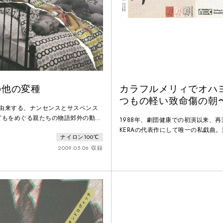
の他の変種
カラフルメリィでオハヨ
つもの軽い致命傷の朝
に由来する、ナンセンスとサスペンス
どもをめぐる親たちの物語郊外の動物
1988年、劇団健康での初演以来、
一軒家に住むサトウ家の夫婦（峯村リ
KERAの代表作にして唯一の私戯曲
ナイロン100℃
。その息子・ケンタロウ（みのすけ）
浜辺の病院で、みのすけ少年はちょ
で不登校中だ。彼をめぐり、新任の家
2009.05.06 収録
い仲間の患者達と脱走計画を企てて
イ（水野美紀）や、動物園の飼育係・
達を阻止しようとする医者や看護婦
倉孝二）、ケンタロウの同級生のスズ
イで、患者を逃がさないように見張
（犬山イヌコ・山崎一）、自分を神様
者達は、その症状のせいなのかまっ
く、脱出は難航する。一方、その脱
で、ボケ始めたみの