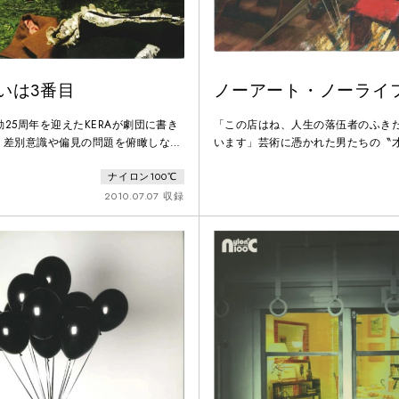
いは3番目
ノーアート・ノーライ
動25周年を迎えたKERAが劇団に書き
「この店はね、人生の落伍者のふき
、差別意識や偏見の問題を俯瞰しなが
います」芸術に憑かれた男たちの〝
にか、もっとずっと遠くに立ってい
折り合い〟を描く、激しく愚鈍極ま
ナイロン100℃
。その朝、廃墟と化したその街に辿り
び。1974年暮れのフランス、パリ
女（三宅弘樹・峯村リエ・小出恵介・
サン・ヴァンサン墓地の向かいにあ
2010.07.07 収録
ギー）。何が起こったのかはわからな
トロワ・ペロンヌ・ローンドゥ」は
か、それとも戦争なのか──。救助隊
い、パリの日本人の溜まり場となっ
が暮らしてきた街も同様の状況らしい
のスティーヴ（温水洋一）が店番を
もオブジェ作家の