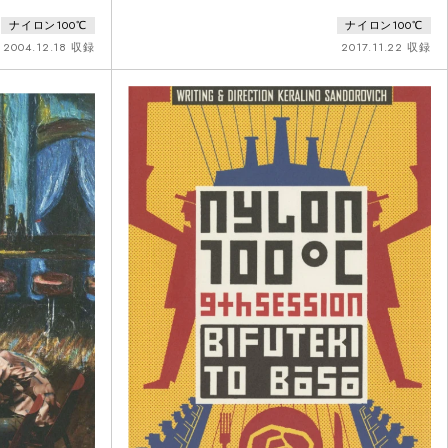
マスの夜、パーテ
ブニュエルを意識した果てなく更新され続ける言葉と
ナイロン100℃
ナイロン100℃
しい一夜になるは
世界。ケラリーノ・サンドロヴィッチが放つ不条理演
画はもろく崩れ去
劇の最新形！賛成派と反対派のシュプレヒコールが遠
2004.12.18 収録
2017.11.22 収録
謎のヤミ医者、兄
くに聞こえる中、物語は始まる。とある洋館に暮らす
ガスの点検に来た
金持ちの一家。その中では父親（三宅弘城）と母親
の抱えていた「秘
（犬山イヌコ）、そして息子（遠藤雄弥）と娘（峯村
リエ）が、今日も退屈な会