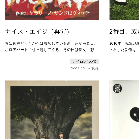
ナイス・エイジ（再演）
2番目、或
昔は裕福だったが今は没落している廻一家がある日、
2010年、執筆活
ボロアパートに引っ越してくる。その日は長女・想子
下ろした新作は
（新谷真弓）が日航機墜落事故で亡くなった命日。墓
らも、いつの間
ナイロン100℃
参りだけはしようと、アル中の母親・澄代（峯村リ
る、そんな物語
エ）は家族を促すが、ぐうたらな父親・時雄（佐藤
着いた五人の男
2006.12.16 収録
誓）も、長男・時次（大倉孝二）も次女・春江（長田
緒川たまき・マ
奈麻）も無反応。そんな絵に描いたような崩壊家族を
い。大地震なの
なぜか大家夫婦（原金太郎・池谷のぶえ）はアパート
を自認する彼ら
から追い出そうとして
が、「この