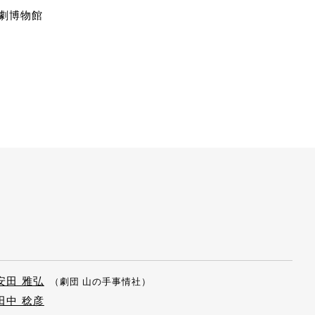
演劇博物館
安田 雅弘
（劇団 山の手事情社）
田中 稔彦