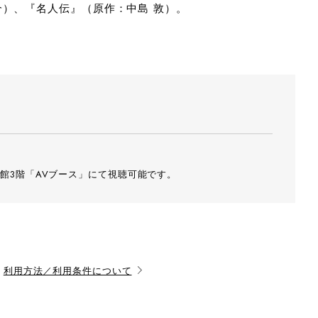
介）、『名人伝』（原作：中島 敦）。
平松俊之
館3階「AVブース」にて視聴可能です。
撮影：平松俊
利用方法／利用条件について