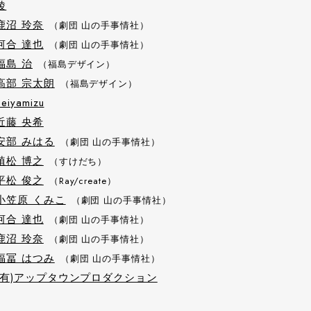
綾
鹿沼 玲奈
（劇団 山の手事情社）
河合 達也
（劇団 山の手事情社）
福島 治
（福島デザイン）
高部 宗太朗
（福島デザイン）
Seiyamizu
近藤 央希
安部 みはる
（劇団 山の手事情社）
植松 博之
（すけだち）
平松 俊之
（Ray/create）
小笠原 くみこ
（劇団 山の手事情社）
河合 達也
（劇団 山の手事情社）
鹿沼 玲奈
（劇団 山の手事情社）
福冨 はつみ
（劇団 山の手事情社）
(有)アップタウンプロダクション