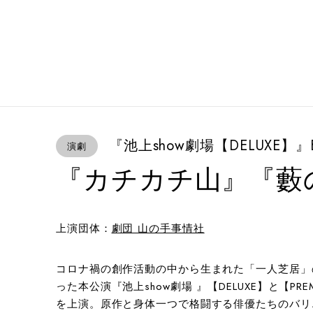
『池上show劇場【DELUXE】
演劇
『カチカチ山』『藪
上演団体：
劇団 山の手事情社
コロナ禍の創作活動の中から生まれた「一人芝居」
った本公演『池上show劇場 』【DELUXE】と【P
を上演。原作と身体一つで格闘する俳優たちのバリ