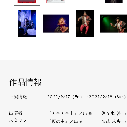
作品情報
上演情報
2021/9/17（Fri）～2021/9/19（Sun
出演者・
『カチカチ山』／出演
佐々木 啓
（
スタッフ
『藪の中』／出演
名越 未央
（