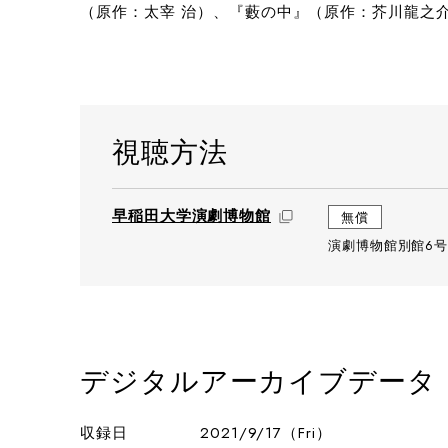
（原作：太宰 治）、『藪の中』（原作：芥川龍之
撮影：
視聴方法
早稲田大学演劇博物館
無償
演劇博物館別館6号
宣伝美術：福島 治・高部宗太朗／Artist：Seiyamizu
デジタルアーカイブデータ
収録日
2021/9/17（Fri）