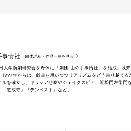
手事情社
団体詳細・作品一覧を見る
早稲田大学演劇研究会を母体に「劇団 山の手事情社」を結成。以
。1997年からは、戯曲を用いつつリアリズムをどう乗り越え
イルを確立し、ギリシア悲劇やシェイクスピア、近松門左衛門
』『道成寺』『テンペスト』など。