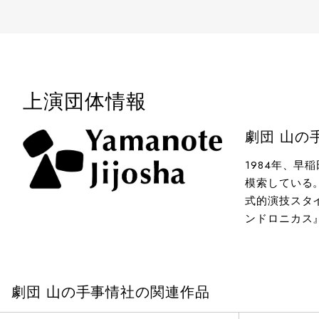
上演団体情報
劇団 山の
1984年、
模索している
式的演技スタ
ンドロニカス
劇団 山の手事情社の関連作品