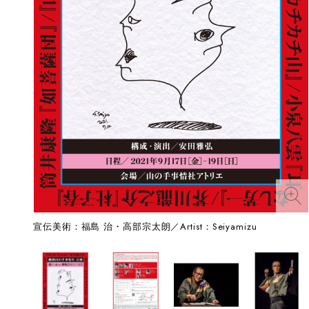
宣伝美術：福島 治・高部宗太朗／Artist：Seiyamizu