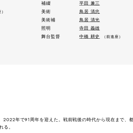
補綴
平田 兼三
）
美術
鳥居 清忠
座）
美術補
鳥居 清光
照明
寺田 義雄
舞台監督
中橋 耕史
）
（前進座）
れ、2022年で91周年を迎えた。戦前戦後の時代から現在まで
れる。