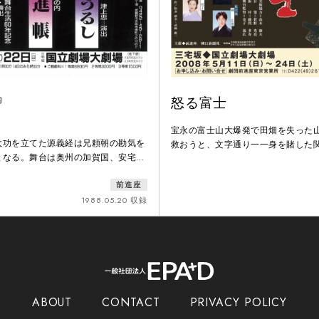
内
怒る富士
宝永の富士山大爆発で田畑を失った
大功を立てた源義経は兄頼朝の勘気を
救おうと、文字通り一一身を賭した
となる。舞台は奥州の加賀国、安宅の
左エ門を描いた、新田次郎原作の舞
知優れる富樫左衛門である。関所の役
める人物」と原作者の言う伊奈半左
前進座
ますため、家来の弁慶と四天王は山伏
の罹災農民の若者たちの運命を描い
君の義経は強力（荷物持ち）に身をや
1988.05.20 収録
劇。
行は呼び止められ、山伏ならば、勧進
のための）を持っているはず、読み上
る。何とかその場を繕わねばと、弁慶
巻
ABOUT
CONTACT
PRIVACY POLICY