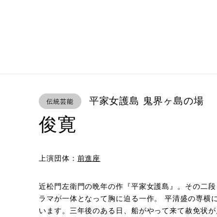
平家女護島 鬼界ヶ島の場
伝統芸能
俊寛
上演団体：
前進座
近松門左衛門の晩年の作『平家女護島』。その二段
ラマが一体となって胸に迫る一作。 平清盛の専横
います。三年後のある日、船がやって来て赦免状が