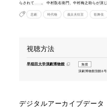
らされて……。 中村翫右衛門、中村梅之助らが演
悲劇
時代物
義太夫狂言
歌舞伎
視聴方法
早稲田大学演劇博物館
無償
演劇博物館別館6号
撮影：
デジタルアーカイブデータ