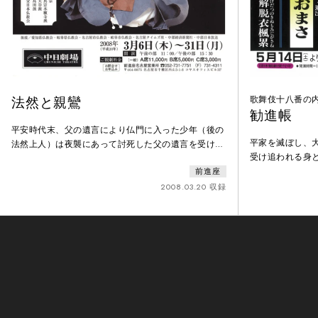
法然と親鸞
歌舞伎十八番の
勧進帳
平安時代末、父の遺言により仏門に入った少年（後の
平家を滅ぼし、
法然上人）は夜襲にあって討死した父の遺言を受け仏
受け追われる身
門に入る。比叡山黒谷にこもり悟りを開き、山を下り
関所。関守は英
前進座
て、一切の差別を排し、身分や老若男女の区別なく、
人らの目をくら
乱世に生きる人々に仏の教えを説く。やがて範宴（後
2008.03.20 収録
の姿となり、主
の親鸞）と出会い、ともに迫害に合って流罪になりな
つした。が、一
がらも様々な出会いの中で念仏を広めていく。
帳（東大寺再建
げよと命じられ
は持ち合わせの