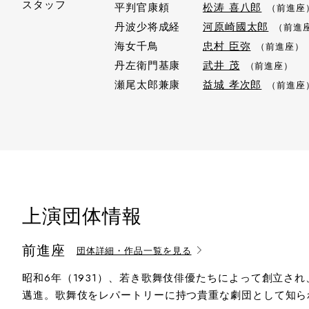
スタッフ
平判官康頼
松涛 喜八郎
（前進座
丹波少将成経
河原崎國太郎
（前進
海女千鳥
忠村 臣弥
（前進座）
丹左衛門基康
武井 茂
（前進座）
瀬尾太郎兼康
益城 孝次郎
（前進座
上演団体情報
前進座
団体詳細・作品一覧を見る
昭和6年（1931）、若き歌舞伎俳優たちによって創立さ
邁進。歌舞伎をレパートリーに持つ貴重な劇団として知ら