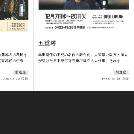
五重塔
山麓地方の農民を
幸田露伴の不朽の名作の舞台化。人望厚い親方・源太
関東郡代の伊奈半
が請けた谷中感応寺五重塔建立の大仕事。それを「の
台化。「現代が求
っそり」とバカにされる名人肌の大工十兵衛は自らに
前進座
前進座
エ門と、富士噴火
任せてほしいと、勝手に五重塔の模型まで作り、感応
た、壮大な歴史
寺の上人にまで直談判。上人は、十兵衛にも機会を与
2008.05.20 収録
1988.12.18 収録
えることとし、源太親方と十兵衛どちらが仕事を受け
るかは二人で話し合うよう勧めます。源太親方と十兵
衛、二人の職人が火花を散らす中、五重塔の建築は着
工されるのだった