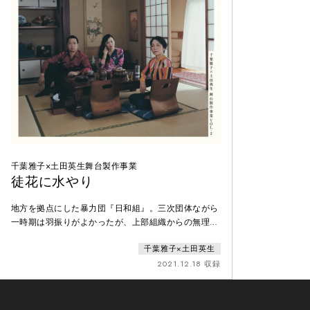
千葉雅子×土田英生舞台製作事業
徒花に水やり
地方を拠点にした暴力団『日和組』。三次団体ながら
一時期は羽振りがよかったが、上部組織からの無理な
要求と組長の死亡をきっかけに廃業した。その組長に
千葉雅子×土田英生
は四人の子供がいた。親代わりとして生きてきた長
女、かつての上部組織に恨みを持ち続ける長男、裏の
2021.12.18 収録
世界で生きる次女、そして幼い頃に養子に出され、幸
せに育った三女。あるとき、三女の奈津実が幸せこの
上ない笑顔で実家にやってくる。菅原玄という男を伴