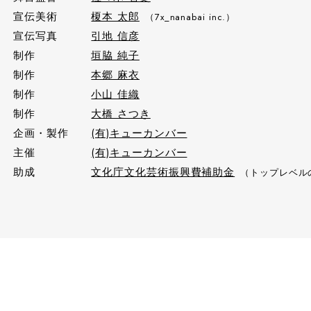
宣伝美術
榎本 太郎
（7x_nanabai inc.）
宣伝写真
引地 信彦
制作
垣脇 純子
制作
本郷 麻衣
制作
小山 佳織
制作
大橋 さつき
企画・製作
(有)キューカンバー
主催
(有)キューカンバー
助成
文化庁文化芸術振興費補助金
（トップレベル