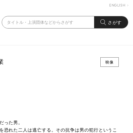
ENGLISH
さがす
業
映像
だった男。
を恐れた二人は逃亡する。その抗争は男の犯行というこ