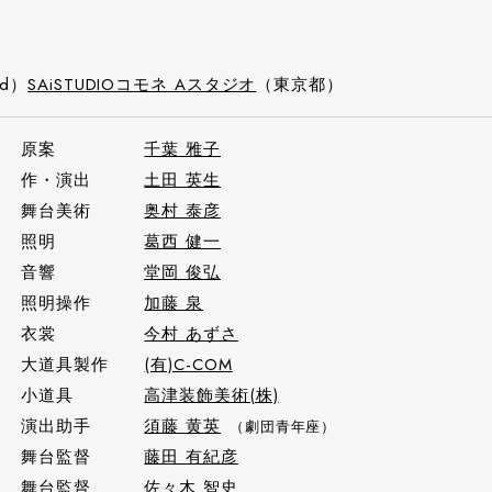
ed）
SAiSTUDIOコモネ Aスタジオ
（東京都）
原案
千葉 雅子
作・演出
土田 英生
舞台美術
奥村 泰彦
照明
葛西 健一
音響
堂岡 俊弘
照明操作
加藤 泉
衣裳
今村 あずさ
大道具製作
(有)C-COM
小道具
高津装飾美術(株)
演出助手
須藤 黄英
（劇団青年座）
舞台監督
藤田 有紀彦
舞台監督
佐々木 智史