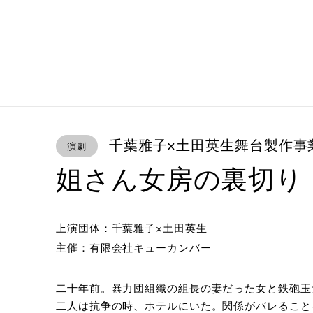
千葉雅子×土田英生舞台製作事
演劇
姐さん女房の裏切り
上演団体：
千葉雅子×土田英生
主催：有限会社キューカンバー
二十年前。暴力団組織の組長の妻だった女と鉄砲玉
二人は抗争の時、ホテルにいた。関係がバレること