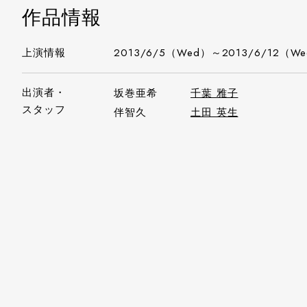
作品情報
上演情報
2013/6/5（Wed）～2013/6/12（W
出演者・
坂巻亜希
千葉 雅子
スタッフ
伴智久
土田 英生