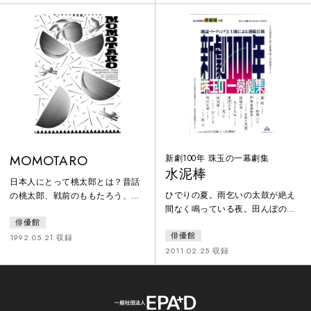
MOMOTARO
新劇100年 珠玉の一幕劇集
水泥棒
日本人にとって桃太郎とは？昔話
ひでりの夏。雨乞いの太鼓が絶え
の桃太郎、戦前のももたろう、戦
間なく鳴っている夜。田んぼの水
後のモモタロー。そして現代の
を求めて、闇の中を跳梁する水泥
俳優館
MOMOTROはどこへ行く。その後
俳優館
棒たち。盗まれてはならじと寝ず
のその後の桃太郎のおはなし。
1992.05.21 収録
の水番をする友作と末吉。甲斐性
2011.02.25 収録
なしの末吉は、結婚相手のお民に
愛想づかしをされて、婿入りする
はずの家を追い出されてきたばか
り。ところがやってきた水泥棒を