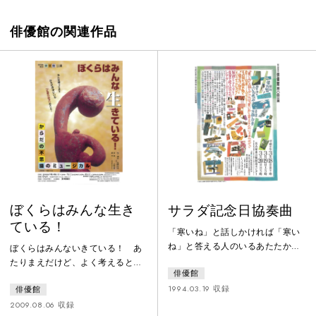
俳優館の関連作品
ぼくらはみんな生き
サラダ記念日協奏曲
ている！
「寒いね」と話しかければ「寒い
ね」と答える人のいるあたたかさ
ぼくらはみんないきている！ あ
愛ー仕事ーふるさとーその間を揺
たりまえだけど、よく考えると不
俳優館
れ動く”俵万智”というフィクショ
思議。命ってなに？ みんな知っ
ン！短歌とドラマを音楽で綴りあ
1994.03.19 収録
俳優館
ている？ からだの中にいる「正
わせたシアター・ピース！
義の味方」のこと！
2009.08.06 収録