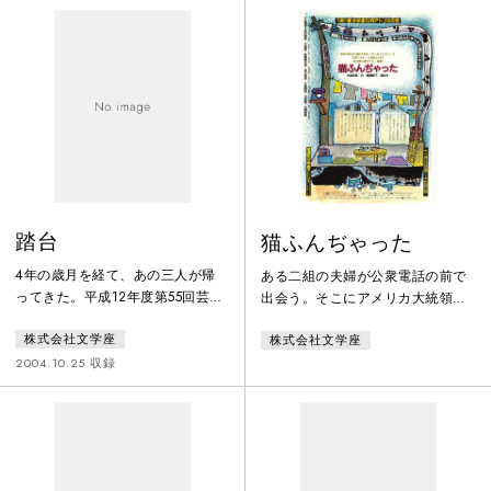
踏台
猫ふんぢゃった
4年の歳月を経て、あの三人が帰
ある二組の夫婦が公衆電話の前で
ってきた。平成12年度第55回芸術
出会う。そこにアメリカ大統領を
祭賞 優秀賞受賞作品『缶詰』続
誘拐した犯人から身代金を要求す
株式会社文学座
株式会社文学座
編！更迭の危機を迎えたハコザキ
る電話がかかってくる。
製靴の社長、箱崎壮一郎（角野卓
2004.10.25 収録
造）が腹心の部下二人（田村勝
彦、たかお鷹）を従え、反撃作戦
を立てるべく伊香保温泉の旅館に
籠もったのが4年前。映画製作の
関係者に間違えられ、町をあげて