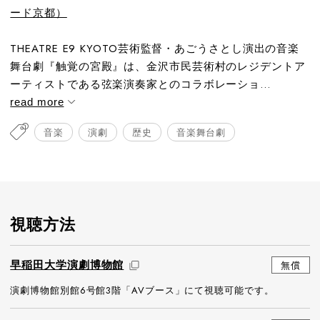
ード京都）
THEATRE E9 KYOTO芸術監督・あごうさとし演出の音楽
舞台劇『触覚の宮殿』は、金沢市民芸術村のレジデントア
ーティストである弦楽演奏家とのコラボレーショ...
read more
音楽
演劇
歴史
音楽舞台劇
視聴方法
早稲田大学演劇博物館
無償
演劇博物館別館6号館3階「AVブース」にて視聴可能です。