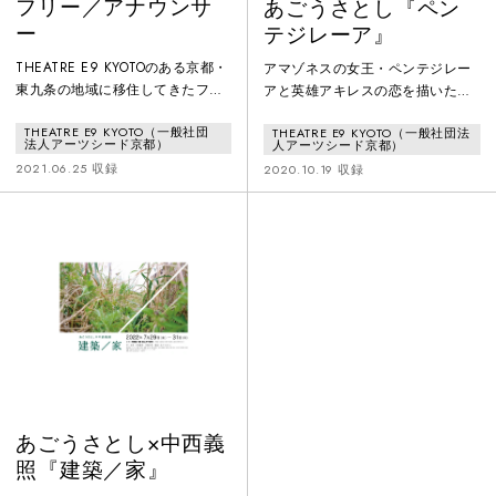
フリー／アナウンサ
あごうさとし『ペン
ー
テジレーア』
THEATRE E9 KYOTOのある京都・
アマゾネスの女王・ペンテジレー
東九条の地域に移住してきたフリ
アと英雄アキレスの恋を描いた悲
ーアナウンサー・能政夕介と、芸
劇の戯曲。哲学者の仲正昌樹氏が
THEATRE E9 KYOTO（一般社団
THEATRE E9 KYOTO（一般社団法
術監督・あごうさとしによる演劇
翻訳した50年ぶりの新訳を元に、
法人アーツシード京都）
人アーツシード京都）
公演。1925年、日本で最初の放送
強大な大国ギリシャを大きな力を
2021.06.25 収録
2020.10.19 収録
「あーあー、聞こえますか？こち
働かせる経済市場原理として、辺
らは東京放送局であります」とい
境の地アマゾン女族を「THEATRE
う歴史的な第一声から約100年。言
E9 KYOTO」がある東九条地域に象
葉の変遷に、都市計画の変更によ
徴させて新たな演出を行う。ま
る新たなまちづくりが始まろうと
た、俳優と音楽家とダンサーと美
している東九条のまちの変遷を重
術家の異なった言語で儀礼的な演
ね合わせて、過去・現在・未来を
劇作品を試みる。
見つめる企画。
あごうさとし×中西義
照『建築／家』