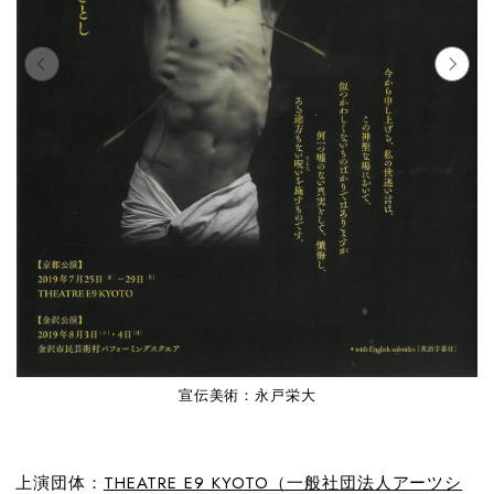
宣伝美術：永戸栄大
上演団体：
THEATRE E9 KYOTO（一般社団法人アーツシ