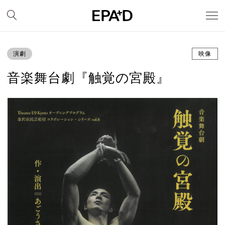
演劇
映像
音楽舞台劇『触覚の宮殿』