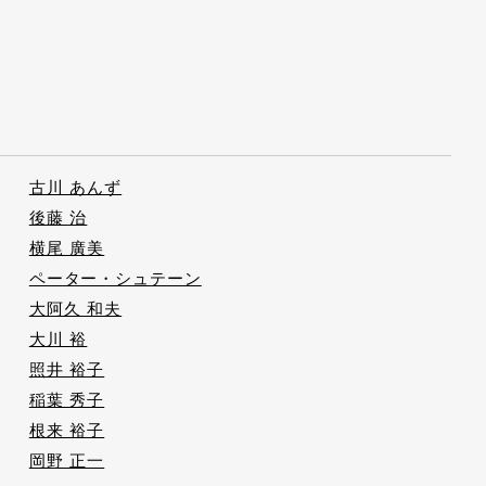
古川 あんず
後藤 治
横尾 廣美
ペーター・シュテーン
大阿久 和夫
大川 裕
照井 裕子
稲葉 秀子
根来 裕子
岡野 正一