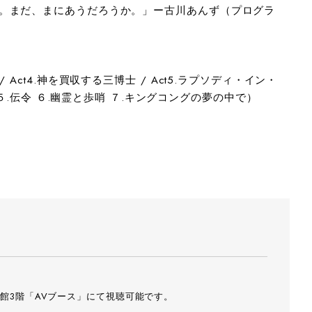
。まだ、まにあうだろうか。」ー古川あんず（プログラ
濡衣 / Act4.神を買収する三博士 / Act5.ラプソディ・イン・
 ５.伝令 ６.幽霊と歩哨 ７.キングコングの夢の中で）
館3階「AVブース」にて視聴可能です。