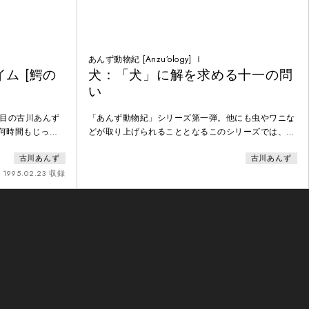
あんず動物紀 [Anzu’ology] Ⅰ
ム [鰐の
犬：「犬」に解を求める十一の問
い
作目の古川あんず
「あんず動物紀」シリーズ第一弾。他にも虫やワニな
。何時間もじっと
どが取り上げられることとなるこのシリーズでは、
ンスピレーション
「この世とあの世の混沌とした暗い記憶から呼び覚ま
古川あんず
古川あんず
ワニの時間は始ま
される」動物たちの声を作品化している。1987年フ
で呼吸を止めてみ
ライブルク（ドイツ）にて初演。ー若者の窮極の目的
1995.02.23 収録
初演時のプログラ
地は やはりあの居心地のよい火の焚かれた部屋。ま
法外に無茶に興奮
っ先に飛んできた犬。窓の中には案外な偽善者。ー