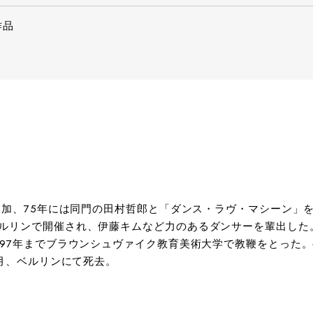
作品
参加、75年には同門の田村哲郎と「ダンス・ラヴ・マシーン」を
リンで開催され、伊藤キムなど力のあるダンサーを輩出した。8
、97年までブラウンシュヴァイク教育美術大学で教鞭をとった
0月、ベルリンにて死去。