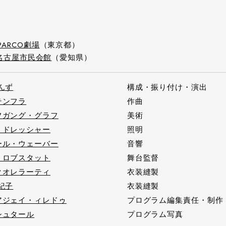
PARCO劇場
（東京都）
名古屋市民会館
（愛知県）
んず
構成・振り付け・演出
テンフラ
作曲
フガング・グラフ
美術
・ドレッシャー
照明
ール・ウェーバー
音響
・ロブスタット
舞台監督
クオレラーティ
衣装縫製
紀子
衣装縫製
アジェイ・ィレドゥ
プログラム編集責任・制作
シュタール
プログラム写真