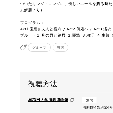
ついたキング・コングに、優しいエールを贈る時だ
ム解題より）
プログラム：
Act1.歯磨き夫人と宿六 / Act2.何処へ / Act3.
ブルー（１.月の貝と鏡貝 ２.襲撃 ３.種子 ４.生贄
グループ
舞踏
視聴方法
早稲田大学演劇博物館
無償
演劇博物館別館6号