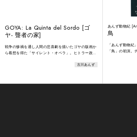
GOYA: La Quinta del Sordo [ゴ
あんず動物紀 [Anzu
鳥
ヤ- 聾者の家]
「あんず動物紀
戦争の惨禍を通し人間の悲喜劇を描いたゴヤの版画か
「鳥」の初演。
ら着想を得た「サイレント・オペラ」。ヒトラー政権
引用されている
下のユダヤ人迫害を題材に作曲されたライヒの
によって動かさ
古川あんず
「Different Trains」が使用され、踊り手達は椅子に縛
マン / ２．ジ
られたままで、運命は変えられないことを暗示する。
終わらない惨劇に目を向けるためにも、こういう作品
が必要だと古川が指摘している。Act 1：朝（使用
曲：スティーヴ・ライヒ「Different Tra