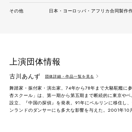
その他
日本・ヨーロッパ・アフリカ合同製作
上演団体情報
古川あんず
団体詳細・作品一覧を見る
舞踏家・振付家・演出家。74年から78年まで大駱駝艦に
杏スクール」は、第一期から第五期まで断続的に東京やベル
設立、『中国の探偵』を発表。91年にベルリンに移住し
ンランドのダンサーにも多大な影響を与えた。2001年1