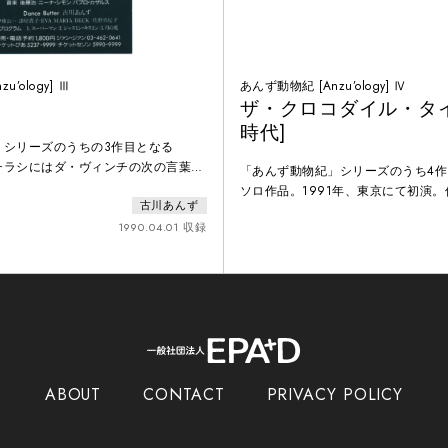
’ology] Ⅲ
あんず動物紀 [Anzu’ology] Ⅳ
ザ・クロコダイル・タイ
時代]
」シリーズのうちの3作目となる
チラシにはダ・ヴィンチの次の言葉が
「あんず動物紀」シリーズのうち4
。「大地は、その上に憩える一羽の鳥
ソロ作品。1991年、東京にて初演
古川あんず
れる。」プログラム： １．スーパー
横たわっているワニの時間感覚にイ
ャスミン・キスミン / ３．月の兎
1990.04.01 収録
を得て制作された。古川によると、
りも終わりもない。顔が赤くなるま
ると、その時間が味わえるという。
ム：１．チクタクワニの学習 ２．
している処女プアプア
ABOUT
CONTACT
PRIVACY POLICY