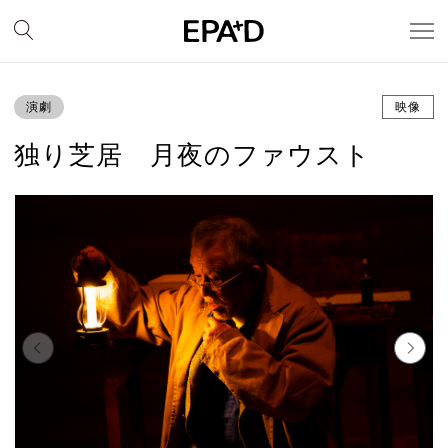
演劇
映像
独り芝居 月夜のファウスト