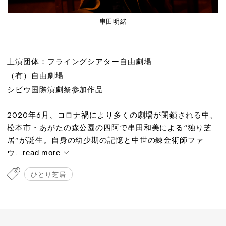
串田明緒
上演団体：
フライングシアター自由劇場
（有）自由劇場
シビウ国際演劇祭参加作品
2020年6月、コロナ禍により多くの劇場が閉鎖される中、
松本市・あがたの森公園の四阿で串田和美による“独り芝
居”が誕生。自身の幼少期の記憶と中世の錬金術師ファ
ウ...
read more
ひとり芝居