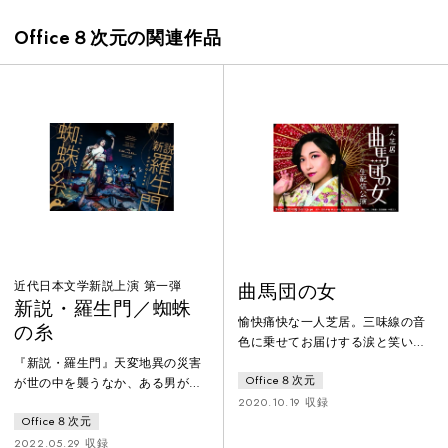
Office８次元の関連作品
近代日本文学新説上演 第一弾
曲馬団の女
新説・羅生門／蜘蛛
愉快痛快な一人芝居。三味線の音
の糸
色に乗せてお届けする涙と笑いの
人情話！昭和二十年頃に起きた、
『新説・羅生門』天変地異の災害
Office８次元
嘘のような本当の話に芝居ながら
が世の中を襲うなか、ある男が雨
の嘘を交えてお届けする演劇版
2020.10.19 収録
を凌ぐため門の楼上に登ると、死
「曲馬団の女」原作は、十二代目
Office８次元
体から髪を引き抜く老婆と遭遇。
田辺南鶴の作。戦時から終戦後の
次第に男の姿は平安の時代と現代
2022.05.29 収録