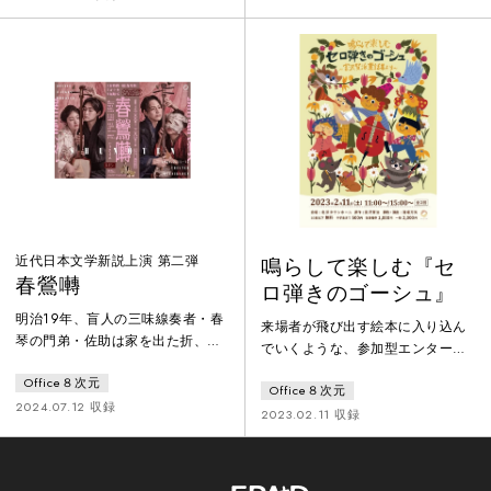
混乱する東京を舞台にした新作
を交錯し…人間が犯す罪の根元を
で、蘭という曲馬団（サーカス
探る挑戦作！​『新説・蜘蛛の糸』
団）出身の女が主人公。最後には
地獄に落ちた大泥棒のカンダタ
登場人物全員がハッピーになり、
は、一度蜘蛛を助けていたことで
聴き手も幸せな気分になれる物語
お御釈迦様から救いの手を差し出
である。劇団「柿喰う客」の中屋
され、それにすがるが…。芥川の
敷法仁の演出によ
名作を音楽とともに軽快にアレン
ジ！ たどり着くのは極楽？それと
も地獄？
近代日本文学新説上演 第二弾
鳴らして楽しむ『セ
春鶯囀
ロ弾きのゴーシュ』
明治19年、盲人の三味線奏者・春
来場者が飛び出す絵本に入り込ん
琴の⾨弟・佐助は家を出た折、烏
でいくような、参加型エンターテ
に目玉をくり抜かれた若い鶯と出
インメント音楽劇。開演前には親
Office８次元
くわし春琴の家で飼うことに。若
Office８次元
子向けに、手作り楽器のワークシ
い鶯は、先住の老鶯から自分の鳴
2024.07.12 収録
ョップを行い、本編中で演奏され
2023.02.11 収録
き声と名前を継ぐよう迫られる
る音楽に合わせて、 自分だけのオ
が、春琴の三味線と老鶯の美しい
リジナル楽器を鳴らしながら楽し
声に魅了され芸道にのめり込んで
むことができます。 来場者の方々