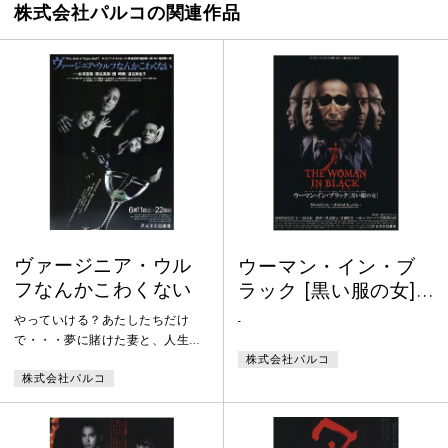
株式会社パルコの関連作品
ヴァージニア・ウル
ウーマン・イン・ブ
フなんかこわくない
ラック [黒い服の女]
― THE WOMAN IN
やっていける？あたしたちだけ
-
BLACK
で・・・夢に賭けた妻と、人生を
株式会社パルコ
降りた夫が仕掛けた最後の恋のゲ
株式会社パルコ
ームからみ合う四つの心に夜明け
は来るのか？