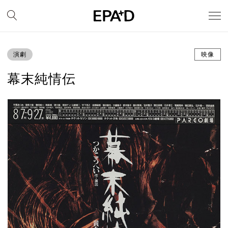
演劇
映像
幕末純情伝