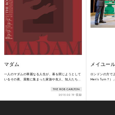
マダム
メイユー
一人のマダムの華麗なる人生が、幕を閉じようとして
ロンドンの方で
いるその夜、屋敷に集まった家族や友人、知人たちマ
Men’s Tur
ダムはゆっくりと、思い出を語り始めるその人生はや
演されている。
THE ROB CARLTON
はり華麗だった
に幕を降ろし、
えてくるはずの
2015.02.19 収録
えてきたのはバ
寝息。彼、本番