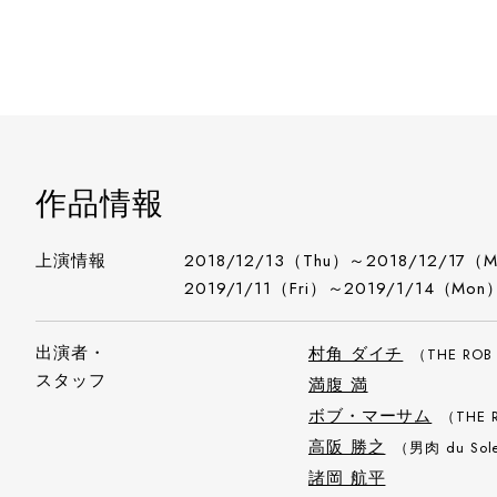
作品情報
上演情報
2018/12/13（Thu）～2018/12/17（
2019/1/11（Fri）～2019/1/14（Mon
出演者・
村角 ダイチ
（THE ROB
スタッフ
満腹 満
ボブ・マーサム
（THE 
高阪 勝之
（男肉 du Sole
諸岡 航平