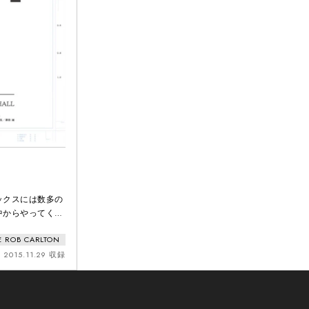
ックスには数多の
中からやってく
最高峰のクリエイ
E ROB CARLTON
うこと。
2015.11.29 収録