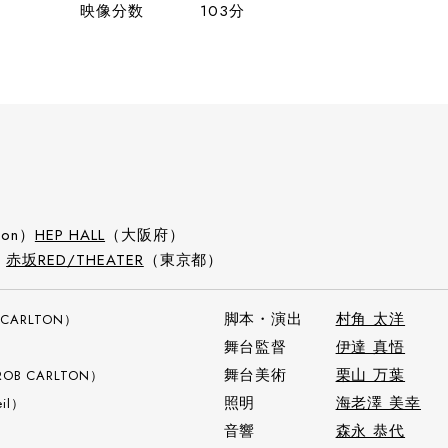
映像分数
103分
Mon）
HEP HALL
（大阪府）
）
赤坂RED/THEATER
（東京都）
脚本・演出
村角 太洋
 CARLTON）
舞台監督
伊達 真悟
舞台美術
栗山 万葉
ROB CARLTON）
照明
海老澤 美幸
il）
音響
森永 恭代