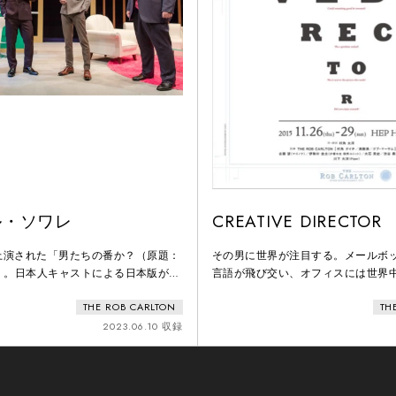
ル・ソワレ
CREATIVE DIRECTOR
上演された「男たちの番か？（原題：
その男に世界が注目する。メールボ
n？）」。日本人キャストによる日本版が上
言語が飛び交い、オフィスには世界
今日は昼と夜の二公演。マチネが無事
る。その理由はただ一つ。彼が世界
THE ROB CARLTON
TH
ソワレが幕を開けた。おかしい。聞こ
ティブ・ディレクター。であるとい
台詞が聞こえてこない。代わりに聞こ
2023.06.10 収録
ウンダリーマイクすらも拾わぬ微かな
中の舞台の上で寝ているじゃない。