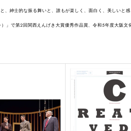
“Hospitality”の理念のもと、紳士的な振る舞いと、誰もが楽しく、
ユール・ソワレ）」で第2回関西えんげき大賞優秀作品賞、令和5年度大阪