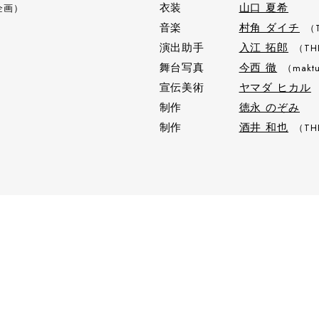
衣装
山口 夏希
企画）
音楽
村角 ダイチ
（T
演出助手
入江 拓郎
（TH
舞台写真
今西 徹
（makt
宣伝美術
ヤマダ ヒカル
制作
徳永 のぞみ
制作
酒井 和也
（TH