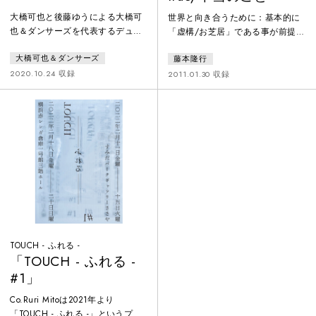
大橋可也と後藤ゆうによる大橋可
世界と向き合うために：基本的に
也＆ダンサーズを代表するデュオ
「虚構/お芝居」である事が前提の
作品。2019年3月メキシコシティ
舞台上で展開される、『true/本当
大橋可也＆ダンサーズ
藤本隆行
にて初演。2020年10月には映像に
のこと』というパフォーマンス
吉開菜央を加え進化したバージョ
は、何が嘘で何が真実かという話
2020.10.24 収録
2011.01.30 収録
ンを横浜赤レンガ倉庫にて上演し
ではありません。知らぬ間に自分
た。
も捕らえられているかも知れない
閉塞感を振り切って走り出すため
に、「現実」のどれほど多くの部
分が、あなた自身によって作り出
されているのかを、改めて問い直
すためのものです。
TOUCH - ふれる -
「TOUCH - ふれる -
#1」
Co.Ruri Mitoは2021年より
「TOUCH - ふれる -」というプロ