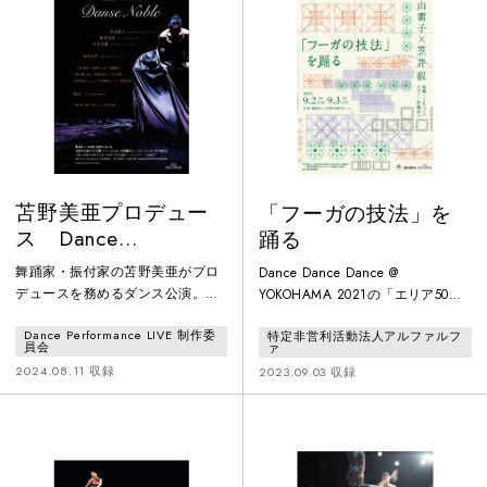
なかには、「ダンスをグラフィッ
クアートとして平面的に見せ た
い」というビジョンが当初からあ
り、その構想を反映するか のよう
にここでは、速度感を持って明滅
苫野美亜プロデュー
「フーガの技法」を
ス Dance
踊る
Performance LIVE
舞踊家・振付家の苫野美亜がプロ
Dance Dance Dance @
#10 10th Anniversary
デュースを務めるダンス公演。バ
YOKOHAMA 2021の「エリア50
「Danse Noble」
ーミンガムロイヤルバレエ団プリ
代」で初演された、笠井叡振付・
Dance Performance LIVE 制作委
特定非営利活動法人アルファルフ
ンシパル平田桃子が渡辺レイの新
平山素子のソロダンス『J.S.バッハ
員会
ァ
作を踊り、ウィーン国立バレエ団
作曲“フーガの技法”1.2.6.9番によ
2024.08.11 収録
2023.09.03 収録
プリンシパルの橋本清香と木本全
るダンス』が、スケールアップし
優はThierry Malandain作品を披露
て再誕！クラシック、jazz、ポッ
します。72歳のバレリーナ尾本安
プス…と様々なフィールドで活動
代が年齢を積み重ねた表現を、舞
を展開する、片山柊（愛知公
踏カンパニー・山海塾で活躍する
演）、佐藤浩一（横浜公演）とい