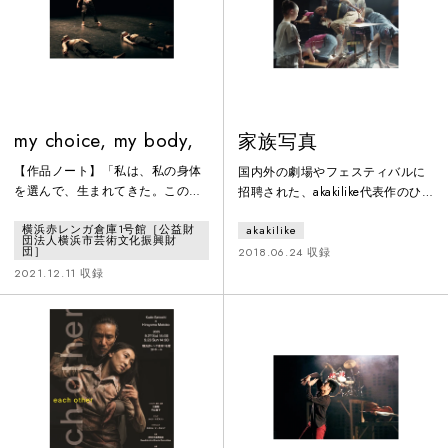
松岡大の極限の身体表現美など、
う2人の若手ピアニストを迎え、ダ
多彩なダンサーと音楽家が共演す
ンスと音楽で『フーガの技法』と
る贅沢なパフォーマン
い
my choice, my body,
家族写真
【作品ノート】「私は、私の身体
国内外の劇場やフェスティバルに
を選んで、生まれてきた。この身
招聘された、akakilike代表作のひ
体に起こる全てのことを、この身
とつ。演出家と写真家の共同制作
横浜赤レンガ倉庫1号館［公益財
akakilike
体で経験することを選んだ。そし
企画として制作された。生命保険
団法人横浜市芸術文化振興財
て、私はこの身体をどうするか、
について語り続ける「父」と、そ
団］
2018.06.24 収録
この身体とともにどう生きていく
れを取り囲む「家族」のような者
2021.12.11 収録
かを、自由に選ぶことができ
たち。「兄」のような写真家は
る。」もし、そう思えたら、あな
黙々とセルフポートレートを取り
たはあなたの人生の全てを愛する
続ける――家族という構造から逃
ことができますか？あなたの人生
れることの難しさ、その構造の儚
と、私の人生に、愛を込めて。
さ、そして成長することの残酷さ
を演劇／写真／ダンスの境界線を
行き来しながら浮かびあがらせ
る。