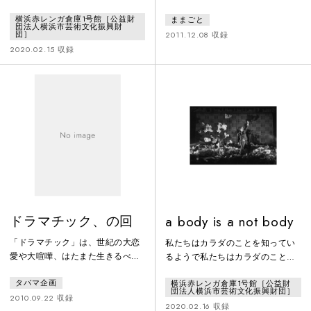
る青い世界に柔らかい光が溢れて
でありマスターピース。《歩く》
横浜赤レンガ倉庫1号館［公益財
ままごと
いるはざまに耳を澄まし光の波紋
ことから浮かび上がる一人の女性
団法人横浜市芸術文化振興財
をうつす瞳うねりつづける細胞の
の「はじめの一歩」から「さいご
団］
2011.12.08 収録
ひとつひとつをミモザの花にした
の一歩」までを、数人の俳優が入
2020.02.15 収録
ら少しはこの世を灯せるだろうか
れ代わりながら歩き続け演じてい
く。本映像は、2011年に上演され
た横浜赤レンガ倉庫での公演を収
録。
ドラマチック、の回
a body is a not body
「ドラマチック」は、世紀の大恋
私たちはカラダのことを知ってい
愛や大喧嘩、はたまた生きるべき
るようで私たちはカラダのことを
か死ぬべきかの大問題だけではな
まだ知っていないあなたの中にあ
タバマ企画
横浜赤レンガ倉庫1号館［公益財
く、継続する時の流れの間にある
る私私の中にあるあなた私はまだ
団法人横浜市芸術文化振興財団］
ほんの小さな変化でいいと私は思
私を見たことがないあなたを通し
2010.09.22 収録
2020.02.16 収録