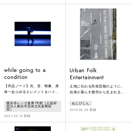
うのです。生きてきた背景のまっ
て私を見る私を通してあなたは見
たく違う人達がそれぞれの「ドラ
る凹凸世界は変わり続け身体は変
マチック」を見つける為
わり続け凹凸私たちの最後の破片
に・・・・些細なことをガムシャ
を探す旅は続く私たちのカラダは
ラに。ほんの小さな変化が熱い熱
まだ不完全だから身体を所有した
量を生み出すことを信じて。
時から私たちの旅は始まった
while going to a
Urban Folk
condition
Entertainment
【作品ノート】光、音、映像、身
土地に伝わる民俗芸能のように、
体一あらゆるエレメントをハイブ
自身が暮らす都市から生まれる芸
リッドに融合 することで「特定の
能をつくる試みとして始動したシ
横浜赤レンガ倉庫1号館［公益財
ねじぴじん
エネルギー状態にある絵」を舞台
リーズ作品第一弾。
団法人横浜市芸術文化振興財
上に現前 化させる梅田宏明の創作
団］
2015.06.25 収録
哲学は、実質的な処女作である本
2021.02.13 収録
作 で早くも確立されている。写真
芸術からダンスに転身した梅田 の