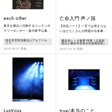
each other
亡命入門:声ノ国
東京を拠点に活動するコンテンポ
【作品ノート】一言では収まらな
ラリーダンサー・振付家平山素子
いほどたくさんの問題や出来事が
と、スウェーデンを拠点に活躍す
いっぺんに やってきた2020年。全
特定非営利活動法人アルファル
横浜赤レンガ倉庫1号館［公益財
るダンサー・振付家の工藤聡によ
世界でコロナウイルスが猛威をふ
ファ
団法人横浜市芸術文化振興財団］
る、国際共同ダンスプロジェクト
るい、ストレスや意見の違いが表
2025.09.27 収録
2022.02.10 収録
かつて同じ教室で時を過ごした 2
面化し、分断や差別、ヘイト、ハ
人のダンサーが、それぞれのあゆ
ラスメントがネットでも実社会で
みを重ね、いま再び舞台で出会
も横行しています。同時に、それ
う。
らと向き合い、 戦う人も増えてき
ています。2019年に受賞した前作
「亡命入門: 夢ノ国」は、差別意
識と分断、コンテンポラリーダン
ス界の自明性 など、所謂「
Lustrous
true/本当のこと