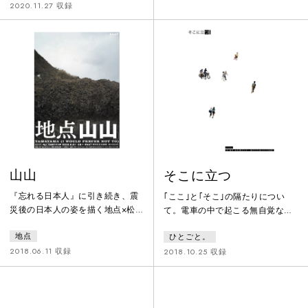
設置されている。しかし、釣り人
ら。自然と暮らしを独自観点で描
2020.11.27 収録
の3割はこのBOXを生き物の命を粗
く、かまどキッチンの『生活感演
末にする行為だと反対し、外来魚
劇』。
を湖に戻している。現地での取材
を通じて、固有／外来／生命／生
態系の対立を見つめ、両立を探っ
た作品である。
山山
そこに立つ
『忘れる日本人』に引き続き、震
｢ここ｣と｢そこ｣の隔たりについ
災後の日本人の姿を描く地点×松
て。電車の中で起こる無自覚な身
原俊太郎第4弾。かつてあった美
体と短い会話のコラージュを用い
地点
ひとごと。
しい山の隣に放射性廃棄物の山が
て無関心や無自覚の暴力性を扱っ
できたという戯曲の設定を空間に
た作品。
2018.06.11 収録
2018.10.25 収録
落とし込んだ黒光りする急斜面の
舞台で、汚染された土地で暮らす
家族をなまはげをモチーフにして
演じた。叫ぶことを怠けてはいけ