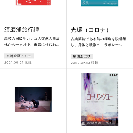
シラスは鋭い目で森を睨みつけな
がら 山を登り続
須磨浦旅行譚
光環（コロナ）
高校の同級生カナコの突然の事故
古典芸能である能の構造を脱構築
死から一ヶ月後、東京に住むわた
し、身体と映像のコラボレーショ
しと地元高知に住むマナカの二人
ンによる現代の舞台芸術作品とし
宮崎企画・ムニ
劇団あはひ
は須磨に住む高校の同級生、藤く
て甦らせた。コロナ禍によって失
んに会いに行くことになる。旅の
われたかに見える世界と、日食の
2021.08.21 収録
2022.09.23 収録
途中、ヒッチハイクをしていた松
瞬間にだけ地球からも見ることが
田さんとサービスエリアで出会う
出来る太陽コロナを重ねて描き、
が。本作はムニ『カメラ・ラブ
夢と現実の狭間の浜辺で、ありえ
ズ・ミー！』(2022年、こまばア
たかもしれない過去/ありえるかも
ゴラ劇場)で上演された作品です。
しれない未来として漂う自らの幽
霊と邂逅する少女の姿が描かれ
る。