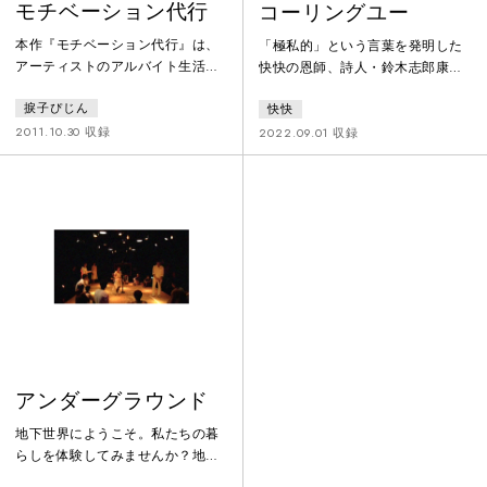
モチベーション代行
コーリングユー
本作『モチベーション代行』は、
「極私的」という言葉を発明した
アーティストのアルバイト生活を
快快の恩師、詩人・鈴木志郎康を
元にしたセルフドキュメンタリ
原作にした舞台です。快快がフラ
捩子ぴじん
快快
ー。昨年、京都国際舞台芸術祭
ットな関係で共同制作を続けてい
2010フリンジ企画にて上演した作
るのも、瑣末な事にこだわるの
2011.10.30 収録
2022.09.01 収録
品を、キャストを新たに再構成す
も、彼の影響かもしれません。彼
る。互いに共有できること／でき
の詩にはとにかく、ごちゃごちゃ
ないこと、異なる世界のリアリテ
と自身の日々のことが書かれま
ィを探ってゆくことで、私たちが
す。詩がそのまま本人です。なの
生きている世界について考える。
で、鈴木志郎康を原作にする＝鈴
木志郎康という人を原作にする、
といえます。その詩人は、かっこ
つけず/リラックスしすぎず/適度
に緊張し/頭
アンダーグラウンド
地下世界にようこそ。私たちの暮
らしを体験してみませんか？地上
の皆様の来訪を心待ちにしていま