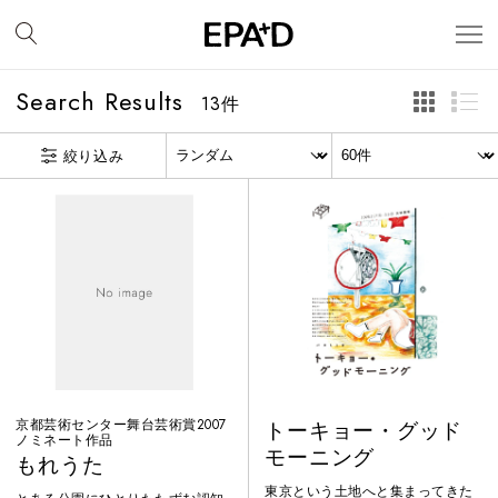
Search Results
13
件
絞り込み
京都芸術センター舞台芸術賞2007
トーキョー・グッド
ノミネート作品
モーニング
もれうた
東京という土地へと集まってきた