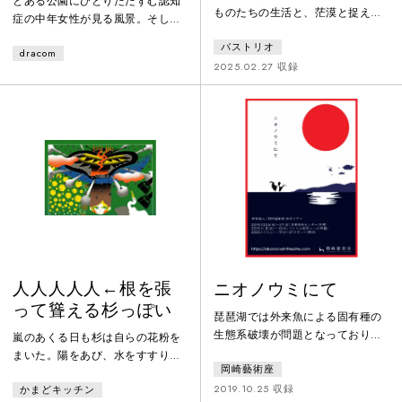
とある公園にひとりたたずむ認知
ものたちの生活と、茫漠と捉えら
症の中年女性が見る風景。そして
れない街がもつ混沌と情景を拾い
微かに聴こえてくるオペラの名曲
バストリオ
集めます。映画館のスクリーンに
dracom
の鼻歌。それは現実の出来事か、
現れる光と影が明滅するように、
2025.02.27 収録
それとも彼女の記憶、あるいは想
去っていくものと残るものとが交
像か。録音された俳優の台詞はす
差する一日一日。生の曖昧さを強
べてスピーカーから聴こえてく
く肯定するミニマルな運動と、変
る。その音声と俳優のパフォーマ
化する社会の中で意味など必要な
ンスの大半にはズレ（時差）があ
く確かに存在することを見つめた
り、過去の声と現在の身体が交差
身体と言葉と音楽によって、この
する舞台を見つめる観客にとって
瞬間の“トーキョー”をスケッチし
も不思議な鑑賞体験となる。
て描き出すライブパフォーマン
ス。
人人人人人←根を張
ニオノウミにて
って聳える杉っぽい
琵琶湖では外来魚による固有種の
生態系破壊が問題となっており、
嵐のあくる日も杉は自らの花粉を
琵琶湖では外来魚のリリースは禁
まいた。陽をあび、水をすすり、
岡崎藝術座
止され、湖周辺の釣りスポットに
風に葉をゆらした。理由なんてな
「外来魚回収BOX」なるゴミ箱が
2019.10.25 収録
かまどキッチン
いのだ。それが彼らの生活だか