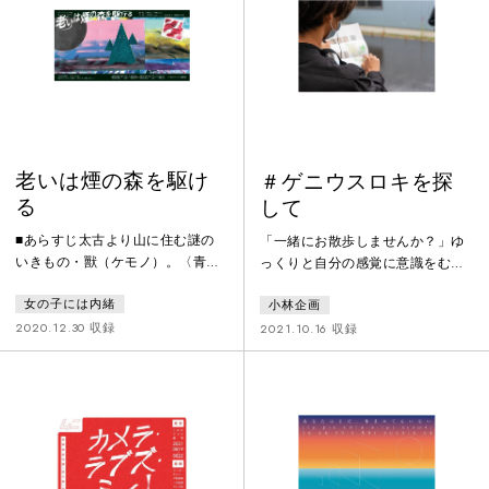
ない、という信念のもとおくる新
しい〈家庭劇〉とも言える本作
は、松原俊太郎の第63回岸田國士
戯曲賞受賞作となった。
老いは煙の森を駆け
＃ゲニウスロキを探
る
して
■あらすじ太古より山に住む謎の
「一緒にお散歩しませんか？」ゆ
いきもの・獸（ケモノ）。〈青い
っくりと自分の感覚に意識をむけ
山〉と〈白い山〉の間を走る、大
る。土地と空気に呼応するための
女の子には内緒
小林企画
きな谷の集落に住む山のひとびと
演劇を創ります。本企画は、野外
は、獸ととくに接することなく、
を「歩きながら環境に応答するこ
2020.12.30 収録
2021.10.16 収録
しかし存在は常に感じながら、
と」が核となったパフォーマンス
日々共に生活してきた。あると
です。地元住民の語りを聞きなが
き、獸ははじめて人を殺す。憤っ
ら幾つかの土地巡ることで、その
た集落の男たちは討伐に向かう
地に纏わる語り手の往時の記憶や
が、皆返り討ちに遭う。生き残っ
過去の自分を想起する体験を創出
た数少ない者たちは獸を恐れ、集
しようと考えています。
落を捨てて山を降りる中、猟師・