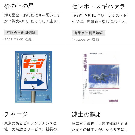
砂の上の星
センポ・スギハァラ
輝く星空、あなたは何を思います
1939年9月1日早朝、ナチス・ド
か？戦火の中、たくましく生きて
イツは、宣戦布告なしにポーラン
いる子供たちの物語。 タリバン
ド攻撃を開始した。第二次世界対
有限会社劇団銅鑼
有限会社劇団銅鑼
に制圧されたアフガニスタン・カ
戦の勃発である。ソ連も素早く介
ブール。女性は仕事を追われ、家
入し、ポーランドは二分される。
2012.03.08 収録
1992.06.09 収録
の中にいなければならなくなっ
そして、その頃のポーランドには
た。女の子は学校にも行けなくな
350万人のユダヤ人が住んでいた。
り、外出には男性同伴で少女は大
ユダヤ人のヤンクル家とメンデル
きなスカーフを、おとなの女性は
家の人達はナチスの手から危機一
ブルカをかぶらなければならな
髪逃れることができ、ユダヤ人難
い。 そんな中、父をタリバンに
民救援委員会のメンバーであるデ
連れ去られた少女パヴァーナは家
ビットの助けでリトアニアの首都
族のために少年として市場に出か
カウナスのアパートに潜むことが
ける。少女だと
で
チャージ
凍土の鶴よ
東京にあるビルメンテナンス会
第二次大戦後、大陸で敗戦を迎え
社・美装総合サービス。社長の紘
た多くの日本人が、シベリアに抑