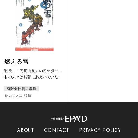
いちゃん、ばあちゃん、父ちゃ
判所が設立された。そして映画館
ん、母ちゃん、若者たちが大バト
は、新庁舎建設までの仮庁舎に。
ル。工場のおやこ三代を軸に様々
家庭裁判所としての初日。近藤判
な価値観がぶつかり合って、見え
事は一枚の書類を目にする。やっ
てきたものは・・・・・？
かいな文字・・・窃盗傷害。連行
されてきたのは、反抗的な目を持
つ少年
燃える雪
戦後。「高度成長」の初め頃ー。
村の人々は貧苦にあえいでいた。
産まれたばかりの赤ちゃんが、昔
有限会社劇団銅鑼
ながらにコロコロ死んでゆく。雪
深い山奥の村。医師に給料が払え
1987.10.03 収録
ない。「国保」係の高野は村を歩
きまわる。滞納を整理できなけれ
ば病院がなりたたないのだ。無医
村の恐ろしさを知っているのは誰
よりも村の人々。だが、村の人々
ABOUT
CONTACT
PRIVACY POLICY
は金を払えない。八方ふさがりの