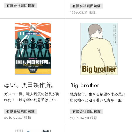
子、ベテランの直美、シングルマ
留された。最初の冬、多くの人々
有限会社劇団銅鑼
有限会社劇団銅鑼
ザーの美鶴、22歳の健太らはビル
がその厳しい冬を越えられず、帰
の清掃にやりがいを感じながら仕
らぬ人となった。ひたすら”帰還
1996.03.31 収録
事をしている。そんなある日、越
（ダモイ）”を待ち続け、その日を
田と遥が新型コードレス掃除機の
信じて生き延びようとする人々。
営業にやってくる、いいことづく
そんな中でも日本人とロシア人と
めのこの掃除機。従業員の負担が
の心温まる交流もあった・・・
少しでも減れば…と紘子は一台お
試し購入することに。ところがそ
の実態は真っ赤なウソだっ
た！！！
はい、奥田製作所。
Big brother
ガンコ一徹、職人気質の社長が倒
地方都市。生きる希望を求め思い
れた！！跡を継いだ息子は古い体
出の地へと辿り着いた青年・服部
質を改善しようと大改革を宣
公平。かつて映画技師をしていた
有限会社劇団銅鑼
有限会社劇団銅鑼
言！！が、従業員とのミゾは深ま
映画館は廃墟となり、街には行く
るばかり。働けど働けど報われな
あてのない孤児たちがいた。昭和
2010.02.09 収録
2005.04.23 収録
い毎日。リーマンショック後の東
24年1月GHQの提唱のもと、新少
京は大田区の町工場を舞台に、じ
年法施行に伴い全国一斉に家庭裁