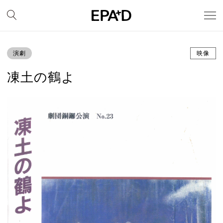
演劇
映像
凍土の鶴よ