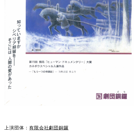
上演団体：
有限会社劇団銅鑼