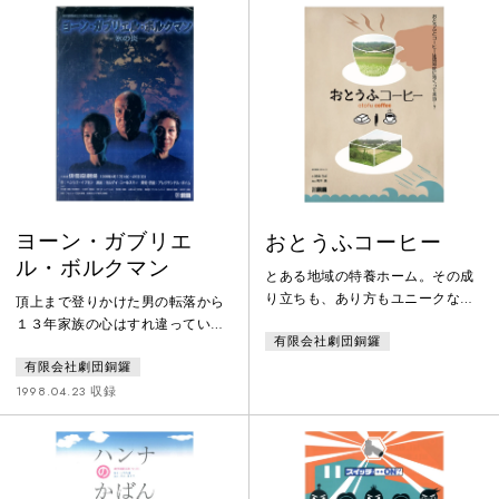
ヨーン・ガブリエ
おとうふコーヒー
ル・ボルクマン
とある地域の特養ホーム。その成
り立ちも、あり方もユニークなこ
頂上まで登りかけた男の転落から
のホームでは、今夜ひとりの老人
１３年家族の心はすれ違っていた
有限会社劇団銅鑼
が最後のときを迎えようとしてい
そして決定的な一夜が訪れ
る。静かな看取りの夜になるはず
有限会社劇団銅鑼
る・・・
だったその日、大きな台風が訪
1998.04.23 収録
れ、橋の冠水により、ホームは孤
立無援となる・・・。