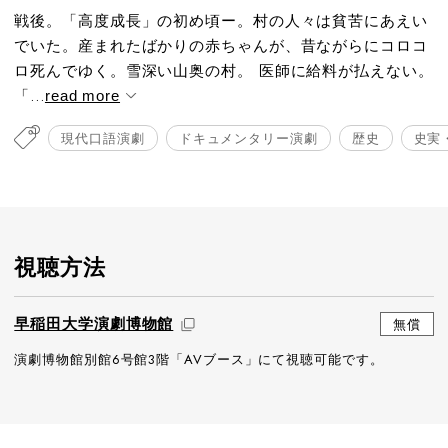
戦後。「高度成長」の初め頃ー。村の人々は貧苦にあえい
でいた。産まれたばかりの赤ちゃんが、昔ながらにコロコ
ロ死んでゆく。雪深い山奥の村。 医師に給料が払えない。
「...
read more
現代口語演劇
ドキュメンタリー演劇
歴史
史実
視聴方法
早稲田大学演劇博物館
無償
演劇博物館別館6号館3階「AVブース」にて視聴可能です。