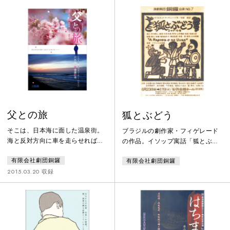
父との旅
狐とぶどう
そこは、日本海に面した温泉街。
ブラジルの劇作家・フィゲレード
海と反対方向に車を走らせれば、
の作品。イソップ寓話「狐とぶど
桜山という低い山があり、春とも
う」をモチーフに人間の自由と尊
有限会社劇団銅鑼
有限会社劇団銅鑼
なればその名の通り、満開の桜が
厳を描いた寓話劇。
咲く。その温泉街にある小さな旅
2015.03.20 収録
館「コウノ」。田渕鶴吉は長男・
礼王が到着するのを待っている。
先に着いた娘夫婦たちはそれぞれ
の時間を過ごしているらしい。鶴
吉はガンだ。遺言状を書くために