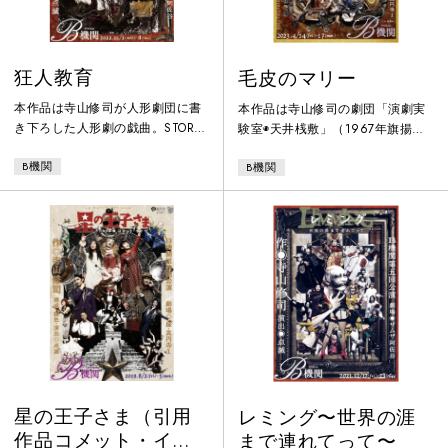
狂人教育
毛皮のマリー
本作品は寺山修司が人形劇団に書
本作品は寺山修司の劇団「演劇実
き下ろした人形劇の戯曲。STORY
験室◉天井桟敷」（1967年旗揚
◉ 小児麻痺の女の子の蘭は、個性
げ）の初期の作品。B機関では舞踏
B機関
B機関
的な五人の家族、祖父・祖母・パ
を含む身体表現的技法を用いた演
パ・兄・姉と暮らしていた。 そん
出で他とは一線をかくしている。
なある日、法医学者のドクが、こ
STORY◉ 40歳の男娼マリーは、美
の一家の中に一人だけ気違いがい
少年欣也を幽閉し育てていた。 マ
ると告げる。祖父は家族の名誉と
リーが部屋の中に放った蝶々を捕
血の純潔のために、その気違いを
虫網で捕まえて標本にする毎日。
密殺することを提案する。家族は
ある日、欣也の前に美少女紋白が
それぞれ疑心暗鬼になり、誰が気
現れ、欣也を外へ連れ出そうとす
違いかを探り合う。そしてその行
るが・・・ 特殊な母子の、歪んだ
動は次第に狂気を帯びていく。
愛の物語。
星の王子さま（引用
レミング〜世界の涯
作品コメット・イケ
まで連れてって〜