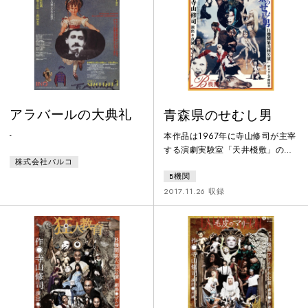
と女子挺身隊が結合する！
アラバールの大典礼
青森県のせむし男
-
本作品は1967年に寺山修司が主宰
する演劇実験室「天井棧敷」の旗
株式会社パルコ
上げ公演として上演されました。
B機関
寺山作品初期に見られる母子の愛
憎、寺山自身と母との確執をモデ
2017.11.26 収録
ルに描いた作品となっています。B
機関は演劇と舞踏の融合を目的と
して舞踏家の点滅が2016年から
2023年まで主宰した演劇舞踏ユニ
ットです。本作品は2017年に上演
されたその第二回公演となってお
ります。