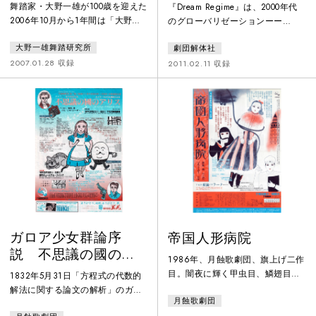
第二夜
舞踏家・大野一雄が100歳を迎えた
『Dream Regime』は、2000年代
2006年10月から1年間は「大野一
のグローバリゼーションーー
雄 100歳の年」として展覧会や公
「夢」の体制下における人間身体
大野一雄舞踏研究所
劇団解体社
演など世界各国で様々な100歳を祝
の諸様態の提示とその批判の方途
うイベントが開催された。中でも
を、諸外国のパフォーマーやアー
2007.01.28 収録
2011.02.11 収録
ガラ公演「百花繚乱」にはピナ・
ティストたちとのディスカッショ
バウシュの映像出演を含め国内外
ンやワークショップ、上演等の共
から実に23組の踊り手が集結、2
同作業を通して問い直し更新しよ
日間にわたり密度の濃い舞台が繰
うとする試みであり、その９回目
り広げられた。両日ともカーテン
にあたる本作品は「環境管理型権
コールには大野慶人の押す車椅子
力と動物化」を主題とした。
で大野一雄が登場した。以下は、
第二夜の出演者とその
ガロア少女群論序
帝国人形病院
説 不思議の國のア
1986年、月蝕歌劇団、旗上げ二作
リス
目。闇夜に輝く甲虫目、鱗翅目標
1832年5月31日「方程式の代数的
本の理科室鏡地獄の一室の帝國人
解法に関する論文の解析」のガロ
月蝕歌劇団
形病院とは何か？帝都を離陸する
アは銃弾で死んだ。〈どうかぼく