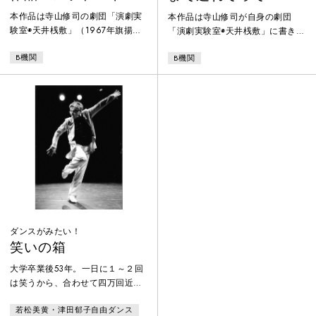
ヤ）
本作品は寺山修司の劇団「演劇実
本作品は寺山修司が自身の劇団
験室◉天井桟敷」（1967年旗揚
「演劇実験室◉天井桟敷」に書き下
げ）の初期の作品（1968年）。 B
ろした劇団後期の作品。B機関では
B機関
B機関
機関では今回この作品に同じく寺
舞踏家でもある演出の点滅が舞踏
山修司のラジオドラマ『コメッ
的な要素を演出に取り入れること
ト・イケヤ』を引用することによ
により、従来の演劇の枠を越えた
り、より重層的な作品を目指して
作品となっている。ストーリー◉中
います。男装の麗人オーマイパパ
華料理店見習いコックの青年のア
と世界中を旅してまわっているい
パートの壁が突然消失する。それ
る点子が、老処女ウワバミが営む
を発端に、夢と現実の境界線は曖
星のホテルを訪れることから物語
昧になり、青年は虚構の世界に翻
ははじまる。奇妙な滞在者たち。
弄されることとなる。そして、世
明らかになる謎。思いがけない結
界は終末へと向かっていく。
末。
ダンスがみたい！
笑いの箱
大学卒業後53年。一日に１～２回
は笑うから、合わせて四万回近く
笑った勘定になる。その笑いを棺
若松美黄・津田郁子自由ダンス
に詰めあの世に旅立つ人生を考え