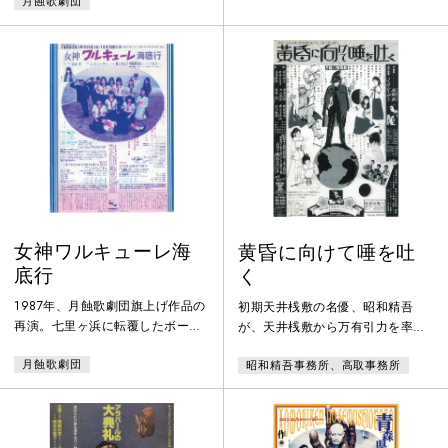
複葉機の轟音の正体は？「若草物
月蝕歌劇団
のことを忘れないでくれたまえ。
語」の四姉妹とは？仏蘭西人形 自
ぼくの名が祖国に記憶されるにふ
動人形 改造人形の祝祭の中「赤い
さわしいような人生を運命は、ぼ
靴」の旋律とともに女学生の舞踏
くに与えてくれなかった。ぼく
会が始まるー。
は、君たちの友として死ぬ〉アリ
ス・リデルがその手紙を受け取っ
た。ルイス・キャロル先生！あた
しは旅に出ます。
女神ワルキューレ海
黄昏に向けて唾を吐
底行
く
1987年、月蝕歌劇団旗上げ作品の
初期天井桟敷の名優、昭和精吾
再演。七里ヶ浜に転覆したボート
が、天井桟敷から万有引力を率い
に乗っていた少年たちは何処に消
るJ・A・シーザーが、演劇団・螳
月蝕歌劇団
昭和精吾事務所、高取事務所
えた？ 血を吐く美少女の正体は何
螂によって上演された高取英の世
か？ 戦前の帝都に出現する女神の
界を、我母かほる、高田恵篤、神
目的は？ 因果の小車の渦の中、真
宮司修たちとともに繰り拡げる詩
白き富士の嶺♪緑の江の島♪の旋律
とエロスの幻惑の空間。全ての演
にのせてハーメルンの笛吹き伝説
劇ファン必見の夢の企画。