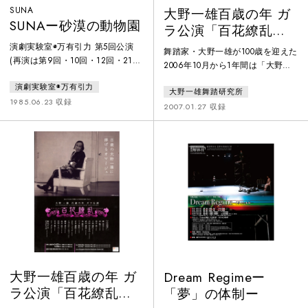
SUNA
大野一雄百歳の年 ガ
SUNAー砂漠の動物園
ラ公演「百花繚乱」
第一夜
演劇実験室◉万有引力 第5回公演
舞踏家・大野一雄が100歳を迎えた
(再演は第9回・10回・12回・21
2006年10月から1年間は「大野一
回・39回・56回)。イギリス、ブ
雄 100歳の年」として展覧会や公
演劇実験室◉万有引力
ラジルツアーも含め、万有引力の
大野一雄舞踏研究所
演など世界各国で様々な100歳を祝
オリジナルでは最も上演回数の多
1985.06.23 収録
うイベントが開催された。中でも
2007.01.27 収録
い作品。1986年には第40回エジ
ガラ公演「百花繚乱」にはピナ・
ンバラ国際芸術祭にてフリンジ・
バウシュの映像出演を含め国内外
ファースト(最優秀賞)を受賞。
から実に23組の踊り手が集結、2
1995年にブラジルに初上陸。この
日間にわたり密度の濃い舞台が繰
『SUNA』は、「距離」に関わる
り広げられた。両日ともカーテン
事物と人間の関係・役割をテーマ
コールには大野慶人の押す車椅子
に、観客と一緒に、劇場空間に巨
で大野一雄が登場した。以下は、
大都市を持ち込もう
第一夜の出演者とその
大野一雄百歳の年 ガ
Dream Regimeー
ラ公演「百花繚乱」
「夢」の体制ー