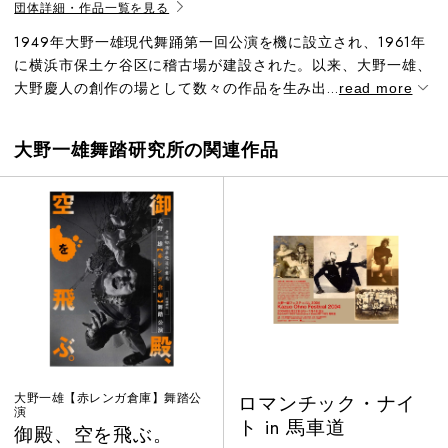
団体詳細・作品一覧を見る
1949年大野一雄現代舞踊第一回公演を機に設立され、1961年
に横浜市保土ケ谷区に稽古場が建設された。以来、大野一雄、
大野慶人の創作の場として数々の作品を生み出...
read more
大野一雄舞踏研究所の関連作品
大野一雄【赤レンガ倉庫】舞踏公
ロマンチック・ナイ
演
ト in 馬車道
御殿、空を飛ぶ。