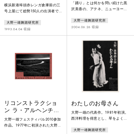
「踊り」とは何かを問い続けた黒
横浜新港埠頭赤レンガ倉庫前の三
沢美香の、アテネ、ニューヨー
号上屋にて総勢150人の出演者で上
ク、日本各地で再演を重ねたソロ
演された。曽我蕭白を始め、鰈や
大野一雄舞踏研究所
レパートリー。共演したのは、
大野一雄舞踏研究所
狼など多彩なイメージを花開かせ
日々自宅の「庭劇場」で首を吊る
2004.06.26 収録
ながら、舞踏家だけでなく、音楽
1993.04.04 収録
パフォーマンスを継続していた首
家や写真家、地元の合唱団までを
くくり栲象。第1回大野一雄フェス
巻き込んでの一大スペクタクル。
ティバル（2004）参加。
映像はフル・バージョン。
リコンストラクショ
わたしのお母さん
ン ラ・アルヘンチー
大野一雄の代表作。1981年初演。
ナ頌
西洋料理を得意とし、琴をよくし
大野一雄フェスティバル2010参加
たモダンな母親の想い出が核とな
作品。1977年に初演された大野一
大野一雄舞踏研究所
っている。プログラムには、幼い
雄の代表作「ラ・アルヘンチーナ