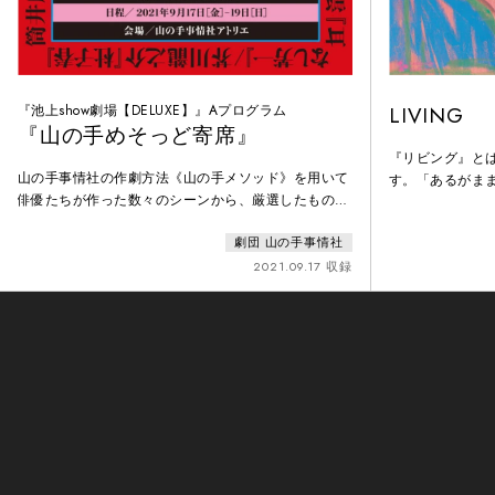
『池上show劇場【DELUXE】』Aプログラム
LIVING
『山の手めそっど寄席』
『リビング』と
山の手事情社の作劇方法《山の手メソッド》を用いて
す。「あるがま
俳優たちが作った数々のシーンから、厳選したものを
もあります。日
寄席形式にまとめました。具体的には、ちょっとシュ
しても使う、か
劇団 山の手事情社
ールな寸劇《ショート･ストーリーズ》、自分自身に
のは、私たち人
降りかかった出来事を感情豊かに語り合う《漫才》、
2021.09.17 収録
を俯瞰できるよ
身近にいる印象的な人やモノをヒントにキャラクター
ュ》手法を駆使
化した《ものまね》。それらを飽きないように構成
会いたいと考え
し、老若男女に楽しんでいただけるように仕上げまし
た。