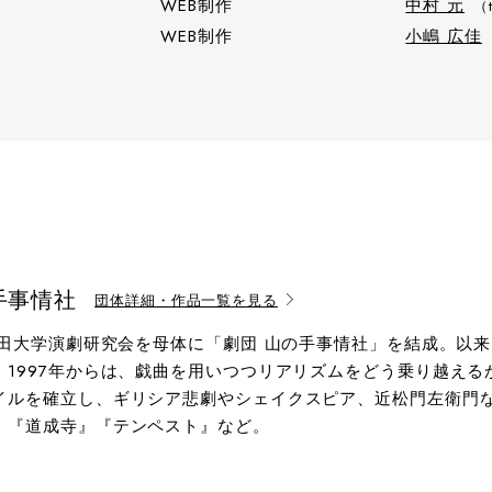
WEB制作
中村 元
（
WEB制作
小嶋 広佳
手事情社
団体詳細・作品一覧を見る
早稲田大学演劇研究会を母体に「劇団 山の手事情社」を結成。以
。1997年からは、戯曲を用いつつリアリズムをどう乗り越え
イルを確立し、ギリシア悲劇やシェイクスピア、近松門左衛門
』『道成寺』『テンペスト』など。