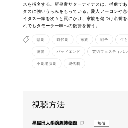
スを指名する。新皇帝サターナイナスは、捕虜であ
撮影：
タスに強いうらみをもっている。愛人アーロンや息
イタス一家を次々と罠にかけ、家族を傷つけ名誉を
れでもタモーラ一味への復讐を誓う。
悲劇
時代劇
家族
戦争
生
復讐
バッドエンド
芸術フェスティバ
小劇場演劇
現代劇
視聴方法
早稲田大学演劇博物館
無償