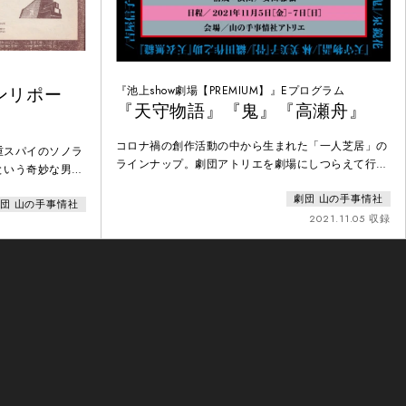
ンリポー
『池上show劇場【PREMIUM】』Eプログラム
『天守物語』『鬼』『高瀬舟』
コロナ禍の創作活動の中から生まれた「一人芝居」の
重スパイのソノラ
ラインナップ。劇団アトリエを劇場にしつらえて行な
という奇妙な男と
った本公演『池上show劇場 』【DELUXE】と
きくため「真ん
劇団 山の手事情社
【PREMIUM】。一人芝居16本のうち、Eプログラムで
団 山の手事情社
えた二人の逃走と
は3作品を上演。原作と身体一つで格闘する俳優たち
2021.11.05 収録
の観客など、物語
のバリエーションが見どころ。上演作品は、『天守物
語』（原作：泉 鏡花）、『鬼』（原作：瀬戸内晴
美）、『高瀬舟』（原作：森 鷗外）。