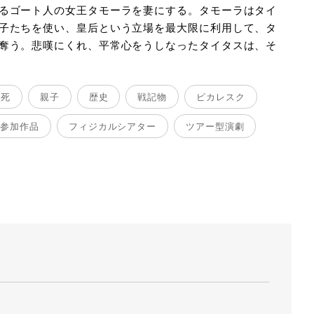
るゴート人の女王タモーラを妻にする。タモーラはタイ
平松俊之
撮影：平松俊
子たちを使い、皇后という立場を最大限に利用して、タ
奪う。悲嘆にくれ、平常心をうしなったタイタスは、そ
と死
親子
歴史
戦記物
ピカレスク
ル参加作品
フィジカルシアター
ツアー型演劇