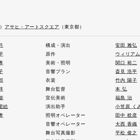
n）
アサヒ・アートスクエア
（東京都）
弓
構成・演出
安田 雅弘
平
原作
ウィリア
孝
美術・照明
関口 裕二
子
音響プラン
斎見 浩平
郎
衣裳
竹内 陽子
洋
舞台監督
本 弘
能
宣伝美術
福島 治
里絵
演出助手
小笠原 く
孝
照明オペレーター
田中 稔彦
音響オペレーター
大西 香織
舞台写真撮影
平松 俊之