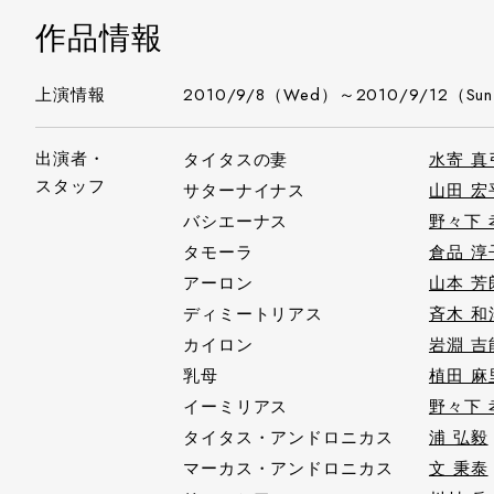
作品情報
上演情報
2010/9/8（Wed）～2010/9/12（Su
出演者・
タイタスの妻
水寄 真
スタッフ
サターナイナス
山田 宏
バシエーナス
野々下 
タモーラ
倉品 淳
アーロン
山本 芳
ディミートリアス
斉木 和
カイロン
岩淵 吉
乳母
植田 麻
イーミリアス
野々下 
タイタス・アンドロニカス
浦 弘毅
マーカス・アンドロニカス
文 秉泰