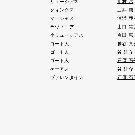
リューシアス
川村 岳
クィンタス
三井 穂
マーシャス
浦浜 亜
ラヴィニア
山口 笑
小リューシアス
園田 恵
ゴート人
越谷 真
ゴート人
谷 洋介
ゴート人
石原 石
ケーアス
谷 洋介
ヴァレンタイン
石原 石