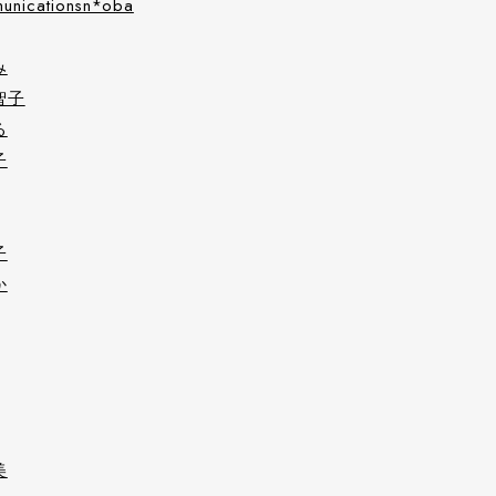
municationsn*oba
み
智子
る
子
子
か
美