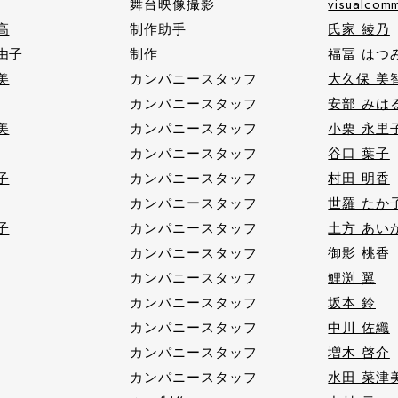
舞台映像撮影
visualcom
高
制作助手
氏家 綾乃
由子
制作
福冨 はつ
美
カンパニースタッフ
大久保 美
カンパニースタッフ
安部 みは
美
カンパニースタッフ
小栗 永里
カンパニースタッフ
谷口 葉子
子
カンパニースタッフ
村田 明香
カンパニースタッフ
世羅 たか
子
カンパニースタッフ
土方 あい
カンパニースタッフ
御影 桃香
カンパニースタッフ
鯉渕 翼
カンパニースタッフ
坂本 鈴
カンパニースタッフ
中川 佐織
カンパニースタッフ
増木 啓介
カンパニースタッフ
水田 菜津