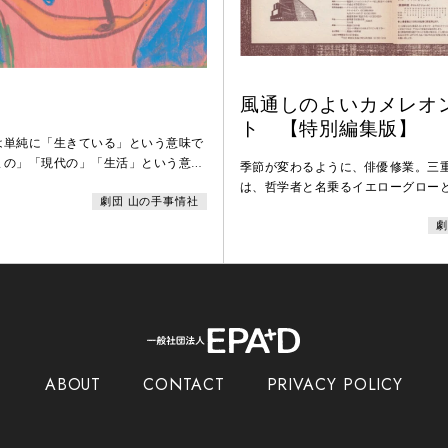
風通しのよいカメレオ
ト 【特別編集版】
は単純に「生きている」という意味で
まの」「現代の」「生活」という意味
季節が変わるように、俳優修業。三
本語だと「リビングルーム」の略語と
は、哲学者と名乗るイエローグロー
劇団 山の手事情社
なり意味の広い言葉です。実現したい
知り合う。彼はソノラの「物語」を
間のちっぽけで不合理な存在のしかた
劇
中」の時間にやってくる。時空を超
うな舞台です。《ハイパー・コラージ
追跡を語る語り部や、その「物語」
して今までにも増した新鮮な空間に出
の内と外とが入り乱れて……。
ています。（安田雅弘）
ABOUT
CONTACT
PRIVACY POLICY