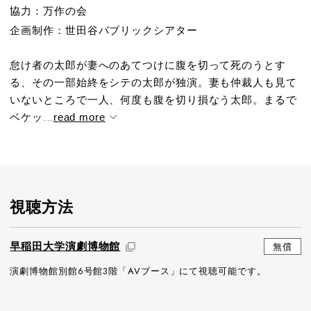
協力：万作の会
企画制作：世田谷パブリックシアター
怠け者の太郎が妻へのあてつけに腹を切って死のうとす
る、その一部始終をシテの太郎が独演。妻も仲裁人も見て
いないところで一人、何度も腹を切り損なう太郎。まるで
ベケッ...
read more
視聴方法
早稲田大学演劇博物館
無償
演劇博物館別館6号館3階「AVブース」にて視聴可能です。