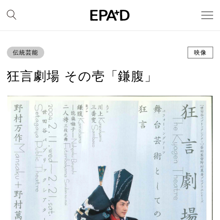
伝統芸能
映像
狂言劇場 その壱「鎌腹」