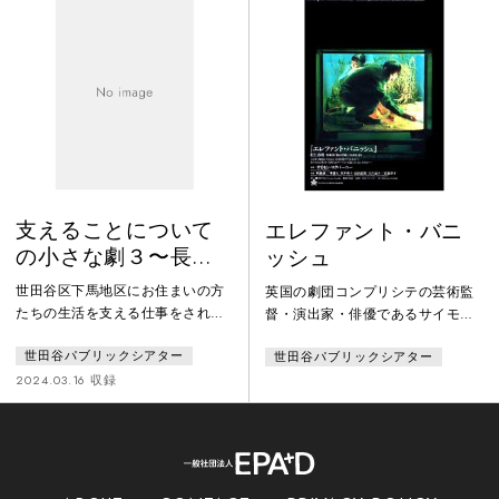
それぞれの水を求める苦悩を嘆き
きコース」では、新しい試みとし
謡う…。今から100年以上も前、ノ
て表現の一つに歌を取り入れまし
ーベル文学賞を受賞したアイルラ
た。参加者は看取りについて合同
ンドの詩人ウィリアム・バトラ
詩や個別の歌詞を作成後、作曲を
ー・イェイツは能の世界に影響を
依頼。歌の練習や体験の共有から
受け、劇作品『鷹の井戸』を執筆
の演劇づくりを重ね、看取りの物
しまし
語をつくり
支えることについて
エレファント・バニ
の小さな劇３〜長見
ッシュ
さんの話
世田谷区下馬地区にお住まいの方
英国の劇団コンプリシテの芸術監
たちの生活を支える仕事をされて
督・演出家・俳優であるサイモ
いる／いた方に、「支援するこ
ン・マクバーニーの脚色・演出作
世田谷パブリックシアター
世田谷パブリックシアター
と、支えること」をテーマにイン
品。日本人俳優と98年から6年間
タビューから創作するシリーズ。
にわたってロンドンと東京で行っ
2024.03.16 収録
3作目となる本作は、知的障害の
たワークショップを基に作品化し
方の支援をされてきた長見亮太さ
た。最終的に、村上春樹短編集
んのお話です。下馬地区の住民に
（「象の消滅」英語版）所収の
向けたお祭りで初演しました、シ
「象の消滅」「パン屋再襲撃」
アタートラムでの上演に合わせて
「眠り」の3つの短編小説を触媒