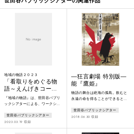
世田谷パブリックシアターの関連作品
地域の物語２０２３
―狂言劇場 特別版―
「看取りをめぐる物
能『鷹姫』
語～えんげきコー
物語の舞台は絶海の孤島。飲むと
ス」
『地域の物語』は、世田谷パブリ
永遠の命を得ることができるとい
ックシアターによる、ワークショ
う“不老長寿の泉”を巡り、その泉
ップを通じて参加者たちが演劇づ
世田谷パブリックシアター
の守り役の鷹姫、何十年もの間、
世田谷パブリックシアター
くりに取り組むプロジェクト。今
泉から湧く水を待ち続ける老人、
2018.06.30 収録
回は「看取り」をテーマに、「え
2023.03.19 収録
そして、新たに水を求めに来た若
んげきコース」「からだコース」
き王子・空賦麟（くうふりん）、
の２つを設定しました。「えんげ