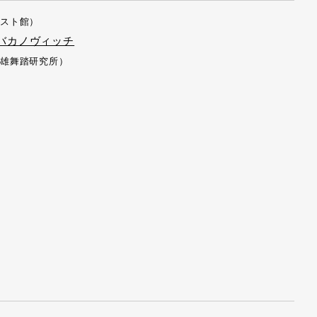
スト館）
バカノヴィッチ
雄舞踏研究所）