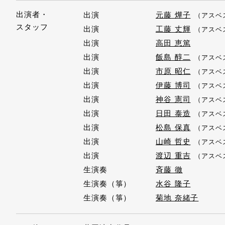
出演者・
出演
元藤 燁子
（アスベ
スタッフ
出演
工藤 丈輝
（アスベ
出演
高田 恵篤
出演
飯島 醇二
（アスベ
出演
市原 昭仁
（アスベ
出演
伊藤 博司
（アスベ
出演
神谷 憲司
（アスベ
出演
日田 泰造
（アスベ
出演
松島 保真
（アスベ
出演
山崎 哲史
（アスベ
出演
渡辺 重吉
（アスベ
生演奏
斉藤 徹
生演奏（箏）
水谷 隆子
生演奏（箏）
菊地 奈緒子