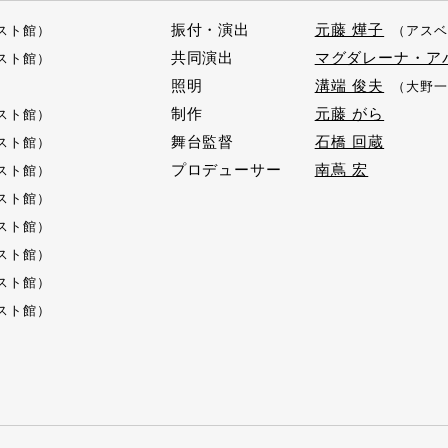
振付・演出
元藤 燁子
スト館）
（アスベ
共同演出
マグダレーナ・ア
スト館）
照明
溝端 俊夫
（大野一
制作
元藤 がら
スト館）
舞台監督
石橋 回蔵
スト館）
プロデューサー
南蔦 宏
スト館）
スト館）
スト館）
スト館）
スト館）
スト館）