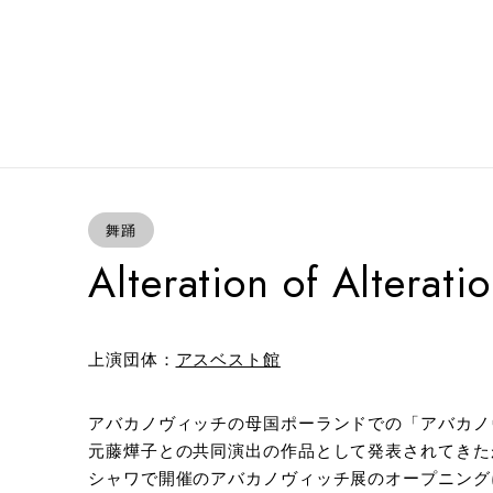
舞踊
Alteration of Alterati
上演団体：
アスベスト館
アバカノヴィッチの母国ポーランドでの「アバカノ
元藤燁子との共同演出の作品として発表されてきた
シャワで開催のアバカノヴィッチ展のオープニング