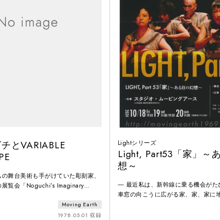
とVARIABLE
Lightシリーズ
Light, Part53「家
PE
想～
ムの舞台美術も手がけていた彫刻家、
― 最近私は、新幹線に乗る機会がた
「Noguchi’s Imaginary
車窓の向こうに広がる家、家、家に
s」会場での公演。展覧会が巡回する各地の
ージを想いうかべた。生き物のよう
Moving Earth
された。ノグチがパフォーマンスのた
そんな発想から今回の「家」の創作
iable Landscape」と名付けた場
1978.05.01 収録