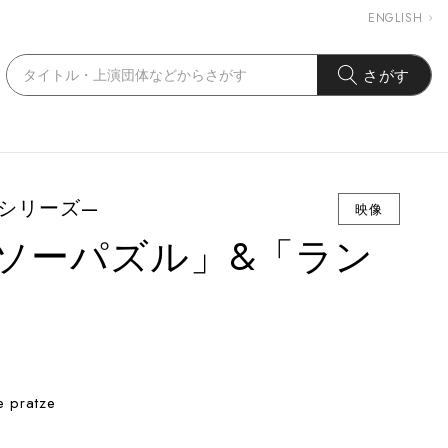
ENGLISH
さがす
シリーズ—
映像
4 ジグソーパズル」&「ラン
ratze