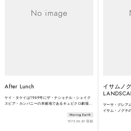
After Lunch
イサムノグチ
LANDSCA
ケイ・タケイは1969年にザ・ナショナル・シェイク
スピア・カンパニーの本拠地であるキュビクロ劇場で
マーサ・グレア
「LIGHT, Part 1」を初演し、ニューヨークデビューを
イサム・ノグチの展覧会
Moving Earth
果たした。同年、同じ劇場で「ランチ」を発表。それ
Landscape
から6年後、「ランチ」の後ということで、「アフタ
1975.06.30 収録
美術館でも上演
ーランチ」を発表した。
めに用意した「Var