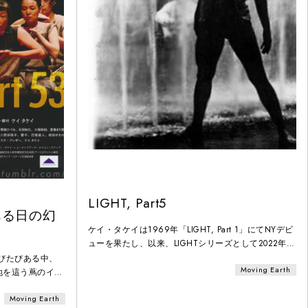
LIGHT, Part5
」～ある日の幻
ケイ・タケイは1969年「LIGHT, Part 1」にてNYデビ
ューを果たし、以来、LIGHTシリーズとして2022年12
月までにPart 54まで発表。ソロの章もあれば大人数で
びたびある中、
Moving Earth
の章もあり、ひとつひとつの章は独立しているが、つ
地を這う蔦のイメ
ながりあって大きなひとつの「LIGHT」を成してい
な家、家、家…。
る。「LIGHT Part 5」は、1972年11月、ニューヨーク
Moving Earth
が始まった。どこ