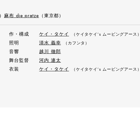
i）
麻布 die pratze
（東京都）
作・構成
ケイ・タケイ
（ケイタケイ’s ムービングアース
照明
清水 義幸
（カフンタ）
音響
越川 徹郎
舞台監督
河内 連太
衣装
ケイ・タケイ
（ケイタケイ’s ムービングアース