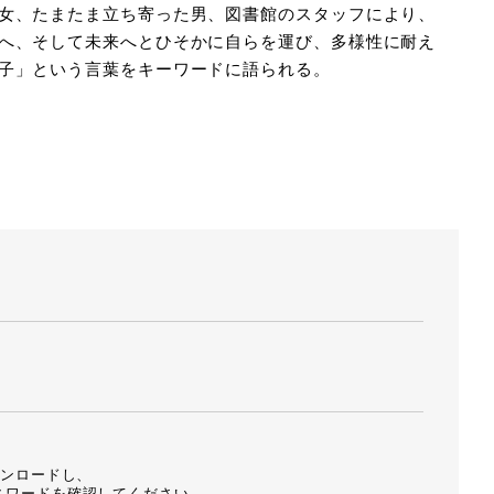
女、たまたま立ち寄った男、図書館のスタッフにより、
人
竹崎博人
へ、そして未来へとひそかに自らを運び、多様性に耐え
子」という言葉をキーワードに語られる。
。
ウンロードし、
スワードを確認してください。