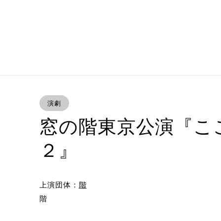
演劇
窓の階東京公演『こ
２』
上演団体：
階
階