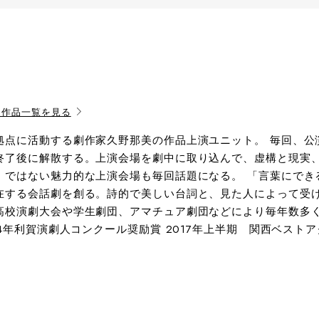
・作品一覧を見る
拠点に活動する劇作家久野那美の作品上演ユニット。 毎回、公
終了後に解散する。上演会場を劇中に取り込んで、虚構と現実
」ではない魅力的な上演会場も毎回話題になる。 「言葉にでき
在する会話劇を創る。詩的で美しい台詞と、見た人によって受
高校演劇大会や学生劇団、アマチュア劇団などにより毎年数多く
14年利賀演劇人コンクール奨励賞 2017年上半期 関西ベストアク