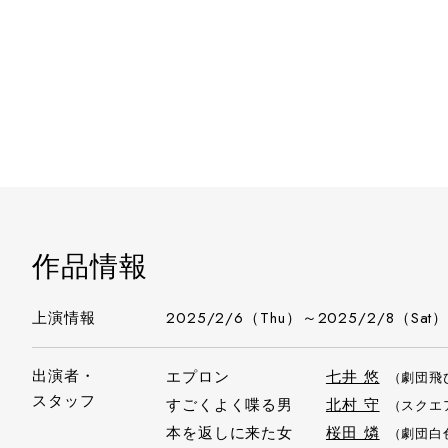
作品情報
上演情報
2025/2/6（Thu）～2025/2/8（Sat
出演者・
エプロン
七井 悠
（劇団飛
スタッフ
すごくよく喋る男
北村 守
（スクエ
本を返しに来た女
桜田 燐
（劇団白