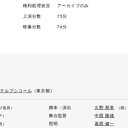
権利処理状況
アーカイブのみ
上演分数
75分
映像分数
76分
）
テルプシコール
（東京都）
脚本・演出
久野 那美
び道具）
（階
舞台監督
中西 隆雄
ア）
照明
葛西 健一
色）