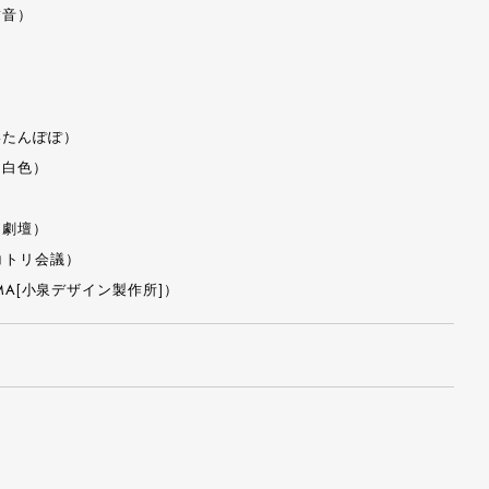
結音）
いたんぽぽ）
団白色）
名劇壇）
コトリ会議）
EMA[小泉デザイン製作所]）