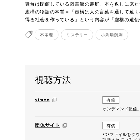
舞台は閉館している図書館の裏庭。本を返しに来た
竹崎博人
竹崎博
虚構の物語の本質＝「虚構は人の言葉を通して遠く
得る社会を作っている」という内容が「虚構の遺伝
不条理
ミステリー
小劇場演劇
視聴方法
vimeo
有償
オンデマンド配信
団体サイト
有償
PDFファイルをダ
記載されているパ