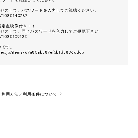
アクセスして、パスワードを入力してご視聴ください。
om/1080140787
演定点映像付き！！
アクセスして、同じパスワードを入力してご視聴下さい
m/1080139123
中です。
tores.jp/items/67a80abc87ef5b1dc836cddb
利用方法／利用条件について