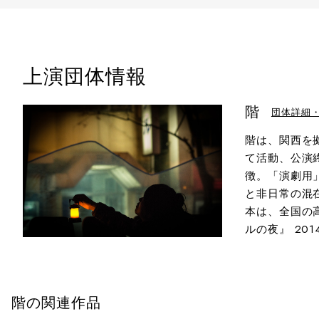
上演団体情報
階
団体詳細
階は、関西を
て活動、公演
徴。「演劇用
と非日常の混
本は、全国の
ルの夜』 20
階の関連作品