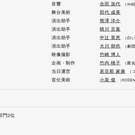
音響
合田 加代
（㈱
舞台美術
田代 成美
演出助手
熊澤 洋介
演出助手
晴川 言葉
演出助手
中辻 英恵
（白
演出助手
大川 朝也
（劇
映像撮影
竹崎 博人
企画・制作
竹内 桃子
（匿
当日運営
若旦那 家康
（
宣伝美術
小泉 俊
（KOD
品部門2位