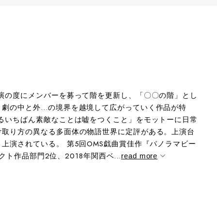
演の度にメンバーを募って階を更新し、「〇〇の階」とし
、劇の中と外…の境界を越境して広がっていく作品が特
るいちばん素敵なことは嘘をつくこと」をモットーに日常
け取り方の異なる多面体の物語世界に定評がある。上演台
上演されている。 第5回OMS戯曲賞佳作『パノラマビー
ト作品部門2位、2018年関西ベ...
read more