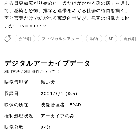
ある日突如広がり始めた「犬だけがかかる謎の病」を通し
て、感染と恐怖、排除と連帯をめぐる社会の縮図を描く。
声と言葉だけで紡がれる寓話的世界が、観客の想像力に問
いか...
read more
会話劇
フィジカルシアター
動物
SF
現代
デジタルアーカイブデータ
利用方法／利用条件について
映像管理者
黒い犬
収録日
2021/8/1（Sun）
映像の所在
映像管理者、EPAD
権利処理状況
アーカイブのみ
映像分数
87分