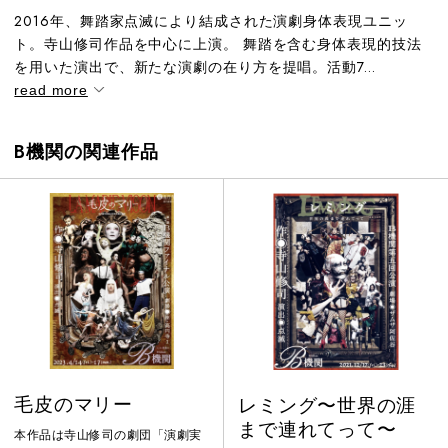
2016年、舞踏家点滅により結成された演劇身体表現ユニッ
ト。寺山修司作品を中心に上演。 舞踏を含む身体表現的技法
を用いた演出で、新たな演劇の在り方を提唱。活動7...
read more
B機関の関連作品
毛皮のマリー
レミング〜世界の涯
まで連れてって〜
本作品は寺山修司の劇団「演劇実