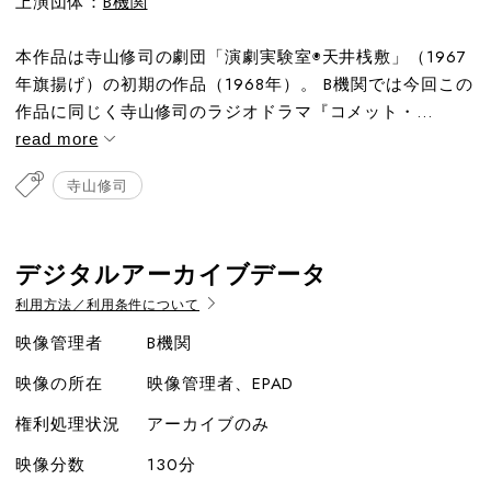
上演団体：
B機関
本作品は寺山修司の劇団「演劇実験室◉天井桟敷」（1967
年旗揚げ）の初期の作品（1968年）。 B機関では今回この
作品に同じく寺山修司のラジオドラマ『コメット・...
read more
寺山修司
デジタルアーカイブデータ
利用方法／利用条件について
映像管理者
B機関
映像の所在
映像管理者、EPAD
権利処理状況
アーカイブのみ
映像分数
130分