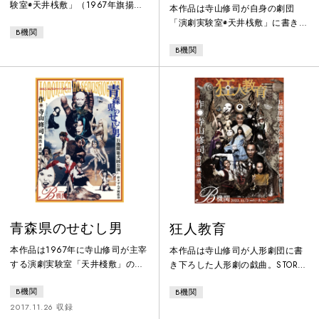
験室◉天井桟敷」（1967年旗揚
本作品は寺山修司が自身の劇団
げ）の初期の作品。B機関では舞
「演劇実験室◉天井桟敷」に書き下
B機関
踏を含む身体表現的技法を用いた
ろした劇団後期の作品。B機関では
演出で他とは一線をかくしてい
B機関
舞踏家でもある演出の点滅が舞踏
る。STORY◉ 40歳の男娼マリー
的な要素を演出に取り入れること
は、美少年欣也を幽閉し育ててい
により、従来の演劇の枠を越えた
た。 マリーが部屋の中に放った
作品となっている。ストーリー◉中
蝶々を捕虫網で捕まえて標本にす
華料理店見習いコックの青年のア
る毎日。 ある日、欣也の前に美少
パートの壁が突然消失する。それ
女紋白が現れ、欣也を外へ連れ出
を発端に、夢と現実の境界線は曖
そうとするが・・・ 特殊な母子
昧になり、青年は虚構の世界に翻
の、歪んだ愛の物語。
弄されることとなる。そして、世
界は終末へと向かっていく。
青森県のせむし男
狂人教育
本作品は1967年に寺山修司が主宰
本作品は寺山修司が人形劇団に書
する演劇実験室「天井棧敷」の旗
き下ろした人形劇の戯曲。STORY
上げ公演として上演されました。
◉ 小児麻痺の女の子の蘭は、個性
B機関
B機関
寺山作品初期に見られる母子の愛
的な五人の家族、祖父・祖母・パ
憎、寺山自身と母との確執をモデ
パ・兄・姉と暮らしていた。 そん
2017.11.26 収録