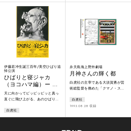
年（当時は番組が23時20分始まり
踊、インドネシアのTheatre SAE
で「11PM＋20」と呼ばれた）、
DKI、台湾Lan-Ling Theatre
86年、88年の同番組に白虎社がゲ
Workshop、韓国Dae Ha Dramatic
スト出演した回を集めている。85
Troupe、フィリピンからの参加団
年は「肉体は芸術です!? 脱いでじ
体による作品を紹介する。日本か
っくり考えよう!! ハダカ哲学バラ
らはYokohama Performance
エティー」、86年は「ハダカの芸
Group、さらに白虎社
術大集合！」と題され、大須賀勇
へのイン
伊藤若冲生誕三百年/美空ひばり追
弁天島海上野外劇場
悼公演
月神さんの輝く都
ひばりと寝ジャカ
白虎社の主宰である大須賀勇が芸
（ヨコハマ編）ー 男
術総監督を務めた「クマノ・スパ
は寝床、女はおしゃ
天に向かってピッピッピッと真っ
ーク（熊野国際アートフェスティ
れ
直ぐに飛び上がる、あのひばりと
白虎社
バル）」での、白虎社と豪華音楽
頬杖をついて横にぐたっとして微
陣による月光夜想曲、『月神（つ
1993.08.28 収録
白虎社
笑んでいる寝ジャカとが、十字架
きがみ）さんの輝く都』の映像記
のようにクロスして登場する。
録。大須賀の総合演出による当該
（中略）世界を測る測定器として
フェスティバルのみのオリジナル
の肉体の視点がテーマである（チ
作品。＜自然との融合＞をめざす