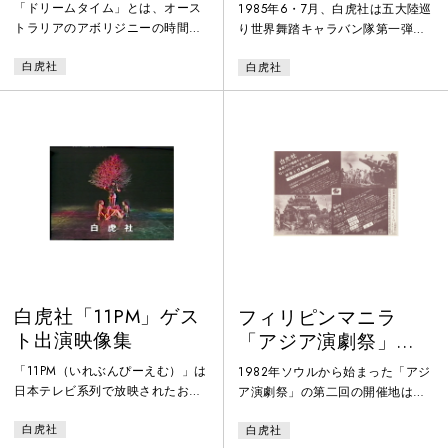
へ行くのか
キュメント
「ドリームタイム」とは、オース
1985年6・7月、白虎社は五大陸巡
トラリアのアボリジニーの時間感
り世界舞踏キャラバン隊第一弾と
覚で、過去と現在と未来が同時に
して2tの荷物と共に2ヶ月のイスラ
白虎社
白虎社
存在する神話的時間の流れ。この
エル・ヨーロッパツアーに出た。
公演では、"私は何処から来て何処
イスラエル、西ドイツ、スイス、
へ行くのか"という視点の元に＜宇
イタリア、ベルギー、フランスと
宙と大地、人間と人形、生と死＞
周り、「ひばりと寝ジャカ」を27
の間など、様々な境界線上にある
回上演、約20,000人の観客を動員
ものをテーマに、古代的なもの、
した。本映像はそのツアー記録。
現代的なもの、未来的なものの時
公演映像の一部の他、リハーサル
間が層を成して流れている様を多
や楽屋の風景、各地の街に繰り出
様な作品群の集合体として実験的
して計36カ所で行った路上デモン
ライブスタイルで上演した。
ストレーションの様子
白虎社「11PM」ゲス
フィリピンマニラ
ト出演映像集
「アジア演劇祭」ド
キュメント
「11PM（いれぶんぴーえむ）」は
1982年ソウルから始まった「アジ
日本テレビ系列で放映されたお色
ア演劇祭」の第二回の開催地はマ
気から社会問題までを取り上げる
ニラ。映像では、開会式やパレー
白虎社
白虎社
伝説の深夜番組。本映像は、1985
ドの他、インドのオリッシー舞