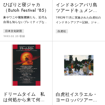
ひばりと寝ジャカ
インドネシアバリ島
（Butoh Festival '85）
ツアードキュメント
「風より速く」
象やワニや魑魅魍魎たち、近代も
1982年11月に実施された白虎社の
自我も知らないプレミティブな生
インドネシアツアー記録。ジャカ
きものたちが、雨期明けの森の中
ルタ、バンドン、ソロ、ジョグジ
日本文化財団
白虎社
で生息し遊戯するさまを生々と再
ャカルタ、バリ島で「秘鳴の森」
現する（チラシより）京都を拠点
を上演した。ガムランやレゴンダ
1985.02.25 収録
に活動していた白虎社の東京初顔
ンスなど地元のアーティストとの
見世公演。「ひばりと寝ジャカ」
コラボレーションも行い、音楽は
は1983年初演、その後世界各地で
松尾泰伸が巡行先の音楽家と共同
再演を続け、白虎社結成当初の
作業した。このドキュメントでは
荒々しいエネルギーを結集する代
公演準備や公演映像の他、バリ舞
表作となった。
踊を踊る少女達など現地の人々の
様子も収録、加えて大須賀勇の解
説も挿入されており、白虎社の求
めて
ドリームタイム 私
白虎社イスラエル・
は何処から来て何処
ヨーロッパツアード