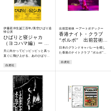
して計36カ所で行った路上デモン
ストレーションの様子
伊藤若冲生誕三百年/美空ひばり追
出前芸術体 ーアートボデックー
悼公演
香港ナイト・クラブ
ひばりと寝ジャカ
“ボルボ” 出前芸術
（ヨコハマ編）ー 男
体
日本のグランドキャバレーを模し
は寝床、女はおしゃ
天に向かってピッピッピッと真っ
た香港のナイトクラブ ”ボルボ”
れ
直ぐに飛び上がる、あのひばりと
における、白虎社の「出前芸術
頬杖をついて横にぐたっとして微
白虎社
体」による「ミラクルレポート」
白虎社
笑んでいる寝ジャカとが、十字架
スペシャルライブショー。白虎社
のようにクロスして登場する。
が公演活動と並行して行っていた
（中略）世界を測る測定器として
「出前芸術体」は、結婚式から一
の肉体の視点がテーマである（チ
般家庭の誕生日パーティ、コンサ
ラシより）1983年の初演以来、
ートやCM出演まで場を選ばず、
1985年の欧州ツアーでも熱狂的に
「舞踏」のイメージにとらわれな
迎えられた「ひばりと寝ジャカ」
い「よりスリリングな見世物（パ
のヨコハマ・ニューバージョン。
フォーミングアーツ）」を目指し
て、「からだ」と「芸術」を出前