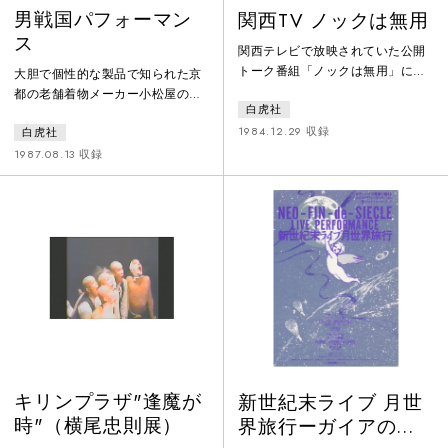
男戦国パフォーマン
関西TV ノックは無用
ス
関西テレビで放映されていた公開
トーク番組「ノックは無用」に白
大胆で個性的な製品で知られた京
虎社が出演した。番組は横山ノッ
都の老舗着物メーカー小松屋の
白虎社
クと上岡龍太郎が司会を務め、毎
「蔵人グループ」の旗上げショ
週土曜日に放送された。この収録
1984.12.29 収録
白虎社
ー。会場は京都国際会館のエント
で上岡に気に入られ、白虎社は他
ランス野外で、当日は雷雨に見舞
1987.08.13 収録
のTV番組にも呼ばれるようにな
われたが無事に開催された。着物
り、テレビ、映画、ミュージック
地を素材とした「16世紀吠える男
ビデオなど活動の場をひろげた。
どもの衣装」を白虎社の男性舞踏
80年代、白虎社はそのインパクト
手がまとって踊る。白虎社のニュ
から舞踏グループとしてはメディ
ースレターに掲載された「蔵人」
アへの露出が多く、舞踏公演を見
の広告には、「蔵人とは〇〇に逆
ない層にも知られた存在だった。
らって造った 本当はプライベート
ブランドです」とある。
キリンプラザ"逢魔が
新世紀末ライブ 月世
時"（横尾忠則展）
界旅行ーガイアの夢