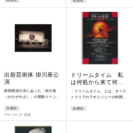
白虎社
白虎社
ルンのフェスティバルに参加、公
邱世原（きゅうせいげん）。「グ
演終了後にアボリジニーの聖地と
ルメ狂時代」、「ギガー」、「ア
言われる赤い砂漠等で撮影した。
リス」、「チャイナタウン」の4部
1987年東京国際ビデオビエンナー
作で、1986年の台湾ツアーの際に
レにてグランプリ・ファンドを受
撮影された。
賞。
出前芸術体 掛川座公
ドリームタイム 私
演
は何処から来て何処
へ行くのか
静岡県掛川市にあった「掛川座
「ドリームタイム」とは、オース
（かけがわざ）」の閉館イベント
トラリアのアボリジニーの時間感
「私達の掛川座よ さようなら」
覚で、過去と現在と未来が同時に
白虎社
白虎社
で、白虎社の出前芸術体が上演し
存在する神話的時間の流れ。この
た「ニュー逢魔が時ー掛川座封印
公演では、"私は何処から来て何処
1991.02.27 収録
によせてー」の記録。掛川座は明
へ行くのか"という視点の元に＜宇
治42年に建てられた回り舞台も備
宙と大地、人間と人形、生と死＞
えた本格的な芝居小屋で、戦後に
の間など、様々な境界線上にある