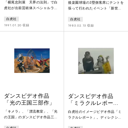
想
「横尾忠則展 天界の法則」で白
後楽園球場の3塁側客席にテントを
虎社が出前芸術体スペシャルライ
張って行われたイベント「新世紀
ブ「ニュー逢魔が時ーヨコオタダ
末ライブ月世界旅行」2日目。1日
白虎社
白虎社
ノリにふれるー」を上演。道頓堀
目は「ディアーナの夢」と題して
橋から白虎社の面々が人だかりを
東京グラン・ギニョルなどが出
1991.01.20 収録
1985.02.15 収録
引き連れて練り歩き、会場に入れ
演、2日目の「ガイアの夢想」に白
なかった50名余りは別階のモニタ
虎社、細野晴臣のバンドF.O.Eや原
ーで観劇した。「逢魔が時」は作
田大三郎等が出演し、コラボレー
品として独立はしていないが、出
ションした。白虎社は舞踏フェス
前芸術体の定番演目で、他の作品
ティバル'85での公演を10日後に控
に取り入れられている動きも多
えており、上演作品『ひばりと寝
い。横尾忠則は白虎社との交流が
ジャカ』の動きの多くを違う衣装
深く、関西方面来訪時にはきまっ
や音楽でショー的にコラー
て白虎社の
ダンスビデオ作品
ダンスビデオ作品
「光の王国三部作」
「ミラクルレポー
ト」
「キメラ」、「漂流教室」、「光
白虎社のイメージビデオ作品「ミ
の王国」のダンスビデオ作品三部
ラクルレポート」。ディレクショ
作。白虎社は1987年9月にメルボ
ン・編集は、ビデオアーティスト