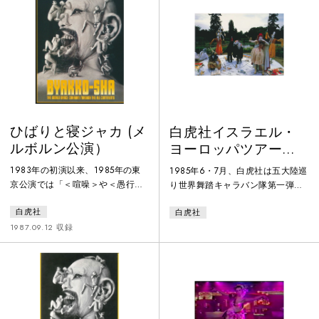
は映画も上映した。村松友視の講
ものをテーマに、古代的なもの、
演や『掛川座: ぼくのシネマパラ
現代的なもの、未来的なものの時
ダイス』の著書もある土屋智宏の
間が層を成して流れている様を多
詩の朗読など様々なプログラムの
様な作品群の集合体として実験的
最後に白虎社が登場、女性舞踏手
ライブスタイルで上演した。
は花火、
ひばりと寝ジャカ (メ
白虎社イスラエル・
ルボルン公演）
ヨーロッパツアード
キュメント
1983年の初演以来、1985年の東
1985年6・7月、白虎社は五大陸巡
京公演では「＜喧噪＞や＜愚行＞
り世界舞踏キャラバン隊第一弾と
を現代の視点でとらえ直す等の舞
して2tの荷物と共に2ヶ月のイスラ
白虎社
白虎社
台芸術活性化への貢献」によって
エル・ヨーロッパツアーに出た。
第17回舞踊批評家協会賞を受賞
イスラエル、西ドイツ、スイス、
1987.09.12 収録
し、欧州ツアーでも熱狂的に迎え
イタリア、ベルギー、フランスと
られた白虎社の代表作「ひばりと
周り、「ひばりと寝ジャカ」を27
寝ジャカ」のオーストラリア初
回上演、約20,000人の観客を動員
演。
した。本映像はそのツアー記録。
公演映像の一部の他、リハーサル
や楽屋の風景、各地の街に繰り出