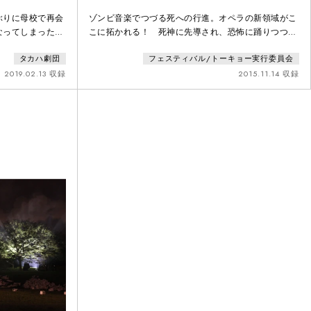
ぶりに母校で再会
ゾンビ音楽でつづる死への行進。オペラの新領域がこ
なってしまった無
こに拓かれる！ 死神に先導され、恐怖に踊りつつ死
機から懐かしい声
に赴く人々の列を描いた「死の舞踏」。死の普遍性を
タカハ劇団
フェスティバル/トーキョー実行委員会
したきりになっ
伝えるものとして、中世ヨーロッパ以来、さまざまな
声だった――とも
芸術作品、文学に引用されてきたイメージを、現代の
2019.02.13 収録
2015.11.14 収録
きり、みつからな
アーティストによる「オペラ」として上演する試みが
にしたまま、僕ら
ここに始まった。 クリエーションの起点となるの
。ほんとうにおき
は、コンピューター制御された指がリコーダーやクラ
リネットなどの楽器