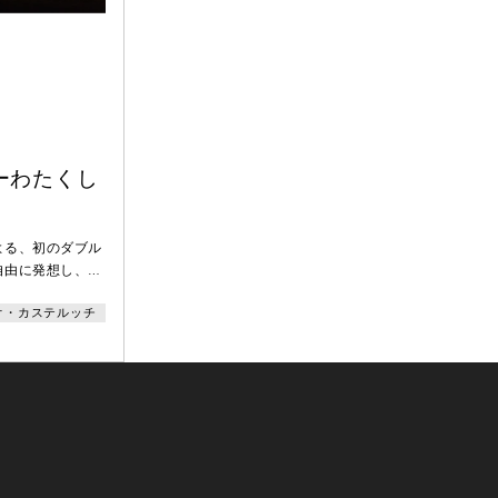
ーわたくし
よる、初のダブル
自由に発想し、そ
（ロメオ・カステ
オ・カステルッチ
を発表。二つの才
瞬間を、1000人
今回はじめて宮澤
テルッチは、イタ
篇の中から「春と