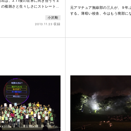
出は、3.11後の世界に向き合うイェ
トの複雑さと生々しさにストレートに
元アマチュア無線部の三人が、９年
で具体的な体験に満ちたものだった。
する。薄暗い校舎、今はもう廃部に
小沢剛
会場に並ぶのは、イェリネクのテキス
線部の部室の片隅で、古ぼけた無線
み込まれた絵画や写真、オブジェ。や
2013.11.23 収録
が聞こえてくる。それは7年前に失踪
賞の時間を引き裂くようにバタバタと
ていたもう一人の部員、リョウタの
。牛の遺体を引きずり、床に叩き付け
だちがいなくなった。いなくなった
悲嘆に暮れているのだろうか。やが
かった。ともだちの不在をおきざり
はおとなになった。でも最近おもう
ざりにされたのは