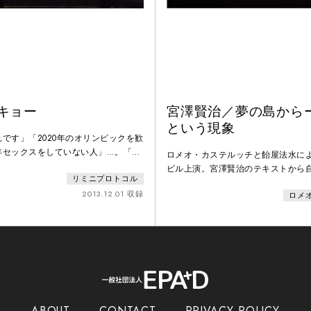
ーキョー
宮澤賢治／夢の島から
という現象
です」「2020年のオリンピックを歓
年セックスをしていない人」…。「は
ロメオ・カステルッチと飴屋法水に
」か、さまざまな問いかけに応えて舞
ビル上演。宮澤賢治のテキストから
リミニプロトコル
時には自らの経験や考えをマイクの前
れぞれ新作「わたくしという現象」
京都の人口統計（国籍、年齢、性別、
2013.12.01 収録
ロメ
ルッチ）、「じめん」（飴屋法水）
）を反映した100人の市民。 23区を
能が宮澤賢治の世界を媒介に響きあう
彼らが劇場空間に描き出した「トーキ
もの観客が野外で同時に体験する。
の都市の標準的な姿か、演じられたイ
賢治の言葉に出会ったロメオ・カス
リア語に翻訳された多数の寓話や詩
修羅・序」を
ABOUT
CONTACT
PRIVACY POLICY