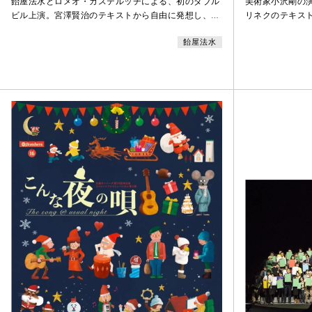
飴屋法水とロメオ・カステルッチによる、初のダブル
美術家小沢剛の演
ビル上演。宮澤賢治のテキストから自由に発想し、そ
リネクのテキス
れぞれ新作「じめん」（飴屋法水）、「わたくしとい
呼応する、雑多
飴屋法水
う現象」（ロメオ・カステルッチ）を発表。二つの才
美術展を模した
能が宮澤賢治の世界を媒介に響きあう瞬間を、1000人
トがそのまま刻
もの観客が野外で同時に体験する。幼少のころから宮
がて、静かな鑑
澤賢治の作品に親しんできた飴屋法水は、その作品世
類人猿が現れる
界にアクセスし、物質や生命をめぐる思索を繰り広げ
て見せる彼は、
る。会場とな
て、制御の利か