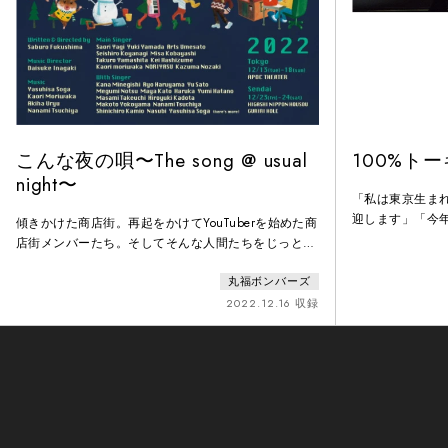
こんな夜の唄〜The song @ usual
100%ト
night〜
「私は東京生まれ
迎します」「今
傾きかけた商店街。再起をかけてYouTuberを始めた商
い」か「いいえ
店街メンバーたち。そしてそんな人間たちをじっと見
台上を移動し、
つめる、ねずみ。 クリスマス、小さな商店街の事務
で語るのは、東
丸福ボンバーズ
所に大きな奇跡が訪れる………再生回数と登録者数に
居住区、世帯構成
振り回されつつも、大事なものを守るため奔走する商
2022.12.16 収録
「代表」 する
店街メンバーの、ちょっぴり切なくも暖かい人間讃
ョー」は、 こ
歌。普通のミュージカルとは一味違う、でもたくさん
メージ
の唄に彩られた最高にハッピーな「ストレートプレイ
ミュージカ