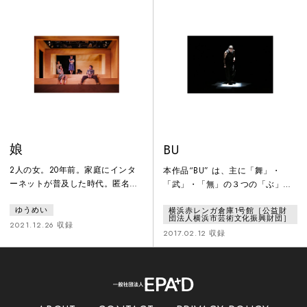
何に信念を持って生きるのか― 葛
わっており、岡は須田という人物
藤しながらも、希望を見つけ前に
がそこにいることを知る。欲求と
進んでいく人々を描く。忠誠やア
不確かな存在を描く一夜のフィク
イデンティティというテーマと共
ション。
に、本作の根幹で描かれているの
が“家族愛”。それぞれの信念を貫
いたがゆえの家族の分裂、そして
再生
娘
BU
2人の女。20年前。家庭にインタ
本作品“BU” は、主に「舞」・
ーネットが普及した時代。匿名掲
「武」・「無」の３つの「ぶ」を
示板──。全く違う場所で生まれ育
アイデアの中心に据え、自分自身
ゆうめい
横浜赤レンガ倉庫1号館［公益財
った女性２人が、インターネット
の人間として、そしてアーティス
団法人横浜市芸術文化振興財団］
で出会う。誰にも話せなかった家
トとしてのアイデンティティーを
2021.12.26 収録
2017.02.12 収録
庭と世間に挟まれていた2人は、
自分の中に見つけるために作りま
ようやく打ち明けられる場所をネ
した。舞、武、無、歩、撫、不な
ットの中に見つけた。記憶の世界
どたくさんの「ぶ」から得たアイ
をぐるぐると巡りながら、それぞ
デアをもとに進むべき道を探すた
れの身に起こる出来事を経て、と
めに作った作品です。道はどこで
ある決断を下す現在までの20年間