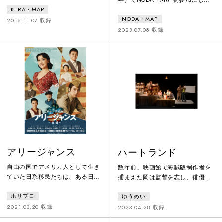
一世紀ほど過去を思わせる。どこ
て、その年度の読売演劇大賞最優
KERA・MAP
かわからないが、ヨーロッパを思
NODA・MAP
秀男優賞を受賞した高橋一生、そ
わせる山の麓に建つ、山荘。その
2018.11.07 収録
して22年の『「Q」: A Night At
2023.07.08 収録
石造りの山荘は半世紀ほど前、村
The Kabuki』のワールドツアーで
の人々によって建てられ、以降も
国内外の観客を魅了した松たか
村人が管理している。かつては祠
子。さらに今回がNODA・MAP初
だったその場所は、キリスト教で
参加となった多部未華子に加え、
言うところの聖人をまつり讃える
秋山菜津子、大倉孝二、大鶴佐
べく建てられた。ちょうど百年
助、山崎一ら、いずれ劣らぬ実力
前、村の長老が病に倒れ、ある修
派が勢ぞろい。変幻自在の野田演
道院から修道院長が呼ばれた。彼
出を縦横
女の祈りによ
アリージャンス
ハートランド
自由の国でアメリカ人として生き
数年前、映画館で海賊版制作者を
ていた日系移民たちは、ある日突
捕まえた岡は監督を志し、俳優の
然“日系”という理由だけで国家の
相葉とのモキュメンタリーを撮影
ホリプロ
ゆうめい
敵とされ、強制収容所に移送され
する。彼らはハートランドという
てしまう。アイデンティティを否
店に立ち寄り、そこで様々な人々
2021.03.20 収録
2023.04.28 収録
定された中で、何に忠誠を誓い、
と出会う。しかし、店の様子が変