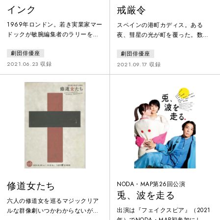
インク
戒厳令
1969年ロンドン。若き実業家マー
スペインの港町カディス。ある
ドックが敏腕編集者のラリーを右
夜、彗星の光が町を覆った。数日
腕に、落ち目の新聞「ザ・サン」
後、夏の陽光に市場も民衆も活気
劇団俳優座
劇団俳優座
を買収し、権威的で腐敗した新聞
づくある日、一人の男が女を従え
業界を打破すべく立ち上がる。野
て町に現れ、戒厳令が敷かれる。
2021.06.23 収録
2021.09.17 収録
望の船に乗る人材集めにはじま
COVID-19禍、ベストセラーとなっ
り、既成勢力の圧力との闘いを経
たカミュの『ペスト』。彼がその
て、発行部数を増やしていく
小説をものした翌年、自ら戯曲と
「ザ・サン」。そこには通俗に過
して発表したのが『戒厳令』だ。
ぎるという批判もあった。ある
ナチスに対抗するレジスタンスの
時、仲間の妻が誘拐され……。英
「寓話」とも称される作品。「ペ
国新聞界の史実と、鬼才ジェイム
スト」と名乗る支配者に挑む青年
ズ・グレアムの想像を輪転機に回
医師ディエゴ。果たして……。
したスピーディ
修道女たち
NODA・MAP第26回公演
兎、波を走る
六人の修道女を巡るマジックリア
出演は『フェイクスピア』（2021
ルな群像劇いつかわからないが、
年）でNODA・MAP初参加にし