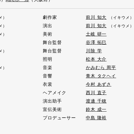
劇作家
前川 知大
メ）
（イキウメ）
演出
前川 知大
メ）
（イキウメ）
美術
土岐 研一
メ）
舞台監督
谷澤 拓巳
）
舞台監督
川除 学
メ）
照明
松本 大介
）
音楽
かみむら 周平
メ）
音響
青木 タクヘイ
衣裳
今村 あずさ
ヘアメイク
西川 直子
演出助手
渡邊 千穂
宣伝美術
鈴木 成一
プロデューサー
中島 隆裕