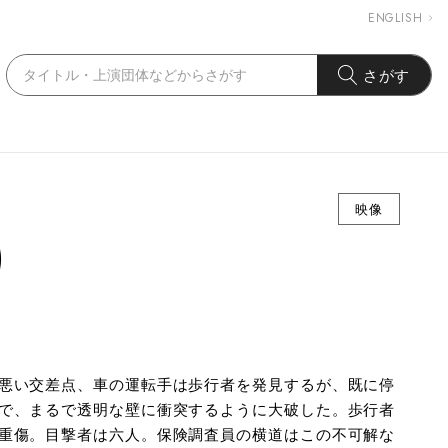
ENGLISH
さがす
映像
)
悪い交差点、車の運転手は歩行者を発見するが、既に停
で、まるで透明な壁に衝突するように大破した。歩行者
重傷。目撃者は六人。保険調査員の横道はこの不可解な