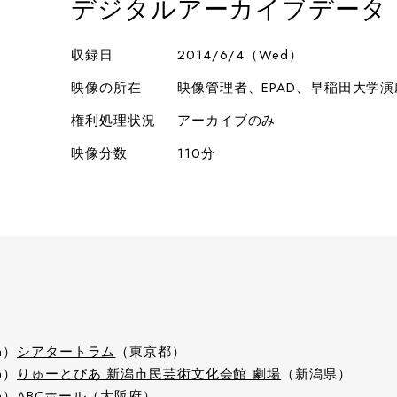
デジタルアーカイブデータ
収録日
2014/6/4（Wed）
映像の所在
映像管理者、EPAD、早稲田大学
権利処理状況
アーカイブのみ
映像分数
110分
n）
シアタートラム
（東京都）
n）
りゅーとぴあ 新潟市民芸術文化会館 劇場
（新潟県）
n）
ABCホール
（大阪府）