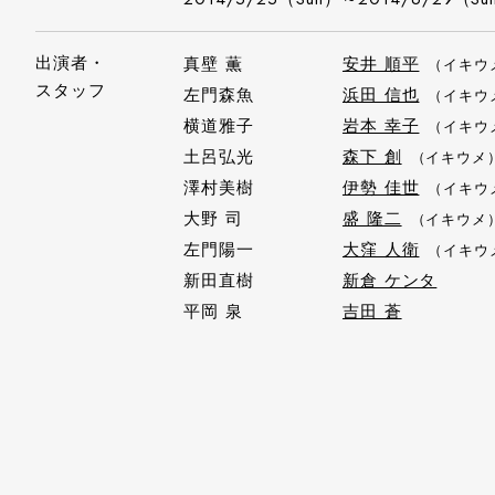
出演者・
真壁 薫
安井 順平
（イキウ
スタッフ
左門森魚
浜田 信也
（イキウ
横道雅子
岩本 幸子
（イキウ
土呂弘光
森下 創
（イキウメ
澤村美樹
伊勢 佳世
（イキウ
大野 司
盛 隆二
（イキウメ
左門陽一
大窪 人衛
（イキウ
新田直樹
新倉 ケンタ
平岡 泉
吉田 蒼