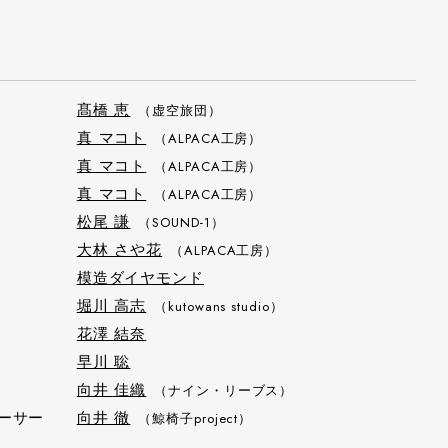
髙橋 恵
（虚空旅団）
真 マコト
（ALPACA工房）
真 マコト
（ALPACA工房）
真 マコト
（ALPACA工房）
松尾 謙
（SOUND-1）
大林 さや花
（ALPACA工房）
模造ダイヤモンド
堀川 高志
（kutowans studio）
花澤 結奈
早川 聡
向井 佳織
（ナイン・リーブス）
ーサー
向井 徹
（鯨椅子project）