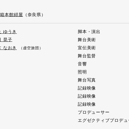
）
箱本館紺屋
（奈良県）
上 ゆうき
脚本・演出
田 晃子
舞台美術
古 なおき
宣伝美術
（虚空旅団）
舞台監督
音響
照明
舞台写真
記録映像
記録映像
記録映像
プロデューサー
エグゼクティブプロデュ