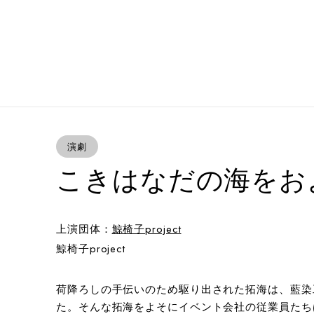
演劇
こきはなだの海をお
上演団体：
鯨椅子project
鯨椅子project
荷降ろしの手伝いのため駆り出された拓海は、藍染
た。そんな拓海をよそにイベント会社の従業員たち