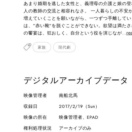
あまり婚期を逃した女性と、義理母の介護と娘の登
人の教師の交流と相容れなさ。 一人暮らしの不安
増えていくことを願いながら、一つずつ手離してい
は、”赤い靴”を脱ぐことができない。欲望は満た
の饗宴は、狂おしく、自分という役を演じなが...
re
家族
現代劇
デジタルアーカイブデータ
映像管理者
南船北馬
収録日
2017/2/19（Sun）
映像の所在
映像管理者、EPAD
権利処理状況
アーカイブのみ