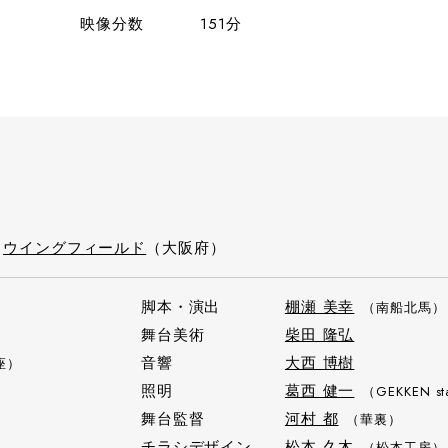
映像分数
151分
）
ウイングフィールド
（大阪府）
脚本・演出
棚瀬 美幸
（南船北馬）
舞台美術
柴田 隆弘
音響
大西 博樹
座）
照明
葛西 健一
（GEKKEN st
舞台監督
河村 都
（華裏）
チラシデザイン
松本 久木
（松本工房）