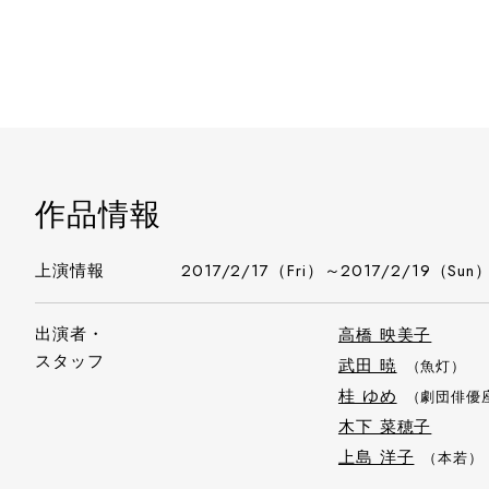
作品情報
上演情報
2017/2/17（Fri）～2017/2/19（Sun
出演者・
高橋 映美子
スタッフ
武田 暁
（魚灯）
桂 ゆめ
（劇団俳優
木下 菜穂子
上島 洋子
（本若）