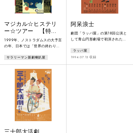
マジカル☆ヒステリ
阿呆浪士
ー☆ツアー 【特別
劇団「ラッパ屋」の第18回公演と
編集版】
して青山円形劇場で初演された、
1999年、ノストラダムスの大予言
喜劇作家・鈴木聡の代表作。一介
の年、日本では「世界の終わり」
ラッパ屋
の魚屋「八」が、赤穂浪士として
を疑似体験するシュミレーション
討ち入りを果たすまでを描く。
1994.07.13 収録
サラリーマン新劇喇叭屋
ゲームが流行るなど「最後の一日
をどう過ごすのか」が一番の関心
事となっていた。大手広告代理店
では「ラストデイプロジェクト」
と称し、「世界の終わり」を盛り
上げるために、ベトナム難民の超
能力者、ジョン・マイケル・パオ
という青年をカリスマとして祭り
上げる。消費し続けることに飽き
た人々は「悔い改めよ」というパ
オのメ
三十郎大活劇