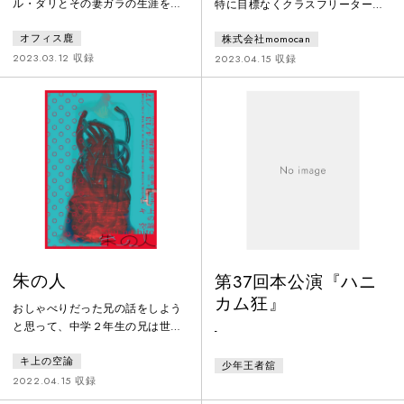
ル・ダリとその妻ガラの生涯を描
特に目標なくクラスフリーター・
いたOFFICE SHIKA PRODUCE「ダ
宇野千世子（33歳）は、古びた銭
オフィス鹿
株式会社momocan
リとガラ」。劇団鹿殺しの丸尾丸
湯でアルバイトをしていた。そん
一郎が脚本と演出を手掛け、前時
な彼女のささやかな楽しみは、バ
2023.03.12 収録
2023.04.15 収録
代の常識を破壊するような斬新な
イト終わりにとっぷりと湯船に浸
アートを体現し続けたダリの衝動
かり、パラレルワールドで別の暮
と、生涯を通して彼のミューズで
らしを営む自分を妄想すること。
あったガラの生き様を多彩なキャ
妄想に浸っている時間は、いつも
ストで描いていく。
千世子に安らぎを与えてくれた。
だがある日、突然銭湯の取り壊し
が決まり、千世子の生活は変化を
迫られ…
朱の人
第37回本公演『ハニ
カム狂』
おしゃべりだった兄の話をしよう
と思って、中学２年生の兄は世界
-
の中心だったと思うんです。兄が
キ上の空論
高校１年生の時、兄の不幸の始ま
少年王者舘
りでした。先に言っておくと、兄
2022.04.15 収録
はこの先壊れます。あともう一つ