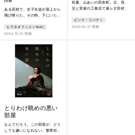
me
初夏。山あいの田舎町。父、母、
兄と実家の工務店で暮らす田村鈴
ある高校で、女子生徒が屋上から
子は、家族間の静かな歪みに悩ん
飛び降りた。その時、下にいた別
ピンク・リバティ
でいた。表面的には仲の良い田村
の女子生徒は巻き添えをくらっ
家だが、５年前、長女・千鶴が亡
2023.06.21 収録
ヒラタオフィス＋TAAC
た。ふたりは意識不明の状態で病
くなってから、その関係はどこか
院に運ばれた。学校では生徒の母
2024.10.21 収録
おかしくなっていた。ある昼下が
親や教師たちが、責任の所在につ
り、千鶴の霊に憑りつかれた一人
いて本人不在のまま激論を交わし
の女が、田村家を訪れる。それを
ている。生徒/教師/親それぞれの
きっかけに彼らの関係は大きく揺
目線で事故前後の日々を紐解く中
り動かされる。幻想的な夏の一幕
で、思いもよらない事故の真相に
をブラック・ユーモアを交えて軽
辿り着くのだった。言葉ばかりの
妙に描く、さみしくも美しい家族
「多様性」が謳われるこの世界に
劇。
潜む、様々な『境界線』について
考察する。
とりわけ眺めの悪い
部屋
なんでだろう。この部屋が、どう
しても嫌いになれない。繁華街に