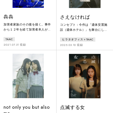
犇犇
さえなければ
加害者家族のその後を描く。事件
コンセプト：今作は「遺体安置施
から１２年を経て加害者本人が家
設（遺体ホテル）」を舞台にした
に帰ってくるところから物語は始
物語。⾼齢化社会が進み多死社会
TAAC
ヒラタオフィス＋TAAC
まる。大きく変わってしまった家
を迎えた日本において、この時代
族がどのように再生していき、崩
だからこそ⽣まれた場所にフォー
2021.07.31 収録
2025.03.10 収録
壊していくのかということを通し
カスを当て【いま】を切り取り描
て、家族の営みについて考えさせ
く。あらすじ：ある住宅街で、自
るきっかけとしたい。また、コロ
治体による遺体ホテルの運営が始
ナ禍によってわれわれの日常／営
まった。現在もなお、職員と施設
みにひしひしと迫り寄り、覆い尽
に反対する近隣住民の間で、侃侃
くそうとする不穏な空気感を描い
諤諤の論争が繰り広げられてい
た。
る。そんなある日、1 体の遺体の
行方がわからなくなって…。
not only you but also
点滅する女