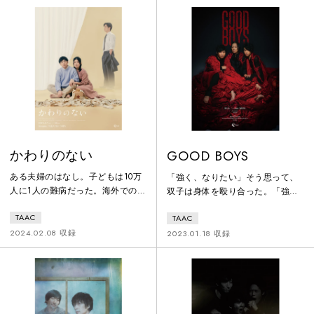
言っておきますと、これは「演
劇」の話ではなくて、まずこれは
「兄」という「人間」の話で。壊
れていく「兄」と、滅んだ「僕」
と。あと兄に関わった、兄を愛し
たり憎んだりした「周りの人達」
の。まぁ別に大した話じゃありま
せん。
かわりのない
GOOD BOYS
ある夫婦のはなし。子どもは10万
「強く、なりたい」そう思って、
人に1人の難病だった。海外での移
双子は身体を殴り合った。「強
植手術のために懸命な募金活動を
く、なりたい」そう思って、双子
TAAC
TAAC
行ったが、あと少しで目標額に届
は罵詈雑言を浴びせ合った。「強
きそうな時に亡くなった。しばら
く、なりたい」そう思って、双子
2024.02.08 収録
2023.01.18 収録
くして。夫が妻に必要なくなった
は大人よりも賢くなった。これ
はずの募金活動を持ちかける。ま
は、双子の少年たちが過ごした
たしばらくして。ようやく目標額
日々の記録。「強く、なりたい」
に達したその日。2人のもとに子
そう願った彼ら 2 人の行く先
どもが逃げ込んでくる。そこから
は...。