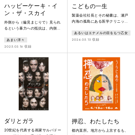
ハッピーケーキ・イ
こどもの一生
ン・ザ・スカイ
製薬会社社長とその秘書は、瀬戸
内海の孤島にある医学クリニック
外側から（偏見まじりで）見られ
を訪れる。そこで行われている精
るという暴力への抵抗は、内側か
あるいはエナメルの目をもつ乙女
神療法を受ける患者たちはストレ
らおそるおそる言葉を発信するこ
スを取り除くため10歳の「こど
2024.05.15 収録
あまい洋々
となのかもしれない。あまい洋々
も」に返り、共同生活をすること
として描き続けてきた社会的に弱
2025.03.16 収録
になるが…エナメルプロデュース
い立場にある『みえない子どもた
第2幕は石澤希代子選りすぐりの名
ち』。これまではその内側のみを
優達と鬼才・青沼リョウスケを演
書くことに注力していたが、これ
出に迎え、幾度も再演され愛され
からは彼らと関わろうとする外側
た傑作ホラー戯曲に挑む。小劇場
の人たちについても眼差しを注い
界に蘇る懐かしきスリル！ショッ
でいきたいという決意を込めた演
ク！あなたは「大人」でいられま
劇作品。
すか？
ダリとガラ
押忍、わたしたち
20世紀を代表する画家サルバドー
都内某所。地方から上京するも、