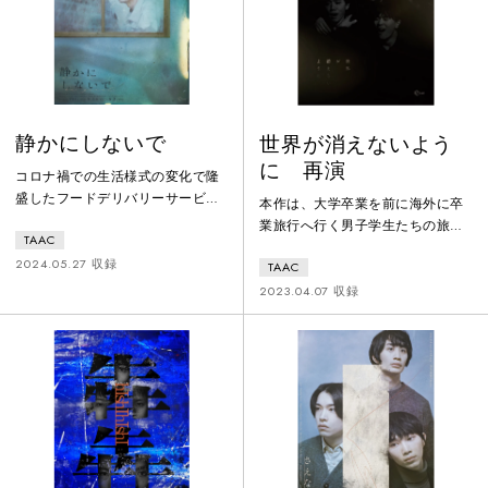
事態は大きく変化していって･･･。
静かにしないで
世界が消えないよう
に 再演
コロナ禍での生活様式の変化で隆
盛したフードデリバリーサービス
本作は、大学卒業を前に海外に卒
の「その後」を描く会話劇。舞台
業旅行へ行く男子学生たちの旅行
TAAC
の場はゴーストレストラン。デリ
劇。彼らには、友人の1人を急性ア
バリー専門店のため第三者の介入
2024.05.27 収録
TAAC
ルコール中毒で亡くした過去があ
が少なく、私たちが目を向けるこ
る。友人を殺してしまった罪悪感
2023.04.07 収録
とがあまりない場所だ。また、今
によって彼らは絆を深めてきたの
作ではトゥレット症の人物が登場
だが、その絆は友情なのか友情と
する。トゥレット症も、社会にま
はまた別のものなのか、そして彼
だ実態が認知されていない。日常
らの絆は卒業とコロナ禍を機に消
では触れる機会の少ないゴースト
えてしまうのか。コロナによって
レストランやトゥレット症に演劇
奪われ消えてしまった尊い時間
が目を向け、他者に寛容的な社会
や、家族・友人との絆や記憶につ
を目指す。
いて観客に考えさせる機会を創出
したい。