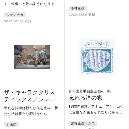
の皆様の来訪を心待ちにしていま
く「俳優」と呼ぶようになりまし
小林企画
す。フィクションで描かれる地下
た。それは、よりよく生きるため
世界が好きです。それは、人々が
2020.10.08 収録
ルサンチカ
に積み重ねられてきた努力の一つ
円満に暮らす理想郷を彷彿とさせ
です。『楽屋』には四人の「女
2025.02.22 収録
るから。一方、現実では否応なく
優」が登場します。1977年当時の
社会と付き合わなくてはいけませ
「女優」が背負っていた意味を私
ん。たとえ、どんな関係であって
たちはもう理解できないかもしれ
も。今回は、どんなに嘘をついて
ない。けれど、その苦しみを「人
も生々しい演劇を使って、お芝居
間」のものとして受け取ることは
という共同体を作ってみます。
できるかもしれません。そのよう
な１つの新しい挑戦として『楽
屋』を上演します。
ザ・キャラクタリス
青年団若手自主企画vol.86
忘れる滝の家
ティックス／シンダ
ー・オブ・プロメテ
1980年東京、フミエ、アヤ、コウ
新たな技術は新たな法を生み、新
ウス
は父親なき後もそれなりに暮らし
たな法は新たな犯罪を生む――。
ている。ある日、コウと連絡が取
ＯＥＮ（オリンポス経済ネットワ
宮﨑企画・ムニ
れなくなる。洞窟を訪れ、ヘビに
お布団
ーク）と呼ばれる未来の社会共同