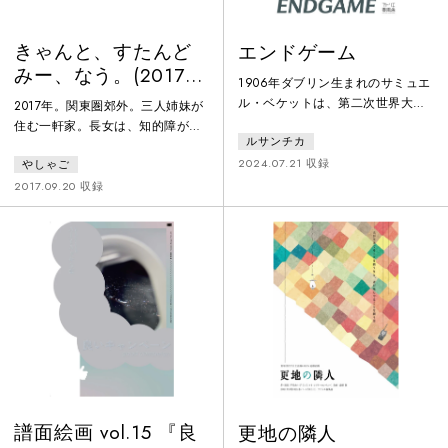
きゃんと、すたんど
エンドゲーム
みー、なう。(2017
1906年ダブリン生まれのサミュエ
ver)
ル・ベケットは、第二次世界大戦
2017年。関東圏郊外。三人姉妹が
を経験しました。翻訳者・岡室美
住む一軒家。長女は、知的障がい
ルサンチカ
奈子氏は、彼にとって「不条理」
者である。親はもうなく、主に三
とは難解な思想ではなく、きわめ
2024.07.21 収録
やしゃご
女が家を仕切っている。次女が結
てリアルな世界の見え方だったと
婚し、夫と建てた新居への引っ越
2017.09.20 収録
語ります。『エンドゲーム』の舞
し日。引っ越し業者とともに作業
台は核戦争後のシェルターとも言
をする姉妹たち。そこに、長女と
われ、灰色の終焉の世界が描かれ
結婚したいという男が現れる。
ます。不条理とは社会の理屈に合
わないこと。私たちの日常にもそ
れは潜んでいます。あなたは、ど
んな不条理と共に生きています
か？
譜面絵画 vol.15 『良
更地の隣人