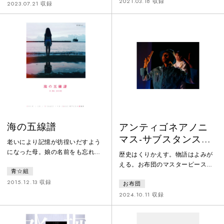
出会い、姿を変えられたコウ。
2021.03.18 収録
体。ある日、派遣社員である
2023.07.21 収録
2019年東京、タナベ、ナツミの元
「私」は、ニュースの中に自らが
には連絡の取れなくなっていたヨ
働く医療施設の名前を見つける。
シカワが突然現れ、山に行こうと
それはある収容者の死亡事故だっ
言い出すが。40年前、40年後の世
た。だが、事件の姿は調べるうち
界が同時進行する、同時多発SF郷
に変貌し、過去へ遡る物語は次第
愁ロードームービー演劇。
に全く別の様相を見せてゆく…。
生＝労働＝尊厳＝価値？ 現代社
会を生きる私たちの等しさを巡る
ブラックユーモ
海の五線譜
アンティゴネアノニ
マス-サブスタンス／
老いにより記憶が彷徨いだすよう
浄化する帝国
になった母。娘の名前をも忘れる
歴史はくりかえす。物語はよみが
中で、若き日の自身の初恋を思い
える。お布団のマスターピース、
青☆組
出すようになる。だがその初恋
再上演。古代ギリシアでソポクレ
は、夫とは違う男性との思い出だ
2015.12.13 収録
お布団
スが書いたアンティゴネと、それ
った。新婚旅行の思い出を彷徨い
を改作したブレヒトのアンティゴ
2024.10.11 収録
ながら、夫婦が見つけた答えと
ネ。ふたつを元に想像された、新
は？舞台となるのは、宮崎と湘
たな物語。死体をゾンビ兵士とし
南、そして二つの地を繋ぐ海。こ