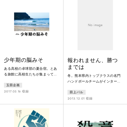
うさぎ庵工藤千夏の代表作ともい
れは都市生活者冒険譚である。
える不条理劇。
少年期の脳みそ
報われません、勝つ
までは
ある高校の卓球部の夏合宿。とあ
る旅館に高校生たちが集まってい
冬。熊本県内トップクラスの名門
る。その合宿には、高校に入った
ハンドボールチームがインターハ
玉田企画
ばかりの1年生、卒業を控えた3年
イ予選決勝にて、大敗を喫する。
生、顧問の先生やＯＢの大学生、
2017.03.16 収録
田上パル
試合会場から意気消沈して部室に
その彼女などが参加していて、一
帰ってくる選手たち。敗戦の落胆
2013.12.01 収録
つの時間を共有している。その様
もあり、ミーティングが、次第に
子を隙間から覗いているうちに、
ケンカに変わる。今まで心の内に
それぞれの関係や抱える葛藤など
秘めたメンバーに対するそれぞれ
が、徐々に明らかになっていく。
の思いが、徐々に吐露されてい
その一夜を描いた群像劇。
く。崩壊寸前のチーム。そこへ、