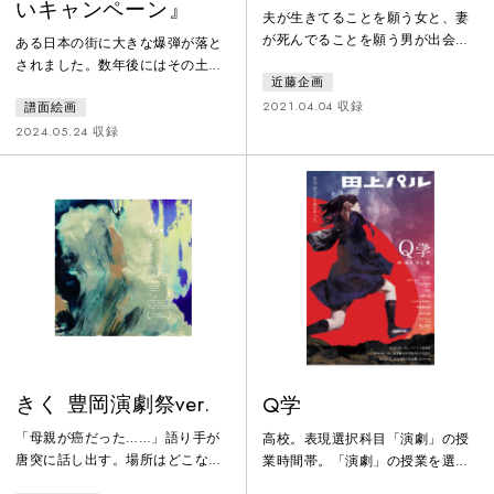
いキャンペーン』
夫が生きてることを願う女と、妻
が死んでることを願う男が出会
ある日本の街に大きな爆弾が落と
う。令和18年、度重なる大規模な
されました。数年後にはその土地
近藤企画
土砂崩れによりインフラの一部が
の遺構を巡る、ダークツーリズム
使えない状況が続き荒廃した日
2021.04.04 収録
譜面絵画
としてのバスツアーが実施される
本。 行方不明の夫を探す女の隣に
ようになりました。さらにそれか
2024.05.24 収録
引っ越してきた、行方不明の妻を
ら時間は流れ、その土地の周辺に
探す男。 女は夫が生きている事を
はいくつもの飲食店や土産物屋が
願っているが、男は妻が死んでい
出来てすっかり観光地となりまし
て欲しいと願い、更地を掘り続け
た。悲劇は完全に風化したのでし
る。 噛み合わないふたりの交流の
ょうか。ただ、当時のバスツアー
果てに二人は、ある共同作業をは
に参加した一人は最近、安楽死を
じめる。ミズノオト・シアターカ
決めたそうです。
ンパニ
きく 豊岡演劇祭ver.
Q学
「母親が癌だった……」語り手が
高校。表現選択科目「演劇」の授
唐突に話し出す。場所はどこなの
業時間帯。「演劇」の授業を選択
かはわからないが、職場やバイト
した生徒たちは、一癖も二癖もあ