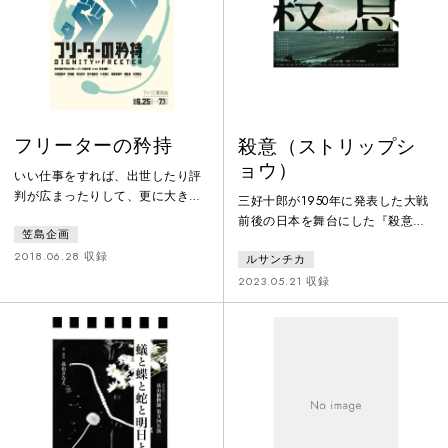
対戦相手のエースがやってきて…
熊本弁体育会系青春群像劇。
フリーターの矜持
殺意（ストリップシ
ョウ）
いい仕事をすれば、出世したり評
判が広まったりして、更に大きな
三好十郎が1950年に発表した大戦
仕事を任される。この言葉は、き
前後の日本を舞台にした『殺意
笠島企画
っと、そんな感じのことを意味し
（ストリップショウ）』。ナイト
ているのだと思います。だった
2018.06.28 収録
ルサンチカ
クラブのステージで、引退ショウ
ら、フリーターにとっての報酬
を行うソロダンサー緑川美沙。南
2023.05.21 収録
は・・・？通販のコールセンター
の小さな城下町に生まれ、愛国運
を舞台に、出世も昇進も関係無い
動、敗戦を経て東京でダンサーに
フリーターの視点を通し、「人は
なるまでの半生に秘められた激情
何のために働くのか」を問う、仕
を、自身最後のステージで語り出
事にまつわる群像劇。
す。