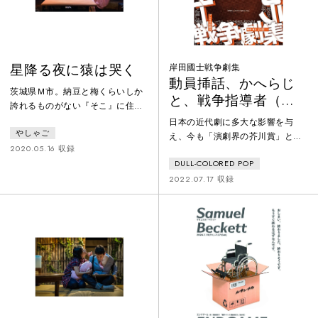
劇は国際的にも高い評価を受けて
なる缶詰」を忘れていき・・・
いる。
星降る夜に猿は哭く
岸田國士戦争劇集
動員挿話、かへらじ
茨城県Ｍ市。納豆と梅くらいしか
と、戦争指導者（赤
誇れるものがない『そこ』に住む
組）
男と女。女は心臓の病を抱えてお
日本の近代劇に多大な影響を与
やしゃご
り、出産は禁忌だが、子を宿して
え、今も「演劇界の芥川賞」と呼
しまう。その、十月十日と、５年
2020.05.16 収録
ばれる戯曲賞にその名を刻む劇作
後のお話し。
DULL-COLORED POP
家・岸田國士。戯曲や評論を数多
く執筆し、文学座の創設にも携わ
2022.07.17 収録
るなど演劇界に大きな影響を及ぼ
しました。岸田國士は戦争をどの
ように見ていたのか？ 岸田の
「戦争劇」を並べて上演すること
で、岸田と当時の日本人が戦争を
どのように見ていたのか浮かび上
がらせます。