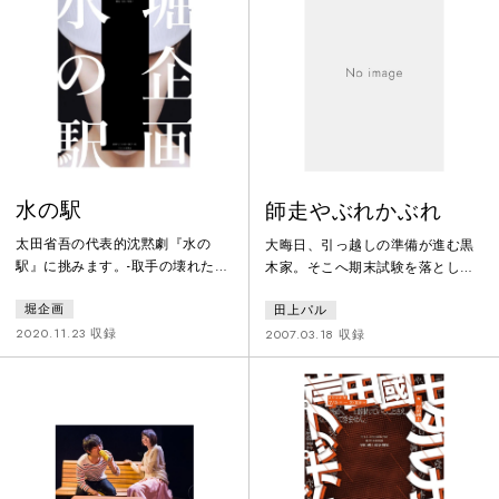
て再利用する技術が確立された遠
れは、ある男と女の物語。母と娘
い未来。戦火の街で暮らす二人の
の視点で、家族の心の揺れと再生
姉妹が直面する運命とは――。向
が描かれる。劇団初のツアーとな
こう側（フィクション）の戦争
る宮崎で幕をあけた作品の、東京
が、わたしたちの今を照らし出
凱旋公演を撮影。
す。
水の駅
師走やぶれかぶれ
太田省吾の代表的沈黙劇『水の
大晦日、引っ越しの準備が進む黒
駅』に挑みます。-取手の壊れた水
木家。そこへ期末試験を落とした
道。そこから細く流れ続けている
同級生たちが助けを求めてやって
堀企画
田上パル
水。水場を訪れる様々な人々-沈黙
くる。失敗すれば、卒業できない
が日常になった現在。アトリエ春
彼らの命がけの一夜漬けが始まる
2020.11.23 収録
2007.03.18 収録
風舎自体が水の駅であるかの様
が、さまざまな思いが邪魔をし
に、様々な方が訪れてくださるこ
て、試験勉強は進まない。・・・
とを願います。堀夏子『水の駅』
進路とは・・・・・・勉強と
太田省吾が転形劇場時代に生み出
は・・・・・・人生とは・・・勉
した沈黙劇の代表作。台詞を排除
強の仕方すらわからないことに気
して人間の〈要約できない〉領域
がつき絶望する彼ら。そこにふら
の豊かさを表現した前衛的な沈黙
っと現れた浪人生が、「頭のよく