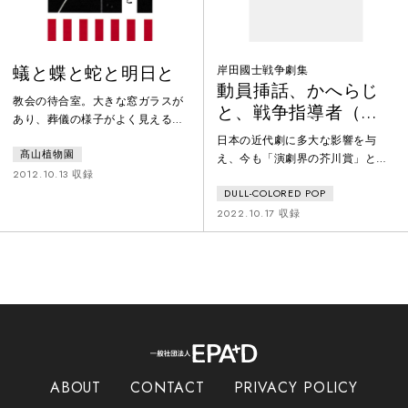
蟻と蝶と蛇と明日と
岸田國士戦争劇集
動員挿話、かへらじ
教会の待合室。大きな窓ガラスが
と、戦争指導者（白
あり、葬儀の様子がよく見える場
組）
所。そこに集まった4人の女たち
日本の近代劇に多大な影響を与
髙山植物園
は、それぞれが亡くなった男の彼
え、今も「演劇界の芥川賞」と呼
女だった。粛々と葬儀は執り行わ
2012.10.13 収録
ばれる戯曲賞にその名を刻む劇作
れていくが、待合室での女たちは
DULL-COLORED POP
家・岸田國士。戯曲や評論を数多
それとは関係なくそれぞれの世界
く執筆し、文学座の創設にも携わ
2022.10.17 収録
を独走しはじめる。一人一人が違
るなど演劇界に大きな影響を及ぼ
った悲しみをまとい耐えながら、
しました。岸田國士は戦争をどの
それでも男が死んだ現実を咀嚼す
ように見ていたのか？ 岸田の
るように受け入れようとしてい
「戦争劇」を並べて上演すること
る。しかし、受け止めきれない女
で、岸田と当時の日本人が戦争を
もいる。死んでもなお依存し続け
どのように見ていたのか浮かび上
ることで生き
がらせます。
ABOUT
CONTACT
PRIVACY POLICY