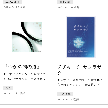
エンニュイ
田上パル
先のような目的をもって強制的に
る問題児。自称演劇人の非常勤講
集められる場所。語り手、ならび
師によるやる気のない「演劇」の
2024.06.23 収録
2018.06.08 収録
に聞き手たちはそこによく集まる
授業は、ただの不良の巣窟と化し
メンバーで、仕事終りの、目的を
てしまうが、無気力と惰性の時間
果たした後のような時間をそこで
の連続は、彼女たちの絆を深めて
過ごしている。語り手の話を真剣
いった。しかし、ある時、その授
に聞こうとしながらも、徐々に聞
業が研究授業として発表しなくて
き手たちの頭の中はズレていく。
はならなくなる 。非常勤講師の提
育ってきた環境もこれまでの経験
案に 、全員で『走れメロス』を題
もみんな違う。自分の想像で話の
材にした芝居を作ることになる
余白を埋め
が…不良
『つかの間の道』
チチキトク サクラサ
ク
あらすじいなくなった親友にそっ
くりのヒサダさんに出会うカップ
あらすじ 銀座で拾った女性客に
ル。夫がいなくなり、姪と暮らし
言われるがままに、青森県の下北
ムニ
ている女、近所に住むおばさん。
半島までタクシーを走らせる運転
日常がちょっと変に歪んでいく、
2024.03.16 収録
うさぎ庵
手。危篤なのは女性客の父か、自
ふたりの遠出。遠くに行きたいけ
分か、迷宮に迷うように人生を振
2007.04.19 収録
ど、行けない。今いる場所に、か
り返りながら走り続けるが……。
つていた場所が重なっていく。こ